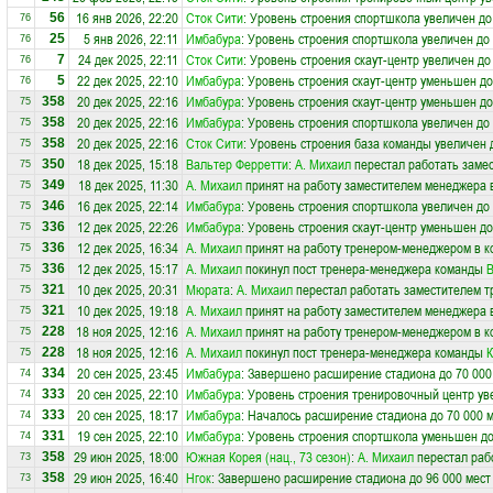
16 янв 2026, 22:20
Сток Сити
: Уровень строения спортшкола увеличен до
56
76
5 янв 2026, 22:11
Имбабура
: Уровень строения спортшкола увеличен до
25
76
24 дек 2025, 22:11
Сток Сити
: Уровень строения скаут-центр увеличен до
7
76
22 дек 2025, 22:10
Имбабура
: Уровень строения скаут-центр уменьшен до
5
76
20 дек 2025, 22:16
Имбабура
: Уровень строения скаут-центр уменьшен до
358
75
20 дек 2025, 22:16
Имбабура
: Уровень строения спортшкола увеличен до
358
75
20 дек 2025, 22:16
Сток Сити
: Уровень строения база команды увеличен 
358
75
18 дек 2025, 15:18
Вальтер Ферретти
:
А. Михаил
перестал работать замес
350
75
18 дек 2025, 11:30
А. Михаил
принят на работу заместителем менеджера 
349
75
16 дек 2025, 22:14
Имбабура
: Уровень строения спортшкола увеличен до
346
75
12 дек 2025, 22:26
Имбабура
: Уровень строения скаут-центр уменьшен до
336
75
12 дек 2025, 16:34
А. Михаил
принят на работу тренером-менеджером в 
336
75
12 дек 2025, 15:17
А. Михаил
покинул пост тренера-менеджера команды
В
336
75
10 дек 2025, 20:31
Мюрата
:
А. Михаил
перестал работать заместителем т
321
75
10 дек 2025, 19:18
А. Михаил
принят на работу заместителем менеджера 
321
75
18 ноя 2025, 12:16
А. Михаил
принят на работу тренером-менеджером в 
228
75
18 ноя 2025, 12:16
А. Михаил
покинул пост тренера-менеджера команды
228
75
20 сен 2025, 23:45
Имбабура
: Завершено расширение стадиона до 70 000
334
74
20 сен 2025, 22:10
Имбабура
: Уровень строения тренировочный центр ув
333
74
20 сен 2025, 18:17
Имбабура
: Началось расширение стадиона до 70 000 
333
74
19 сен 2025, 22:10
Имбабура
: Уровень строения спортшкола уменьшен до
331
74
29 июн 2025, 18:00
Южная Корея (нац., 73 сезон)
:
А. Михаил
перестал раб
358
73
29 июн 2025, 16:40
Нгок
: Завершено расширение стадиона до 96 000 мест
358
73