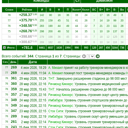
Команды
Ст
Дивизион
Сезон
Рейтинг
И
В
Н
П
Колл+
Колл-
ВC
В+
В=
В-
Вo
+258.37
*1.00
78
142
90
16
36
33
24
-
17
16
49
8
+375.70
*0.75
77
255
159
45
51
41
26
7
14
19
99
20
+348.56
*0.50
76
283
190
44
49
44
22
7
21
23
111
28
+268.76
*0.25
75
298
200
46
52
34
35
1
10
19
137
33
+398.66
*0.00
74
279
198
36
45
30
35
7
18
12
125
36
+300.67
*0.00
73
269
182
48
39
35
37
6
10
14
118
34
+781.6
Итого:
8461
4837
1630
1994
990
993
120
287
450
3244
736
Всего событий:
344
. Страница
1
из
7
. Страницы:
Дата
Сез.
День
4 июн 2026, 18:29
А. Михаил
принят на работу тренером-менеджером в 
269
77
4 июн 2026, 11:04
А. Михаил
покинул пост тренера-менеджера команды
Н
269
77
29 мар 2026, 10:24
ТНТ
: Завершено расширение стадиона до 98 000 мест
361
76
28 мар 2026, 22:16
Ричмонд Киккерс
: Уровень строения медицинский цент
360
76
28 мар 2026, 15:43
ТНТ
: Началось расширение стадиона до 98 000 мест
359
76
27 мар 2026, 22:16
Ричмонд Киккерс
: Уровень строения скаут-центр умен
357
76
24 мар 2026, 22:15
Имбабура
: Уровень строения спортшкола увеличен до
349
76
24 мар 2026, 22:15
Ричмонд Киккерс
: Уровень строения тренировочный це
349
76
23 мар 2026, 22:15
Сток Сити
: Уровень строения тренировочный центр ув
347
76
9 мар 2026, 22:19
Имбабура
: Уровень строения скаут-центр уменьшен до
289
76
2 мар 2026, 22:14
Ричмонд Киккерс
: Уровень строения тренировочный це
261
76
25 фев 2026, 22:19
Сток Сити
: Уровень строения тренировочный центр ув
243
76