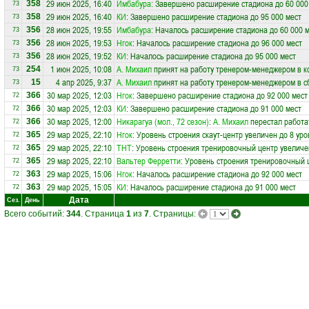
29 июн 2025, 16:40
Имбабура
: Завершено расширение стадиона до 60 000
358
73
29 июн 2025, 16:40
КИ
: Завершено расширение стадиона до 95 000 мест
358
73
28 июн 2025, 19:55
Имбабура
: Началось расширение стадиона до 60 000 
356
73
28 июн 2025, 19:53
Нгок
: Началось расширение стадиона до 96 000 мест
356
73
28 июн 2025, 19:52
КИ
: Началось расширение стадиона до 95 000 мест
356
73
1 июн 2025, 10:08
А. Михаил
принят на работу тренером-менеджером в 
254
73
4 апр 2025, 9:37
А. Михаил
принят на работу тренером-менеджером в 
15
73
30 мар 2025, 12:03
Нгок
: Завершено расширение стадиона до 92 000 мест
366
72
30 мар 2025, 12:03
КИ
: Завершено расширение стадиона до 91 000 мест
366
72
30 мар 2025, 12:00
Никарагуа (мол., 72 сезон)
:
А. Михаил
перестал работа
366
72
29 мар 2025, 22:10
Нгок
: Уровень строения скаут-центр увеличен до 8 уро
365
72
29 мар 2025, 22:10
ТНТ
: Уровень строения тренировочный центр увеличе
365
72
29 мар 2025, 22:10
Вальтер Ферретти
: Уровень строения тренировочный 
365
72
29 мар 2025, 15:06
Нгок
: Началось расширение стадиона до 92 000 мест
363
72
29 мар 2025, 15:05
КИ
: Началось расширение стадиона до 91 000 мест
363
72
Дата
Сез.
День
Всего событий:
344
. Страница
1
из
7
. Страницы: