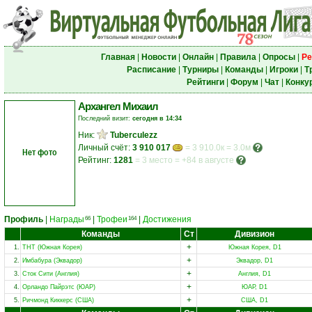
Главная
|
Новости
|
Онлайн
|
Правила
|
Опросы
|
Ре
Расписание
|
Турниры
|
Команды
|
Игроки
|
Т
Рейтинги
|
Форум
|
Чат
|
Конку
Архангел Михаил
Последний визит:
сегодня в 14:34
Ник:
Tuberculezz
Личный счёт:
3 910 017
= 3 910.0к = 3.0м
Нет фото
Рейтинг:
1281
=
3 место
=
+84 в августе
Профиль
|
Награды
|
Трофеи
|
Достижения
66
164
Команды
Ст
Дивизион
+
1.
ТНТ (Южная Корея)
Южная Корея, D1
+
2.
Имбабура (Эквадор)
Эквадор, D1
+
3.
Сток Сити (Англия)
Англия, D1
+
4.
Орландо Пайрэтс (ЮАР)
ЮАР, D1
+
5.
Ричмонд Киккерс (США)
США, D1