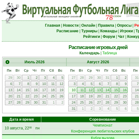
Главная
|
Новости
|
Онлайн
|
Правила
|
Опросы
|
Ре
Расписание
|
Турниры
|
Команды
|
Игроки
|
Т
Рейтинги
|
Форум
|
Чат
|
Конку
Расписание игровых дней
Календарь
|
Таблица
Июль
2026
Август
2026
Пн
Вт
Ср
Чт
Пт
Сб
Вс
Пн
Вт
Ср
Чт
Пт
Сб
Вс
Пн
29
30
1
2
3
4
5
27
28
29
30
31
1
2
31
6
7
8
9
10
11
12
3
4
5
6
7
8
9
7
13
14
15
16
17
18
19
10
11
12
13
14
15
16
14
20
21
22
23
24
25
26
17
18
19
20
21
22
23
21
27
28
29
30
31
1
2
24
25
26
27
28
29
30
28
31
1
2
3
4
5
6
5
Дата и время
Соревнование
Чемпионат
10 августа, 22
пн
00
Конференция любительских клубов
Кубок вызова