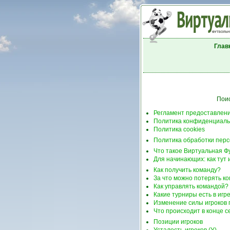
Глав
Поис
Регламент предоставлени
Политика конфиденциаль
Политика cookies
Политика обработки пер
Что такое Виртуальная Ф
Для начинающих: как тут 
Как получить команду?
За что можно потерять к
Как управлять командой?
Какие турниры есть в игр
Изменение силы игроков 
Что происходит в конце с
Позиции игроков