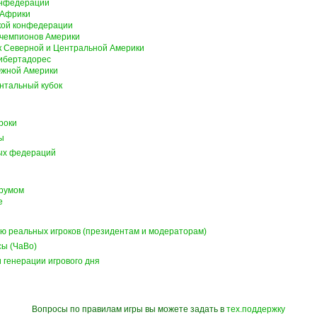
конфедерации
 Африки
кой конфедерации
 чемпионов Америки
к Северной и Центральной Америки
Либертадорес
Южной Америки
нтальный кубок
роки
ы
ых федераций
орумом
е
ю реальных игроков (президентам и модераторам)
сы (ЧаВо)
 генерации игрового дня
Вопросы по правилам игры вы можете задать в
тех.поддержку