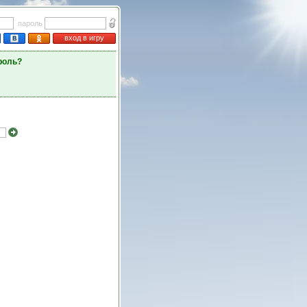
пароль
вход в игру
роль?