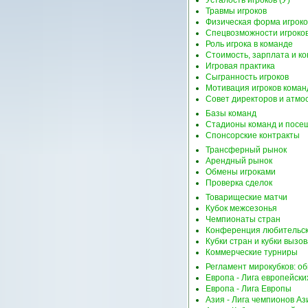
Усталость игроков (У)
Травмы игроков
Физическая форма игроко
Спецвозможности игроко
Роль игрока в команде
Стоимость, зарплата и ко
Игровая практика
Сыгранность игроков
Мотивация игроков кома
Совет директоров и атмо
Базы команд
Стадионы команд и посе
Спонсорские контракты
Трансферный рынок
Арендный рынок
Обмены игроками
Проверка сделок
Товарищеские матчи
Кубок межсезонья
Чемпионаты стран
Конференция любительск
Кубки стран и кубки вызо
Коммерческие турниры
Регламент мирокубков: о
Европа - Лига европейск
Европа - Лига Европы
Азия - Лига чемпионов Аз