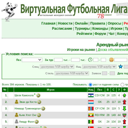
Главная
|
Новости
|
Онлайн
|
Правила
|
Опросы
|
Ре
Расписание
|
Турниры
|
Команды
|
Игроки
|
Т
Рейтинги
|
Форум
|
Чат
|
Конку
Арендный рын
Игроки на рынке
|
Доска объявлений
Условия поиска:
Поз
За тур
тыс. -
тыс.
-
Спец
Нац
Стиль
Заявок
-
Дата то
Всего 394 игроков. Показаны с 1 по 100.
Показывать:
рост и падение силы
тр
№
Игрок
Нац
Поз
В
С
У
Ф
1.
Шели Камохело
CD
/
CM
24
135
4
2.
Эван да Коста
GK
25
117
16
3.
Нямаар Туменжаргал
CF
/
CM
24
119
5
4.
Кьяв Хтет Онг
RD
/
RM
28
149
44
5.
Амаду Фалл
GK
24
104
19