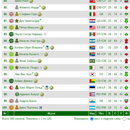
84.
Шейн Найт
CM
/
CF
24
56
0
85.
Филиппо Нарди
CM
/
CF
25
64
11
86.
Стефано Гори
GK
21
74
0
87.
Дуе Чалета-Цар
LD
/
LM
23
94
5
88.
Питер Маньоне
CF
/
RF
23
92
15
89.
Пауло Сесар Нарваес
CF
/
CM
19
74
6
90.
Игнасио Аластра
CF
/
CM
18
63
2
91.
Кэлвин Обри Моеране
CD
31
119
7
92.
Велком Каланто
RF
/
CF
19
73
3
93.
Жоао Габриэл
CD
/
CM
23
92
0
94.
Алексис Гендуз
GK
19
73
0
95.
Чже-Ван Чонг
CF
24
64
20
96.
Кифер Диману
CD
/
CM
20
77
0
97.
Ханс-Марти Гольд
LM
/
LF
34
86
15
98.
Адриано Бокурт
RD
/
RM
25
69
44
99.
Андреа Конти
GK
16
44
0
100.
Джен Портильо
RD
/
RM
19
71
0
№
Игрок
Нац
Поз
В
С
У
Ф
Всего 394 игроков. Показаны с 1 по 100.
Показывать:
рост и падение силы
тр