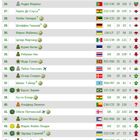
26.
Андре Маркеш
CD
/
CM
29
118
0
27.
Аарон Де Соуса
CD
/
CM
26
105
0
28.
Любек Чилидзе
CM
/
CD
28
98
0
29.
Штеффен Ганшоф
GK
24
93
0
30.
Мирон Жабинец
LM
/
LF
27
94
10
31.
Цезар Марчанд
CD
/
CM
26
121
7
32.
Курмо Кюлм
RF
24
90
5
33.
Рибуван Аке
GK
28
109
0
34.
Жуде Супан
RD
/
RM
25
91
0
35.
Пабло Гонсалес
GK
19
90
0
36.
Оскар Снорре
GK
25
111
6
37.
Шевис Тэйлор
RM
/
RF
24
81
1
38.
Бруно Энрике
CF
/
CM
22
112
0
39.
Хусто Еллар
GK
29
94
3
40.
Альфред Линкпон
CM
/
CD
26
126
-
41.
Обеле Попчинский
GK
22
103
18
42.
Сион Моала
RD
/
RM
29
84
9
43.
Марио Фабио Лондок
GK
22
111
0
44.
Эдуард Сарапий
CD
/
CM
17
72
0