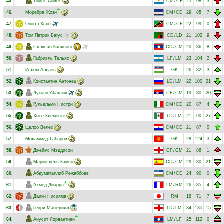
45.
Томас Сивес
CM
/
CF
25
98
3
46.
Морейра Жози
CM
/
CD
29
85
7
47.
Ониэл Хьюз
CM
/
CF
22
99
0
48.
Том Патрик Багус
CD
/
LD
21
102
9
49.
Силисан Канявонг
CD
/
CM
20
86
8
50.
Габриэль Тельяс
LF
/
LM
23
104
2
51.
Ислом Аллаев
GK
26
82
3
52.
Константин Антонец
LD
/
LM
22
100
21
53.
Лукьян Абадзия
CF
/
CM
19
80
20
54.
Гульельмо Нистри
CM
/
CD
20
87
4
55.
Хосе Клементе
LD
/
LM
21
90
27
56.
Целсо Велез
CM
/
CD
21
87
0
57.
Мохаммед Табаров
GK
28
124
3
58.
Джеймс Мэддисон
CF
/
CM
21
86
1
59.
Марио дель Кампо
CD
/
CM
29
80
21
60.
Абдуматаллиб Режаббоев
CM
/
CD
24
90
0
61.
Ахмед Диарра
LM
/
RM
26
85
4
62.
Даики Нисияма
RM
18
71
7
63.
Генри Маггеридж
LD
/
LM
34
135
15
64.
Анусит Лорвантиен
LM
/
LF
25
112
0