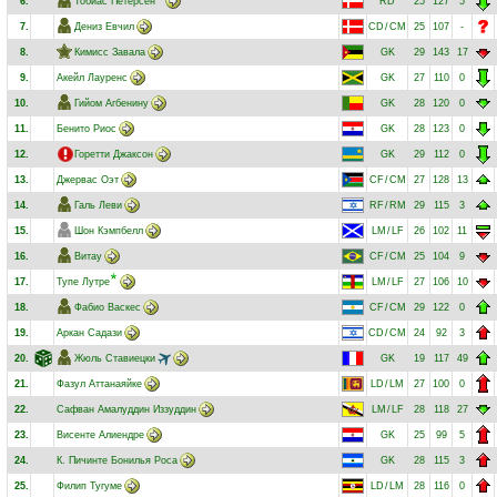
6.
Тобиас Петерсен
RD
25
127
5
7.
Дениз Евчил
CD
/
CM
25
107
-
8.
Кимисс Завала
GK
29
143
17
9.
Акейл Лауренс
GK
27
110
0
10.
Гийом Агбенину
GK
28
120
0
11.
Бенито Риос
GK
28
123
0
12.
Горетти Джаксон
GK
29
112
0
13.
Джервас Оэт
CF
/
CM
27
128
13
14.
Галь Леви
RF
/
RM
29
115
3
15.
Шон Кэмпбелл
LM
/
LF
26
102
11
16.
Витау
CF
/
CM
25
104
9
17.
Тупе Лутре
LM
/
LF
27
106
10
18.
Фабио Васкес
CF
/
CM
29
122
0
19.
Аркан Садази
CD
/
CM
24
92
3
20.
Жюль Ставиецки
GK
19
117
49
21.
Фазул Аттанаяйке
LD
/
LM
27
100
0
22.
Сафван Амалуддин Иззуддин
LM
/
LF
28
118
27
23.
Висенте Алиендре
GK
25
99
5
24.
К. Пичинте Бонилья Роса
GK
28
115
3
25.
Филип Тугуме
LD
/
LM
28
116
0