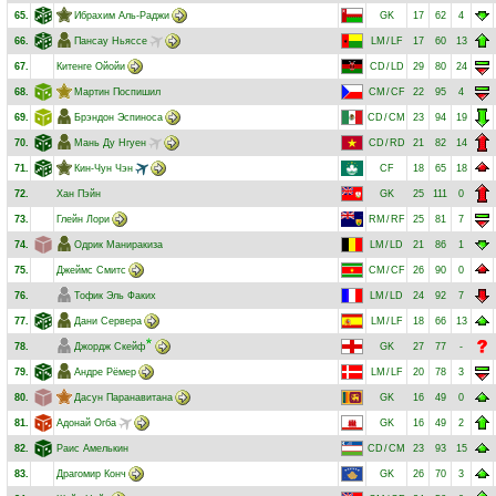
65.
Ибрахим Аль-Раджи
GK
17
62
4
66.
Пансау Ньяссе
LM
/
LF
17
60
13
67.
Китенге Ойойи
CD
/
LD
29
80
24
68.
Мартин Поспишил
CM
/
CF
22
95
4
69.
Брэндон Эспиноса
CD
/
CM
23
94
19
70.
Мань Ду Нгуен
CD
/
RD
21
82
14
71.
Кин-Чун Чэн
CF
18
65
18
72.
Хан Пэйн
GK
25
111
0
73.
Глейн Лори
RM
/
RF
25
81
7
74.
Одрик Маниракиза
LM
/
LD
21
86
1
75.
Джеймс Смитс
CM
/
CF
26
90
0
76.
Тофик Эль Факих
LM
/
LD
24
92
7
77.
Дани Сервера
LM
/
LF
18
66
13
78.
Джордж Скейф
GK
27
77
-
79.
Андре Рёмер
LM
/
LF
20
78
3
80.
Дасун Паранавитана
GK
16
49
0
81.
Адонай Огба
GK
16
49
2
82.
Раис Амелькин
CD
/
CM
23
93
15
83.
Драгомир Конч
GK
26
70
3