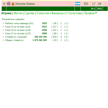
Уильям Леман
RD
17
49
-
26
24.2
3541
Игроки
|
Матчи
|
Сделки
|
События
|
Финансы
|
Статистика
|
Трофеи
36
Показатели команды:
•
Рейтинг силы команды (Vs)
:
3352
(
96
|
1
|
1
)
•
Сила 11-ти лучших (s11)
:
3524
(
117
|
1
|
1
)
•
Сила 14-ти лучших (s14)
:
4288
(
107
|
1
|
1
)
•
Сила 17-ти лучших (s17)
:
4988
(
82
|
1
|
1
)
•
Стоимость строений
:
209 250 000
(
453
|
4
|
4
)
•
Общая стоимость
:
1 879 362 000
(
33
|
1
|
1
)