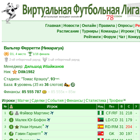
Главная
|
Новости
|
Онлайн
|
Правила
|
Опросы
|
Ре
Расписание
|
Турниры
|
Команды
|
Игроки
|
Т
Рейтинги
|
Форум
|
Чат
|
Конку
Вальтер Ферретти (Никарагуа)
D1, 4 место
1/16 финала
2-ой отборочный раунд
1-ый отборочный раунд
Менеджер:
Дильшод Ибайжанов
Ник:
Dilik1982
Стадион: "Томас Крэшоу",
93
тыс.
База:
8
уровень (
35
из
36
слотов)
Финансы:
85 555 787
= 85 555к = 85м
Игроки
|
Матчи
|
Сделки
|
События
|
Финансы
|
Статистика
|
Трофеи
36
Игрок
№
Нац
Поз
В
С
У
Фэйвор Мартинс
CF
/
RF
31
218
-
1
Малек Юг-Бофон
LD
/
CD
31
179
-
2
Унаи Нуньес
RD
/
RM
31
204
-
3
Гэвин Гарнетт
GK
30
197
-
4