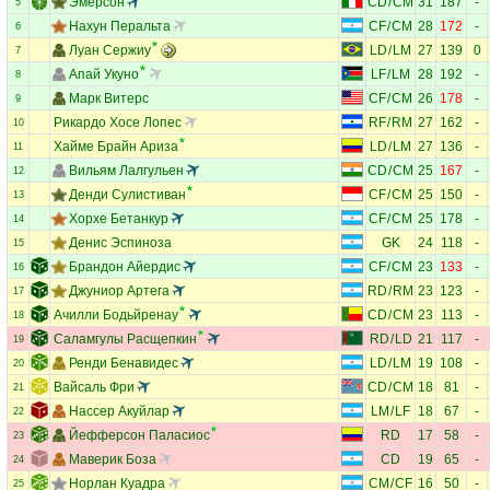
Эмерсон
CD
/
CM
31
187
-
5
Нахун Перальта
CF
/
CM
28
172
-
6
Луан Сержиу
LD
/
LM
27
139
0
7
Апай Укуно
LF
/
LM
28
192
-
8
Марк Витерс
CF
/
CM
26
178
-
9
Рикардо Хосе Лопес
RF
/
RM
27
162
-
10
Хайме Брайн Ариза
LD
/
LM
27
136
-
11
Вильям Лалгульен
CD
/
CM
25
167
-
12
Денди Сулистиван
CF
/
CM
25
150
-
13
Хорхе Бетанкур
CF
/
CM
25
178
-
14
Денис Эспиноза
GK
24
118
-
15
Брандон Айердис
CF
/
CM
23
133
-
16
Джуниор Артега
RD
/
RM
23
123
-
17
Ачилли Бодьйренау
CD
/
CM
23
113
-
18
Саламгулы Расщепкин
RD
/
LD
21
117
-
19
Ренди Бенавидес
LD
/
LM
19
108
-
20
Вайсаль Фри
CD
/
CM
18
81
-
21
Нассер Акуйлар
LM
/
LF
18
67
-
22
Йефферсон Паласиос
RD
17
58
-
23
Маверик Боза
CD
19
65
-
24
Норлан Куадра
CM
/
CF
16
50
-
25