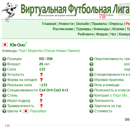
Главная
|
Новости
|
Онлайн
|
Правила
|
Опросы
|
Ре
Расписание
|
Турниры
|
Команды
|
Игроки
|
Т
Рейтинги
|
Форум
|
Чат
|
Конку
Юя Оно
Команда:
Порт Моресби (Папуа Новая Гвинея)
Позиции
RD
/
RM
Перспективность
тре
Возраст
26
лет
рос
Сила
133
па
Усталость
Спецвозможности в э
Форма на сегодня
Игровая практика
Реальная сила
~133
Роль в команде
Спецвозможности
Ск4
От4
См3
Ат3
Полезность в этом с
Стиль
Контракт с
Порт Мо...
Играл подряд
Лояльность
Травматичность
Зарплата за тур
Школа:
Парсейро
Стоимость
Об
135