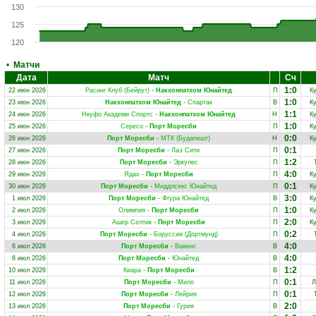
130
125
120
•
Матчи
Дата
Матч
Сч
1:0
22 июн 2026
Расинг Клуб (Бейрут)
-
Накхонпатхом Юнайтед
П
К
1:0
23 июн 2026
Накхонпатхом Юнайтед
-
Спартак
В
К
1:1
24 июн 2026
Нкуфо Академи Спортс
-
Накхонпатхом Юнайтед
Н
К
1:0
25 июн 2026
Сересо
-
Порт Моресби
П
К
0:0
26 июн 2026
Порт Моресби
-
МТК (Будапешт)
Н
К
0:1
27 июн 2026
Порт Моресби
-
Лаэ Сити
П
1:2
28 июн 2026
Порт Моресби
-
Эркулес
П
4:0
29 июн 2026
Ядах
-
Порт Моресби
П
К
0:1
30 июн 2026
Порт Моресби
-
Миддлсекс Юнайтед
П
К
3:0
1 июл 2026
Порт Моресби
-
Фгура Юнайтед
В
К
1:0
2 июл 2026
Олимпия
-
Порт Моресби
П
К
2:0
3 июл 2026
Ашер Селтик
-
Порт Моресби
П
К
0:2
4 июл 2026
Порт Моресби
-
Боруссия (Дортмунд)
П
4:0
6 июл 2026
Порт Моресби
-
Вавенс
В
4:0
8 июл 2026
Порт Моресби
-
Юнайтед
В
1:2
10 июл 2026
Киара
-
Порт Моресби
В
0:1
11 июл 2026
Порт Моресби
-
Мило
П
Л
0:1
12 июл 2026
Порт Моресби
-
Лейрия
П
2:0
13 июл 2026
Порт Моресби
-
Гурия
В