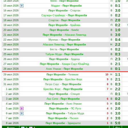
1:0
14 июл 2026
Мило
-
Порт Моресби
П
Л
0:1
15 июл 2026
Маданг
-
Порт Моресби
В
3:0
16 июл 2026
Порт Моресби
-
Спартак
В
0:2
17 июл 2026
Саузерн Страйкерс
-
Порт Моресби
В
2:0
18 июл 2026
Спартак
-
Порт Моресби
П
0:2
19 июл 2026
Порт Моресби
-
Крайова
П
1:0
20 июл 2026
Порт Моресби
-
Кимбе
В
3:0
21 июл 2026
Порт Моресби
-
Абахани Лимитед
В
0:4
22 июл 2026
Мунгкас
-
Порт Моресби
В
2:2
23 июл 2026
Абахани Лимитед
-
Порт Моресби
Н
0:2
24 июл 2026
Беста
-
Порт Моресби
В
0:3
25 июл 2026
Табуан Муда
-
Порт Моресби
В
2:3
26 июл 2026
Порт Моресби
-
Ардена
П
2:1
27 июл 2026
Порт Моресби
-
Хекари Сауз Юнайтед
В
0:1
28 июл 2026
Ахио Улакаи
-
Порт Моресби
В
1:1
29 июл 2026
Порт Моресби
-
Теликом
10
Н
2:1
30 июл 2026
Порт Моресби
-
Брисбен Форс
9
В
0:3
31 июл 2026
Петро Саус
-
Порт Моресби
8
В
2:2
1 авг 2026
Брисбен Форс
-
Порт Моресби
7
Н
0:1
2 авг 2026
Порт Моресби
-
Специя
П
0:2
3 авг 2026
Лаэ Сити
-
Порт Моресби
6
В
0:0
4 авг 2026
Порт Моресби
-
Ахио Улакаи
5
Н
2:0
5 авг 2026
Порт Моресби
-
ПС Рутз
4
В
3:0
6 авг 2026
Порт Моресби
-
Табуан Муда
3
В
3:0
7 авг 2026
Порт Моресби
-
Пэскол
2
В
5:0
8 авг 2026
Порт Моресби
-
Эдмиралти
1
В