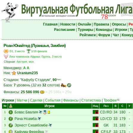
Главная
|
Новости
|
Онлайн
|
Правила
|
Опросы
|
Ре
Расписание
|
Турниры
|
Команды
|
Игроки
|
Т
Рейтинги
|
Форум
|
Чат
|
Конку
Роан Юнайтед (Луаншья, Замбия)
D1, 2 место
1/16 финала
Лига чемпионов Африки
:
Группа, 3 место
Сборная:
Австрия, мол.
Менеджер:
А А
Ник:
Uranium235
Стадион: "Кафубу Стэдиум",
90
тыс.
База:
7
уровень (
32
из
32
слотов)
Финансы:
25 586 096
= 25 586к = 25м
Игроки
|
Матчи
|
Сделки
|
События
|
Финансы
|
Статистика
|
Трофеи
41
Игрок
№
Нац
Поз
В
С
У
Бовас Бвалия
CD
/
RD
34
180
-
1
Рача Нсамба
LD
/
CD
33
179
-
2
Эрнест Сиамбомбе
GK
31
183
-
3
Кафума Ферейра
CF
/
LF
33
173
-
4