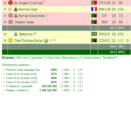
Андре Сантуш
CF
/
CM
22
90
-
25
Кентен Бур
RM
/
LM
30
154
-
26
Артур Каселоки
CF
19
73
-
27
Элвин Чеве
RM
16
40
-
28
26.7
3797
Эвертон
(5)
RD
/
LD
28
153
-
29
Том Патрик Багус
(1)
CD
/
LD
21
102
9
30
24.5
255
26.6
4052
Игроки
|
Матчи
|
Сделки
|
События
|
Финансы
|
Статистика
|
Трофеи
41
Показатели команды:
•
Рейтинг силы команды (Vs)
:
2999
(
326
|
2
|
2
)
•
Сила 11-ти лучших (s11)
:
3172
(
406
|
2
|
2
)
•
Сила 14-ти лучших (s14)
:
3836
(
349
|
2
|
2
)
•
Сила 17-ти лучших (s17)
:
4431
(
300
|
2
|
2
)
•
Стоимость строений
:
183 250 000
(
2 098
|
5
|
5
)
•
Общая стоимость
:
1 348 164 000
(
300
|
2
|
2
)