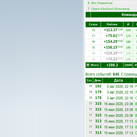
6.
Вал (Хорватия)
7.
Орапа Юнайтед (Ботсвана)
Команд
Сезон
Рейтинг
И
+113.37
*1.00
78
105
+75.61
*0.75
77
173
+154.29
*0.50
76
189
+156.15
*0.25
75
195
+119.28
*0.00
74
173
+70.22
*0.00
73
186
+286.3
Итого:
12045
4
Всего событий:
640
. Страни
Дата
Сез.
День
5 авг 2026, 22:16
Р
192
78
3 авг 2026, 22:16
Л
179
78
3 авг 2026, 22:16
С
179
78
15 июн 2026, 23:38
В
315
77
15 июн 2026, 23:36
В
315
77
15 июн 2026, 23:36
В
315
77
15 июн 2026, 17:13
Б
313
77
15 июн 2026, 17:13
313
77
15 июн 2026, 17:13
313
77