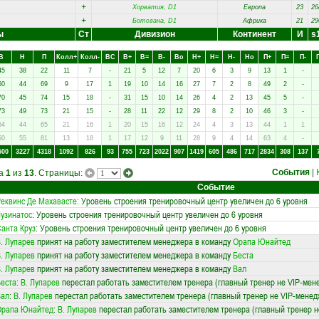
+
Хорватия, D1
Европа
23
26
+
Ботсвана, D1
Африка
21
29
ы
Ст
Дивизион
Континент
И
s
В
Н
П
Колл+
Колл-
ВC
В+
В=
В-
Вo
Н+
Н=
Н-
Нo
П+
П=
П-
45
38
22
11
7
-
21
5
12
7
20
6
3
9
13
1
-
60
44
69
9
17
1
19
10
14
16
27
7
2
8
49
2
-
70
45
74
15
18
-
31
15
10
14
26
4
2
13
45
5
-
73
49
73
21
15
-
28
11
22
12
29
8
2
10
46
3
-
64
44
65
21
16
1
20
15
16
12
24
4
3
13
44
1
1
50
55
81
13
18
1
17
12
9
11
28
9
4
14
63
4
-
500
3227
4318
1092
826
93
755
723
2022
907
1419
605
486
717
2834
308
137
События
|
ца
1
из
13
. Страницы:
Событие
еквинс Де Махавасте
: Уровень строения тренировочный центр увеличен до 6 уровня
узинатос
: Уровень строения тренировочный центр увеличен до 6 уровня
анта Круз
: Уровень строения тренировочный центр увеличен до 6 уровня
. Лупарев
принят на работу заместителем менеджера в команду
Орапа Юнайтед
. Лупарев
принят на работу заместителем менеджера в команду
Беста
. Лупарев
принят на работу заместителем менеджера в команду
Вал
еста
:
В. Лупарев
перестал работать заместителем тренера (главный тренер не VIP-мене
Вал
:
В. Лупарев
перестал работать заместителем тренера (главный тренер не VIP-менедж
Орапа Юнайтед
:
В. Лупарев
перестал работать заместителем тренера (главный тренер не