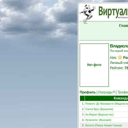
Глав
Владисла
Последний ви
Ник:
Pa
Личный сч
Нет фото
Рейтинг:
7
Профиль
|
Награды
|
Трофе
11
Команд
1.
Реквинс Де Махавасте (Мадагаска
2.
Санта Круз (Бразилия)
3.
Ак-Марал (Кыргызстан)
4.
Лузинатос (Франция)
5.
Беста (Папуа Новая Гвинея)