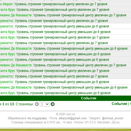
Ак-Марал
: Уровень строения тренировочный центр увеличен до 7 уровня
анта Круз
: Уровень строения тренировочный центр увеличен до 7 уровня
еквинс Де Махавасте
: Уровень строения тренировочный центр увеличен до 7 уровня
узинатос
: Уровень строения тренировочный центр увеличен до 7 уровня
узинатос
: Уровень строения тренировочный центр уменьшен до 6 уровня
анта Круз
: Уровень строения тренировочный центр уменьшен до 6 уровня
анта Круз
: Уровень строения тренировочный центр увеличен до 7 уровня
узинатос
: Уровень строения тренировочный центр увеличен до 7 уровня
еквинс Де Махавасте
: Уровень строения тренировочный центр уменьшен до 6 уровня
анта Круз
: Уровень строения тренировочный центр уменьшен до 6 уровня
узинатос
: Уровень строения тренировочный центр уменьшен до 6 уровня
еквинс Де Махавасте
: Уровень строения тренировочный центр увеличен до 7 уровня
анта Круз
: Уровень строения тренировочный центр увеличен до 7 уровня
узинатос
: Уровень строения тренировочный центр увеличен до 7 уровня
узинатос
: Уровень строения тренировочный центр уменьшен до 6 уровня
еквинс Де Махавасте
: Уровень строения тренировочный центр уменьшен до 6 уровня
анта Круз
: Уровень строения тренировочный центр уменьшен до 6 уровня
Событие
События
|
ца
1
из
13
. Страницы:
© 2026 vsol.ws
Обратиться в тех.поддержку
- Почта:
alkarpuk@gmail.com
- Telegram:
@virtual_soccer
Страница сгенерирована за 0.0115 сек., 14 запр. Chrome 131.0.0.0. Macintosh. jQ2.eu