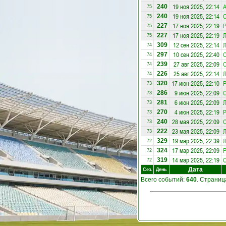
19 ноя 2025, 22:14
240
75
19 ноя 2025, 22:14
С
240
75
17 ноя 2025, 22:19
Р
227
75
17 ноя 2025, 22:19
Л
227
75
12 сен 2025, 22:14
Л
309
74
10 сен 2025, 22:40
С
297
74
27 авг 2025, 22:09
С
239
74
25 авг 2025, 22:14
Л
226
74
17 июн 2025, 22:10
Р
320
73
9 июн 2025, 22:09
С
286
73
6 июн 2025, 22:09
Л
281
73
4 июн 2025, 22:19
Р
270
73
28 мая 2025, 22:09
С
240
73
23 мая 2025, 22:09
Л
222
73
19 мар 2025, 22:39
Л
329
72
17 мар 2025, 22:09
Р
324
72
14 мар 2025, 22:19
С
319
72
Дата
Сез.
День
Всего событий:
640
. Страни