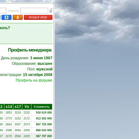
пароль
вход в игру
роль?
Профиль менеджера
День рождения:
3 июня 1967
Образование:
высшее
Пол:
мужской
регистрации:
15 октября 2008
Профиль на форуме
11
s14
s17
Vs
Стоимость
50
2853
3219
2232
918 619 000
69
2773
3152
2172
913 452 000
36
2643
3037
2073
897 752 000
48
2598
3004
2056
868 034 000
17
3170
3504
2433
987 797 000