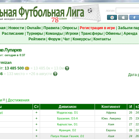
логин
ная
|
Новости
|
Онлайн
|
Правила
|
Опросы
|
Регистрация в игре
|
Забыли па
Расписание
|
Турниры
|
Команды
|
Игроки
|
Трансферы
|
Обмены
|
Аренда
Рейтинги
|
Форум
|
Чат
|
Конкурсы
|
Контакты
в Лупарев
зит:
сегодня в 0:37
rmizan
ёт:
13 485 500
= 13 485.0к = 13.0м
86
=
133 место
=
+26 в августе
Дата 
и
|
Достижения
15
ы
Ст
Дивизион
Континент
И
s
+
р)
Мадагаскар, D1
Африка
26
24
+
Бразилия, D3-A
Южн. Америка
25
23
+
Кыргызстан, D1
Азия
27
22
+
Франция, D2
Европа
26
22
+
Папуа Новая Гвинея, D1
Азия
24
26