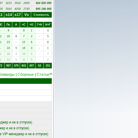
87
3215
3524
2469
924 920 000
00
3543
4038
2745
895 196 000
11
s14
s17
Vs
Стоимость
ПC
Пo
А
×C
×O
Г×Н
Н×Г
-
8
-
8
1
-
4
2
16
8
7
2
-
5
1
23
-
15
6
-
8
-
24
5
18
3
-
1
1
18
2
18
5
-
7
1
13
5
11
5
-
2
72
967
479
841
407
34
151
Команды
|
Сборные
|
Статьи
55
джер и не в отпуске)
ер и не в отпуске)
 VIP-менеджер и не в отпуске)