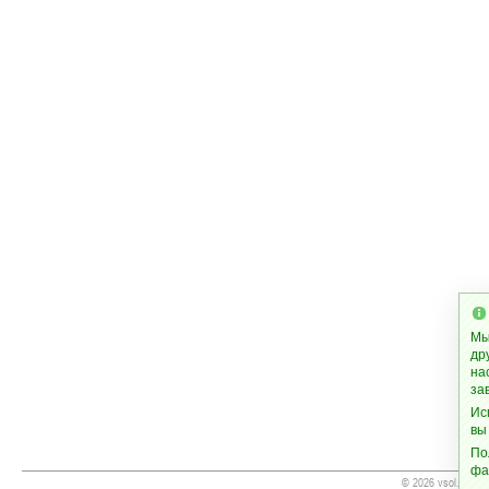
Мы
др
на
за
Ис
вы
По
фа
© 2026 vsol.ws