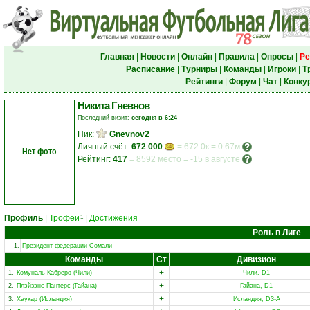
Главная
|
Новости
|
Онлайн
|
Правила
|
Опросы
|
Ре
Расписание
|
Турниры
|
Команды
|
Игроки
|
Т
Рейтинги
|
Форум
|
Чат
|
Конку
Никита Гневнов
Последний визит:
сегодня в 6:24
Ник:
Gnevnov2
Личный счёт:
672 000
= 672.0к = 0.67м
Нет фото
Рейтинг:
417
=
8592 место
=
-15 в августе
Профиль
|
Трофеи
|
Достижения
1
Роль в Лиге
1.
Президент федерации Сомали
Команды
Ст
Дивизион
+
1.
Комуналь Кабреро (Чили)
Чили, D1
+
2.
Плэйзэнс Пантерс (Гайана)
Гайана, D1
+
3.
Хаукар (Исландия)
Исландия, D3-A