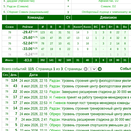
+
4.
Даудзай (Афганистан)
Афганистан, D2
+
5.
Радсан (Сомали)
Сомали, D2
з
6.
Сборная Сомали (национальная)
Отборочный турнир к чемпионату м
Команды
Ст
Дивизион
Сезон
Рейтинг
И
В
Н
П
Колл+
Колл-
ВC
В+
В=
В-
Вo
-29.47
*1.00
78
123
41
31
51
14
3
1
3
8
22
7
-25.60
*0.75
77
129
47
35
47
13
12
1
2
4
32
8
-52.04
*0.50
76
78
27
10
41
3
16
-
3
2
14
8
-33.06
*0.25
75
47
19
6
22
1
9
1
-
4
9
5
-5.24
*0.00
74
15
7
-
8
-
-
-
-
1
3
3
-83.0
Итого:
392
141
82
169
31
40
3
8
19
80
31
Собы
Всего событий:
115
. Страница
1
из
3
. Страницы:
Дата
Сез.
День
24 июл 2026, 22:15
Радсан
: Уровень строения центр физподготовки увели
124
78
8 июл 2026, 22:15
Радсан
: Уровень строения центр физподготовки увели
43
78
30 июн 2026, 22:13
Радсан
: Завершено расширение стадиона до 30 000 ме
22
78
27 июн 2026, 22:53
Н. Гневнов
принят на работу тренером-менеджером в
17
78
27 июн 2026, 22:53
Н. Гневнов
покинул пост тренера-менеджера команды
17
78
25 июн 2026, 22:25
Радсан
: Уровень строения тренировочный центр увели
14
78
24 июн 2026, 22:16
Обреро
: Уровень строения тренировочный центр увел
7
78
24 июн 2026, 2:41
Радсан
: Началось расширение стадиона до 30 000 мес
7
78
22 июн 2026, 22:11
Обреро
: Уровень строения спортшкола уменьшен до 2
5
78
22 июн 2026, 22:11
Обреро
: Уровень строения тренировочный центр увел
5
78