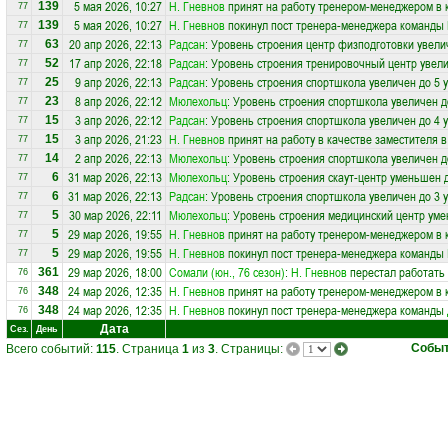
5 мая 2026, 10:27
Н. Гневнов
принят на работу тренером-менеджером в
139
77
5 мая 2026, 10:27
Н. Гневнов
покинул пост тренера-менеджера команды
139
77
20 апр 2026, 22:13
Радсан
: Уровень строения центр физподготовки увели
63
77
17 апр 2026, 22:18
Радсан
: Уровень строения тренировочный центр увели
52
77
9 апр 2026, 22:13
Радсан
: Уровень строения спортшкола увеличен до 5 
25
77
8 апр 2026, 22:12
Мюлехольц
: Уровень строения спортшкола увеличен д
23
77
3 апр 2026, 22:12
Радсан
: Уровень строения спортшкола увеличен до 4 
15
77
3 апр 2026, 21:23
Н. Гневнов
принят на работу в качестве заместителя 
15
77
2 апр 2026, 22:13
Мюлехольц
: Уровень строения спортшкола увеличен д
14
77
31 мар 2026, 22:13
Мюлехольц
: Уровень строения скаут-центр уменьшен 
6
77
31 мар 2026, 22:13
Радсан
: Уровень строения спортшкола увеличен до 3 
6
77
30 мар 2026, 22:11
Мюлехольц
: Уровень строения медицинский центр уме
5
77
29 мар 2026, 19:55
Н. Гневнов
принят на работу тренером-менеджером в
5
77
29 мар 2026, 19:55
Н. Гневнов
покинул пост тренера-менеджера команды
5
77
29 мар 2026, 18:00
Сомали (юн., 76 сезон)
:
Н. Гневнов
перестал работать 
361
76
24 мар 2026, 12:35
Н. Гневнов
принят на работу тренером-менеджером в
348
76
24 мар 2026, 12:35
Н. Гневнов
покинул пост тренера-менеджера команды
348
76
Дата
Сез.
День
Собы
Всего событий:
115
. Страница
1
из
3
. Страницы: