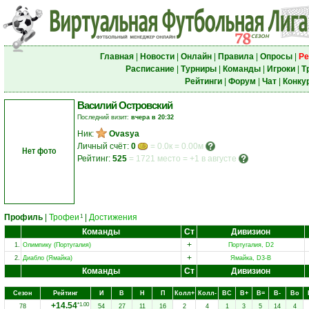
Главная
|
Новости
|
Онлайн
|
Правила
|
Опросы
|
Ре
Расписание
|
Турниры
|
Команды
|
Игроки
|
Т
Рейтинги
|
Форум
|
Чат
|
Конку
Василий Островский
Последний визит:
вчера в 20:32
Ник:
Ovasya
Личный счёт:
0
= 0.0к = 0.00м
Нет фото
Рейтинг:
525
=
1721 место
=
+1 в августе
Профиль
|
Трофеи
|
Достижения
1
Команды
Ст
Дивизион
+
1.
Олимпику (Португалия)
Португалия, D2
+
2.
Диабло (Ямайка)
Ямайка, D3-B
Команды
Ст
Дивизион
Сезон
Рейтинг
И
В
Н
П
Колл+
Колл-
ВC
В+
В=
В-
Вo
+14.54
*1.00
78
54
27
11
16
2
4
1
3
5
14
4