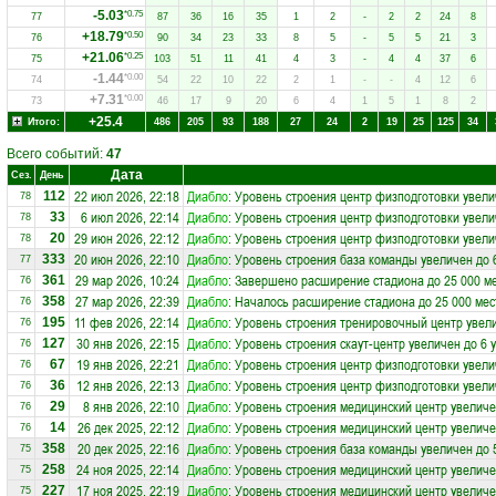
-5.03
*0.75
77
87
36
16
35
1
2
-
2
2
24
8
+18.79
*0.50
76
90
34
23
33
8
5
-
5
5
21
3
+21.06
*0.25
75
103
51
11
41
4
3
-
4
4
37
6
-1.44
*0.00
74
54
22
10
22
2
1
-
-
4
12
6
+7.31
*0.00
73
46
17
9
20
6
4
1
5
1
8
2
+25.4
Итого:
486
205
93
188
27
24
2
19
25
125
34
Всего событий:
47
Дата
Сез.
День
22 июл 2026, 22:18
Диабло
: Уровень строения центр физподготовки увели
112
78
6 июл 2026, 22:14
Диабло
: Уровень строения центр физподготовки увели
33
78
29 июн 2026, 22:12
Диабло
: Уровень строения центр физподготовки увели
20
78
20 июн 2026, 22:10
Диабло
: Уровень строения база команды увеличен до 
333
77
29 мар 2026, 10:24
Диабло
: Завершено расширение стадиона до 25 000 м
361
76
27 мар 2026, 22:39
Диабло
: Началось расширение стадиона до 25 000 мес
358
76
11 фев 2026, 22:14
Диабло
: Уровень строения тренировочный центр увели
195
76
30 янв 2026, 22:15
Диабло
: Уровень строения скаут-центр увеличен до 6 
127
76
19 янв 2026, 22:21
Диабло
: Уровень строения центр физподготовки увели
67
76
12 янв 2026, 22:13
Диабло
: Уровень строения центр физподготовки увели
36
76
8 янв 2026, 22:10
Диабло
: Уровень строения медицинский центр увеличе
29
76
26 дек 2025, 22:12
Диабло
: Уровень строения медицинский центр увеличе
14
76
20 дек 2025, 22:16
Диабло
: Уровень строения база команды увеличен до 
358
75
24 ноя 2025, 22:14
Диабло
: Уровень строения медицинский центр увеличе
258
75
17 ноя 2025, 22:19
Диабло
: Уровень строения медицинский центр увеличе
227
75