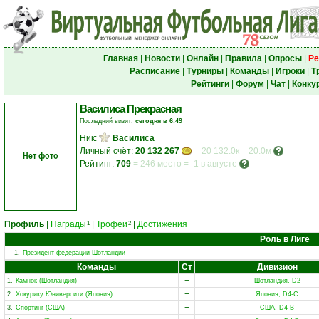
Главная
|
Новости
|
Онлайн
|
Правила
|
Опросы
|
Ре
Расписание
|
Турниры
|
Команды
|
Игроки
|
Т
Рейтинги
|
Форум
|
Чат
|
Конку
Василиса Прекрасная
Последний визит:
сегодня в 6:49
Ник:
Василиса
Личный счёт:
20 132 267
= 20 132.0к = 20.0м
Нет фото
Рейтинг:
709
=
246 место
=
-1 в августе
Профиль
|
Награды
|
Трофеи
|
Достижения
1
2
Роль в Лиге
1.
Президент федерации Шотландии
Команды
Ст
Дивизион
+
1.
Камнок (Шотландия)
Шотландия, D2
+
2.
Хокурику Юниверсити (Япония)
Япония, D4-C
+
3.
Спортинг (США)
США, D4-B