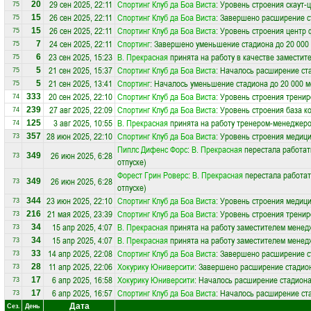
29 сен 2025, 22:11
Спортинг Клуб да Боа Виста
: Уровень строения скаут-
20
75
26 сен 2025, 22:11
Спортинг Клуб да Боа Виста
: Завершено расширение с
15
75
26 сен 2025, 22:11
Спортинг Клуб да Боа Виста
: Уровень строения центр 
15
75
24 сен 2025, 22:11
Спортинг
: Завершено уменьшение стадиона до 20 000
7
75
23 сен 2025, 15:23
В. Прекрасная
принята на работу в качестве заместит
6
75
21 сен 2025, 15:37
Спортинг Клуб да Боа Виста
: Началось расширение ста
5
75
21 сен 2025, 13:41
Спортинг
: Началось уменьшение стадиона до 20 000 м
5
75
20 сен 2025, 22:10
Спортинг Клуб да Боа Виста
: Уровень строения трени
333
74
27 авг 2025, 22:09
Спортинг Клуб да Боа Виста
: Уровень строения база к
239
74
3 авг 2025, 10:55
В. Прекрасная
принята на работу тренером-менеджер
125
74
28 июн 2025, 22:10
Спортинг Клуб да Боа Виста
: Уровень строения медици
357
73
Пиплс Дифенс Форс
:
В. Прекрасная
перестала работат
26 июн 2025, 6:28
349
73
отпуске)
Форест Грин Роверс
:
В. Прекрасная
перестала работат
26 июн 2025, 6:28
349
73
отпуске)
23 июн 2025, 22:10
Спортинг Клуб да Боа Виста
: Уровень строения медици
344
73
21 мая 2025, 23:39
Спортинг Клуб да Боа Виста
: Уровень строения трени
216
73
15 апр 2025, 4:07
В. Прекрасная
принята на работу заместителем менед
34
73
15 апр 2025, 4:07
В. Прекрасная
принята на работу заместителем менед
34
73
14 апр 2025, 22:08
Спортинг Клуб да Боа Виста
: Завершено расширение с
33
73
11 апр 2025, 22:06
Хокурику Юниверсити
: Завершено расширение стадион
28
73
6 апр 2025, 16:58
Хокурику Юниверсити
: Началось расширение стадиона
17
73
6 апр 2025, 16:57
Спортинг Клуб да Боа Виста
: Началось расширение ста
17
73
Дата
Сез.
День