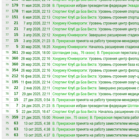
11 мая 2026, 23:08
В. Прекрасная
избран президентом федерации
Эквадо
179
77
11 мая 2026, 22:13
Спортинг Клуб да Боа Виста
: Уровень строения спортш
178
77
6 мая 2026, 22:13
Спортинг Клуб да Боа Виста
: Уровень строения спортш
151
77
7 апр 2026, 22:11
Хокурику Юниверсити
: Уровень строения центр физпо
21
77
7 апр 2026, 22:11
Спортинг Клуб да Боа Виста
: Уровень строения центр 
21
77
3 апр 2026, 22:12
Хокурику Юниверсити
: Завершено расширение стадион
15
77
3 апр 2026, 21:23
В. Прекрасная
принята на работу тренером-менеджер
15
77
30 мар 2026, 18:25
Хокурику Юниверсити
: Началось расширение стадиона
5
77
29 мар 2026, 18:00
Шотландия (нац., 76 сезон)
:
В. Прекрасная
перестала 
361
76
28 мар 2026, 22:16
Хокурику Юниверсити
: Уровень строения центр физпо
360
76
28 мар 2026, 22:16
Спортинг Клуб да Боа Виста
: Уровень строения база к
360
76
26 мар 2026, 22:16
Хокурику Юниверсити
: Уровень строения центр физпо
354
76
16 фев 2026, 22:19
Спортинг Клуб да Боа Виста
: Уровень строения скаут-
212
76
11 фев 2026, 22:14
Спортинг Клуб да Боа Виста
: Уровень строения скаут-
195
76
2 янв 2026, 22:11
Спортинг Клуб да Боа Виста
: Завершено расширение с
22
76
29 дек 2025, 22:11
Спортинг Клуб да Боа Виста
: Уровень строения медици
17
76
27 дек 2025, 0:54
В. Прекрасная
принята на работу тренером-менеджер
15
76
24 дек 2025, 21:23
В. Прекрасная
избран президентом федерации
Шотла
7
76
22 дек 2025, 16:47
Спортинг Клуб да Боа Виста
: Началось расширение ста
5
76
21 дек 2025, 15:00
Япония (юн., 75 сезон)
:
В. Прекрасная
перестала работ
359
75
13 окт 2025, 4:38
В. Прекрасная
принята на работу заместителем менед
63
75
13 окт 2025, 4:38
В. Прекрасная
принята на работу заместителем менед
63
75
13 окт 2025, 4:37
В. Прекрасная
принята на работу заместителем менед
63
75