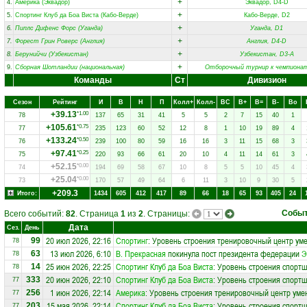
+
4.
Америка (Эквадор)
Эквадор, D4-D
+
5.
Спортинг Клуб да Боа Виста (Кабо-Верде)
Кабо-Верде, D2
+
6.
Пиплс Дифенс Форс (Уганда)
Уганда, D1
+
7.
Форест Грин Роверс (Англия)
Англия, D4-D
+
8.
Берунийчи (Узбекистан)
Узбекистан, D3-A
+
9.
Сборная Шотландии (национальная)
Отборочный турнир к чемпиона
Команды
Ст
Дивизион
Сезон
Рейтинг
И
В
Н
П
Колл+
Колл-
ВC
В+
В=
В-
Вo
+39.13
*1.00
78
137
65
31
41
5
5
2
7
15
40
1
+105.61
*0.75
77
235
123
60
52
12
8
1
10
19
89
4
+133.24
*0.50
76
239
100
80
59
16
16
3
11
15
68
3
+97.41
*0.25
75
220
93
66
61
20
10
4
11
14
61
3
+52.15
*0.00
74
194
69
58
67
10
8
5
5
10
45
4
+25.04
*0.00
73
170
57
49
64
6
11
3
10
9
30
5
+209.3
Итого:
1434
605
412
417
89
66
18
65
93
405
24
Собы
Всего событий:
82
. Страница
1
из
2
. Страницы:
Дата
Сез.
День
20 июл 2026, 22:16
Спортинг
: Уровень строения тренировочный центр ум
99
78
13 июл 2026, 6:10
В. Прекрасная
покинула пост президента федерации
Э
63
78
25 июн 2026, 22:25
Спортинг Клуб да Боа Виста
: Уровень строения спортш
14
78
20 июн 2026, 22:10
Спортинг Клуб да Боа Виста
: Уровень строения спортш
333
77
1 июн 2026, 22:14
Америка
: Уровень строения тренировочный центр уме
256
77
15 мая 2026, 22:14
Спортинг Клуб да Боа Виста
: Уровень строения спортш
203
77