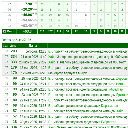
+7.90
*0.75
77
23
6
8
9
3
-
-
1
1
2
2
+20.20
*0.50
76
16
8
3
5
5
-
-
2
-
4
2
+46.06
*0.25
75
50
23
12
15
8
6
2
7
2
5
7
+94.66
*0.00
74
42
24
9
9
11
2
-
13
1
6
4
+93.40
*0.00
73
57
38
9
10
10
4
-
10
7
19
2
+63.3
Итого:
417
207
112
98
72
19
5
64
28
78
32
Всего событий:
25
Дата
Сез.
День
сегодня, 12:23
Б. .
принят на работу тренером-менеджером в команд
203
78
21 июн 2026, 4:40
Хайр
: Завершено расширение стадиона до 91 000 мест
334
77
20 июн 2026, 21:02
Хайр
: Началось расширение стадиона до 91 000 мест
333
77
12 мая 2026, 11:22
Б. .
принят на работу тренером-менеджером в команд
179
77
12 мая 2026, 5:28
Менеджер вернулся в игру
179
77
25 янв 2026, 4:04
Б. .
покинул пост тренера-менеджера команды
Дордой
99
76
24 янв 2026, 22:21
Б. .
покинул пост президента федерации
Кыргызстан
99
76
24 янв 2026, 22:20
Б. .
покинул пост президента федерации
Гибралтар
99
76
23 янв 2026, 7:09
Б. .
покинул пост тренера-менеджера команды
Британи
90
76
22 янв 2026, 17:09
Б. .
принят на работу тренером-менеджером в команд
80
76
19 янв 2026, 23:33
Б. .
избран президентом федерации
Кыргызстан
68
76
17 янв 2026, 12:53
Б. .
покинул пост тренера-менеджера команды
Хайр
57
76
17 янв 2026, 12:53
Б. .
принят на работу тренером-менеджером в команд
57
76
30 дек 2025, 10:33
Б. .
избран президентом федерации
Гибралтар
18
76
20 сен 2025, 23:45
Хайр
: Завершено расширение стадиона до 80 000 мест
334
74