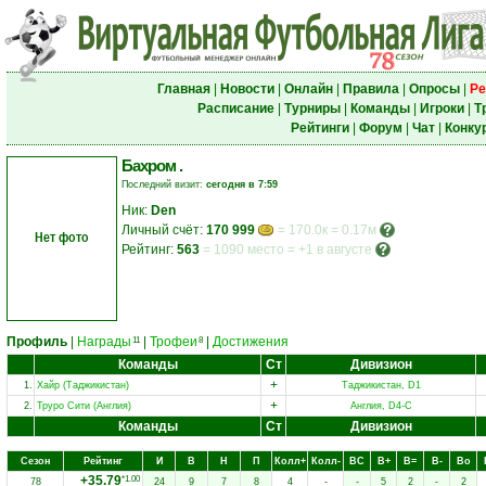
Главная
|
Новости
|
Онлайн
|
Правила
|
Опросы
|
Ре
Расписание
|
Турниры
|
Команды
|
Игроки
|
Т
Рейтинги
|
Форум
|
Чат
|
Конку
Бахром .
Последний визит:
сегодня в 7:59
Ник:
Den
Личный счёт:
170 999
= 170.0к = 0.17м
Нет фото
Рейтинг:
563
=
1090 место
=
+1 в августе
Профиль
|
Награды
|
Трофеи
|
Достижения
11
8
Команды
Ст
Дивизион
+
1.
Хайр (Таджикистан)
Таджикистан, D1
+
2.
Труро Сити (Англия)
Англия, D4-C
Команды
Ст
Дивизион
Сезон
Рейтинг
И
В
Н
П
Колл+
Колл-
ВC
В+
В=
В-
Вo
+35.79
*1.00
78
24
9
7
8
4
-
-
5
2
-
2