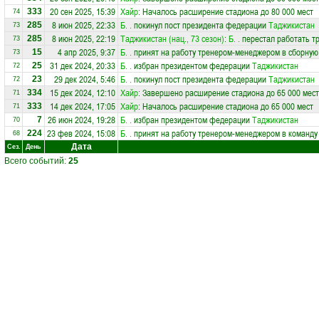
20 сен 2025, 15:39
Хайр
: Началось расширение стадиона до 80 000 мест
333
74
8 июн 2025, 22:33
Б. .
покинул пост президента федерации
Таджикистан
285
73
8 июн 2025, 22:19
Таджикистан (нац., 73 сезон)
:
Б. .
перестал работать т
285
73
4 апр 2025, 9:37
Б. .
принят на работу тренером-менеджером в сборну
15
73
31 дек 2024, 20:33
Б. .
избран президентом федерации
Таджикистан
25
72
29 дек 2024, 5:46
Б. .
покинул пост президента федерации
Таджикистан
23
72
15 дек 2024, 12:10
Хайр
: Завершено расширение стадиона до 65 000 мест
334
71
14 дек 2024, 17:05
Хайр
: Началось расширение стадиона до 65 000 мест
333
71
26 июн 2024, 19:28
Б. .
избран президентом федерации
Таджикистан
7
70
23 фев 2024, 15:08
Б. .
принят на работу тренером-менеджером в команд
224
68
Дата
Сез.
День
Всего событий:
25