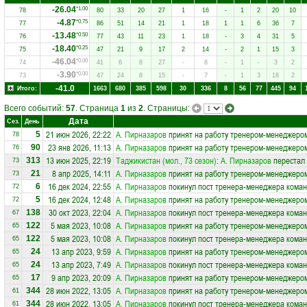
-26.04
*1.00
78
80
33
20
27
1
16
-
1
2
20
10
-4.87
*0.75
77
86
51
14
21
1
18
1
1
6
36
7
-13.48
*0.50
76
77
43
11
23
1
18
-
3
4
31
5
-18.40
*0.25
75
47
21
9
17
2
14
-
2
1
15
3
-46.04
*0.00
74
41
6
8
27
-
8
-
1
-
3
2
-3.90
*0.00
73
47
24
8
15
-
7
-
1
3
18
2
-41.0
Итого:
1663
680
385
598
30
336
8
56
77
445
94
Всего событий:
57
. Страница
1
из
2
. Страницы:
Дата
Сез.
День
21 июн 2026, 22:22
А. Пирназаров
принят на работу тренером-менеджеро
5
78
23 янв 2026, 11:13
А. Пирназаров
принят на работу тренером-менеджеро
90
76
13 июн 2025, 22:19
Таджикистан (мол., 73 сезон)
:
А. Пирназаров
перестал 
313
73
8 апр 2025, 14:11
А. Пирназаров
принят на работу тренером-менеджеро
21
73
16 дек 2024, 22:55
А. Пирназаров
покинул пост тренера-менеджера кома
6
72
16 дек 2024, 12:48
А. Пирназаров
принят на работу тренером-менеджеро
5
72
30 окт 2023, 22:04
А. Пирназаров
покинул пост тренера-менеджера кома
138
67
5 мая 2023, 10:08
А. Пирназаров
принят на работу тренером-менеджеро
122
65
5 мая 2023, 10:08
А. Пирназаров
покинул пост тренера-менеджера кома
122
65
13 апр 2023, 9:59
А. Пирназаров
принят на работу тренером-менеджеро
24
65
13 апр 2023, 7:49
А. Пирназаров
покинул пост тренера-менеджера кома
24
65
9 апр 2023, 20:09
А. Пирназаров
принят на работу тренером-менеджеро
17
65
28 июн 2022, 13:05
А. Пирназаров
принят на работу тренером-менеджеро
344
61
28 июн 2022, 13:05
А. Пирназаров
покинул пост тренера-менеджера кома
344
61