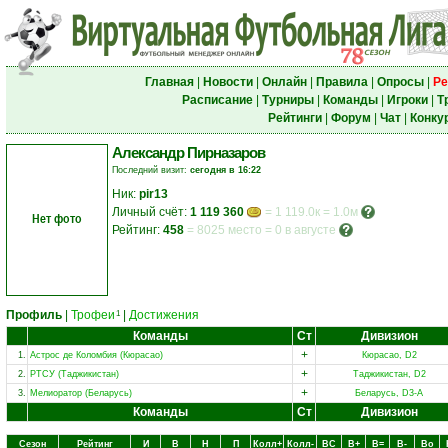
Главная
|
Новости
|
Онлайн
|
Правила
|
Опросы
|
Ре
Расписание
|
Турниры
|
Команды
|
Игроки
|
Т
Рейтинги
|
Форум
|
Чат
|
Конку
Александр Пирназаров
Последний визит:
сегодня в 16:22
Ник:
pir13
Личный счёт:
1 119 360
= 1 119.0к = 1.0м
Нет фото
Рейтинг:
458
=
8025 место
=
0 в августе
Профиль
|
Трофеи
|
Достижения
1
Команды
Ст
Дивизион
+
1.
Астрос де Коломбия (Кюрасао)
Кюрасао, D2
+
2.
РТСУ (Таджикистан)
Таджикистан, D2
+
3.
Мелиоратор (Беларусь)
Беларусь, D3-A
Команды
Ст
Дивизион
Сезон
Рейтинг
И
В
Н
П
Колл+
Колл-
ВC
В+
В=
В-
Вo