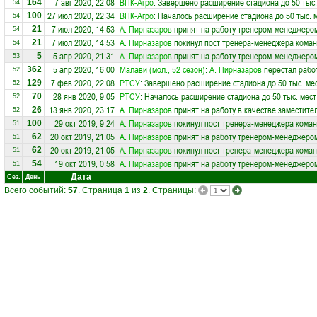
7 авг 2020, 22:08
ВПК-Агро
: Завершено расширение стадиона до 50 тыс.
164
54
27 июл 2020, 22:34
ВПК-Агро
: Началось расширение стадиона до 50 тыс. 
100
54
7 июл 2020, 14:53
А. Пирназаров
принят на работу тренером-менеджеро
21
54
7 июл 2020, 14:53
А. Пирназаров
покинул пост тренера-менеджера кома
21
54
5 апр 2020, 21:31
А. Пирназаров
принят на работу тренером-менеджеро
5
53
5 апр 2020, 16:00
Малави (мол., 52 сезон)
:
А. Пирназаров
перестал рабо
362
52
7 фев 2020, 22:08
РТСУ
: Завершено расширение стадиона до 50 тыс. ме
129
52
28 янв 2020, 9:05
РТСУ
: Началось расширение стадиона до 50 тыс. мест
70
52
13 янв 2020, 23:17
А. Пирназаров
принят на работу в качестве заместите
26
52
29 окт 2019, 9:24
А. Пирназаров
покинул пост тренера-менеджера кома
100
51
20 окт 2019, 21:05
А. Пирназаров
принят на работу тренером-менеджеро
62
51
20 окт 2019, 21:05
А. Пирназаров
покинул пост тренера-менеджера кома
62
51
19 окт 2019, 0:58
А. Пирназаров
принят на работу тренером-менеджеро
54
51
Дата
Сез.
День
Всего событий:
57
. Страница
1
из
2
. Страницы: