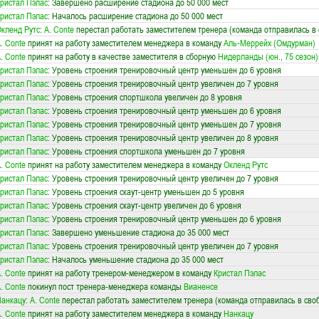
ристал Пэлас
: Завершено расширение стадиона до 50 000 мест
ристал Пэлас
: Началось расширение стадиона до 50 000 мест
кленд Рутс
:
A. Conte
перестал работать заместителем тренера (команда отправилась в
. Conte
принят на работу заместителем менеджера в команду
Аль-Меррейх (Омдурман)
. Conte
принят на работу в качестве заместителя в сборную
Нидерланды (юн., 75 сезон)
ристал Пэлас
: Уровень строения тренировочный центр уменьшен до 6 уровня
ристал Пэлас
: Уровень строения тренировочный центр увеличен до 7 уровня
ристал Пэлас
: Уровень строения спортшкола увеличен до 8 уровня
ристал Пэлас
: Уровень строения тренировочный центр уменьшен до 6 уровня
ристал Пэлас
: Уровень строения тренировочный центр уменьшен до 7 уровня
ристал Пэлас
: Уровень строения тренировочный центр увеличен до 8 уровня
ристал Пэлас
: Уровень строения спортшкола уменьшен до 7 уровня
. Conte
принят на работу заместителем менеджера в команду
Окленд Рутс
ристал Пэлас
: Уровень строения тренировочный центр увеличен до 7 уровня
ристал Пэлас
: Уровень строения скаут-центр уменьшен до 5 уровня
ристал Пэлас
: Уровень строения скаут-центр увеличен до 6 уровня
ристал Пэлас
: Уровень строения тренировочный центр уменьшен до 6 уровня
ристал Пэлас
: Завершено уменьшение стадиона до 35 000 мест
ристал Пэлас
: Уровень строения тренировочный центр увеличен до 7 уровня
ристал Пэлас
: Началось уменьшение стадиона до 35 000 мест
. Conte
принят на работу тренером-менеджером в команду
Кристал Пэлас
. Conte
покинул пост тренера-менеджера команды
Вианенсе
анкацу
:
A. Conte
перестал работать заместителем тренера (команда отправилась в сво
. Conte
принят на работу заместителем менеджера в команду
Нанкацу