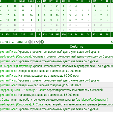
В
Н
П
Колл+
Колл-
ВC
В+
В=
В-
Вo
Н+
Н=
Н-
Нo
П+
П=
П-
32
5
15
13
8
1
5
7
14
5
3
2
-
-
5
7
2
44
15
29
11
8
-
5
6
25
8
5
4
2
4
18
4
1
57
17
24
17
10
1
8
12
29
7
5
4
3
5
11
7
1
24
10
19
9
4
1
2
9
9
3
6
2
2
-
11
2
-
29
7
10
4
2
-
3
7
14
5
3
1
-
3
6
2
-
26
10
14
6
5
3
2
6
14
1
6
1
-
3
9
2
1
024
374
585
327
142
25
118
188
563
130
138
94
88
54
373
67
28
ца
1
из
4
. Страницы:
Событие
ристал Пэлас
: Уровень строения тренировочный центр уменьшен до 6 уровня
ль-Меррейх (Омдурман)
: Уровень строения тренировочный центр уменьшен до 6 уровн
ристал Пэлас
: Уровень строения тренировочный центр увеличен до 7 уровня
ль-Меррейх (Омдурман)
: Уровень строения тренировочный центр увеличен до 7 уровня
ристал Пэлас
: Завершено расширение стадиона до 60 000 мест
ристал Пэлас
: Началось расширение стадиона до 60 000 мест
ристал Пэлас
: Уровень строения тренировочный центр уменьшен до 6 уровня
ристал Пэлас
: Завершено расширение стадиона до 55 000 мест
идерланды (юн., 75 сезон)
:
A. Conte
перестал работать заместителем в сборной
ристал Пэлас
: Началось расширение стадиона до 55 000 мест
. Conte
принят на работу тренером-менеджером в команду
Аль-Меррейх (Омдурман)
ль-Меррейх (Омдурман)
:
A. Conte
перестал работать заместителем тренера (команда с
ристал Пэлас
: Уровень строения тренировочный центр увеличен до 7 уровня