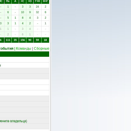
ПC
Пo
А
×C
×O
Г×Н
Н×Г
-
1
-
3
3
24
2
-
6
-
10
9
32
6
-
5
1
8
4
3
2
3
3
1
4
2
-
1
1
1
-
3
4
-
-
-
2
-
6
1
-
-
6
111
35
156
90
59
18
События
|
Команды
|
Сборные
я
менила владельца)