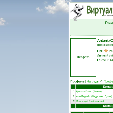
Глав
Antonio C
Последний ви
Ник:
Pa
Личный сч
Нет фото
Рейтинг:
6
Профиль
|
Награды
|
Троф
17
Кома
1.
Кристал Пэлас (Англия)
2.
Аль-Меррейх (Омдурман, Судан)
3.
Фейеноорд (Нидерланды)
Кома