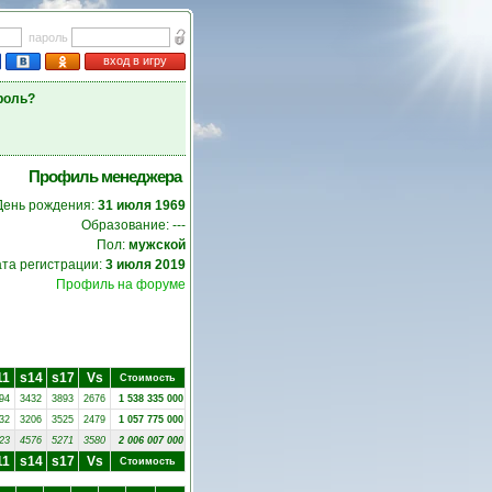
пароль
вход в игру
роль?
Профиль менеджера
День рождения:
31 июля 1969
Образование: ---
Пол:
мужской
та регистрации:
3 июля 2019
Профиль на форуме
11
s14
s17
Vs
Стоимость
94
3432
3893
2676
1 538 335 000
32
3206
3525
2479
1 057 775 000
23
4576
5271
3580
2 006 007 000
11
s14
s17
Vs
Стоимость