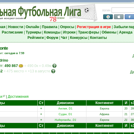
логин
ная
|
Новости
|
Онлайн
|
Правила
|
Опросы
|
Регистрация в игре
|
Забыли па
Расписание
|
Турниры
|
Команды
|
Игроки
|
Трансферы
|
Обмены
|
Аренда
Рейтинги
|
Форум
|
Чат
|
Конкурсы
|
Контакты
onte
зит:
сегодня в 7:59
drino
ёт:
490 867
= 490.0к = 0.49м
42
=
475 место
=
+13 в августе
Да
еи
|
Достижения
17
нды
Ст
Дивизион
Континент
И
s
+
Англия, D1
Европа
20
28
+
Судан, D1
Африка
21
27
+
Нидерланды, D1
Европа
21
38
нды
Ст
Дивизион
Континент
И
s