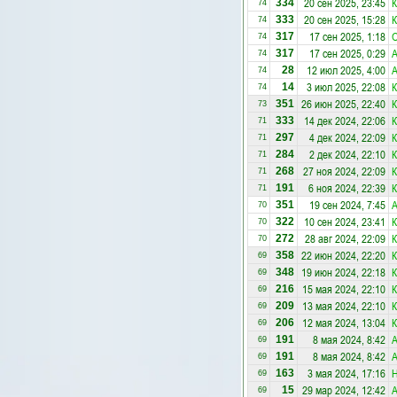
20 сен 2025, 23:45
К
334
74
20 сен 2025, 15:28
К
333
74
17 сен 2025, 1:18
О
317
74
17 сен 2025, 0:29
A
317
74
12 июл 2025, 4:00
A
28
74
3 июл 2025, 22:08
К
14
74
26 июн 2025, 22:40
К
351
73
14 дек 2024, 22:06
К
333
71
4 дек 2024, 22:09
К
297
71
2 дек 2024, 22:10
К
284
71
27 ноя 2024, 22:09
К
268
71
6 ноя 2024, 22:39
К
191
71
19 сен 2024, 7:45
A
351
70
10 сен 2024, 23:41
К
322
70
28 авг 2024, 22:09
К
272
70
22 июн 2024, 22:20
К
358
69
19 июн 2024, 22:18
К
348
69
15 мая 2024, 22:10
К
216
69
13 мая 2024, 22:10
К
209
69
12 мая 2024, 13:04
К
206
69
8 мая 2024, 8:42
A
191
69
8 мая 2024, 8:42
A
191
69
3 мая 2024, 17:16
Н
163
69
29 мар 2024, 12:42
A
15
69