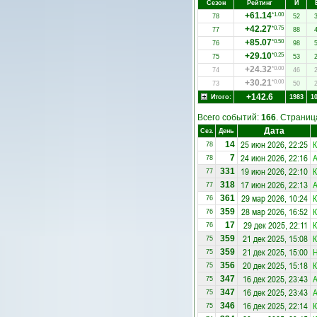
Сезон
Рейтинг
И
+61.14
*1.00
78
52
+42.27
*0.75
77
88
+85.07
*0.50
76
98
+29.10
*0.25
75
53
+24.32
*0.00
74
46
+30.21
*0.00
73
50
+142.6
Итого:
1983
1
Всего событий:
166
. Страни
Дата
Сез.
День
25 июн 2026, 22:25
К
14
78
24 июн 2026, 22:16
А
7
78
19 июн 2026, 22:10
К
331
77
17 июн 2026, 22:13
А
318
77
29 мар 2026, 10:24
К
361
76
28 мар 2026, 16:52
К
359
76
29 дек 2025, 22:11
К
17
76
21 дек 2025, 15:08
К
359
75
21 дек 2025, 15:00
Н
359
75
20 дек 2025, 15:18
К
356
75
16 дек 2025, 23:43
A
347
75
16 дек 2025, 23:43
А
347
75
16 дек 2025, 22:14
К
346
75