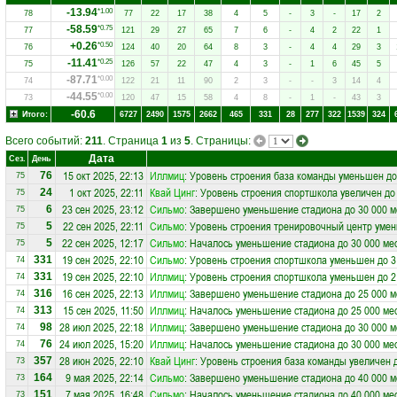
-13.94
*1.00
78
77
22
17
38
4
5
-
3
-
17
2
-58.59
*0.75
77
121
29
27
65
7
6
-
4
2
22
1
+0.26
*0.50
76
124
40
20
64
8
3
-
4
4
29
3
-11.41
*0.25
75
126
57
22
47
4
3
-
1
6
45
5
-87.71
*0.00
74
122
21
11
90
2
3
-
-
3
14
4
-44.55
*0.00
73
120
47
15
58
4
8
-
1
-
43
3
-60.6
Итого:
6727
2490
1575
2662
465
331
28
277
322
1539
324
Всего событий:
211
. Страница
1
из
5
. Страницы:
Дата
Сез.
День
15 окт 2025, 22:13
Иллмиц
: Уровень строения база команды уменьшен до
76
75
1 окт 2025, 22:11
Квай Цинг
: Уровень строения спортшкола увеличен до
24
75
23 сен 2025, 23:12
Сильмо
: Завершено уменьшение стадиона до 30 000 м
6
75
22 сен 2025, 22:11
Сильмо
: Уровень строения тренировочный центр умен
5
75
22 сен 2025, 12:17
Сильмо
: Началось уменьшение стадиона до 30 000 ме
5
75
19 сен 2025, 22:10
Сильмо
: Уровень строения спортшкола уменьшен до 3
331
74
19 сен 2025, 22:10
Иллмиц
: Уровень строения спортшкола уменьшен до 2
331
74
16 сен 2025, 22:13
Иллмиц
: Завершено уменьшение стадиона до 25 000 м
316
74
15 сен 2025, 11:50
Иллмиц
: Началось уменьшение стадиона до 25 000 ме
313
74
28 июл 2025, 22:18
Иллмиц
: Завершено уменьшение стадиона до 30 000 м
98
74
24 июл 2025, 15:20
Иллмиц
: Началось уменьшение стадиона до 30 000 ме
76
74
28 июн 2025, 22:10
Квай Цинг
: Уровень строения база команды увеличен 
357
73
9 мая 2025, 22:14
Сильмо
: Завершено уменьшение стадиона до 40 000 м
164
73
7 мая 2025, 16:48
Сильмо
: Началось уменьшение стадиона до 40 000 ме
151
73