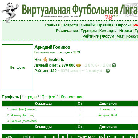
Главная
|
Новости
|
Онлайн
|
Правила
|
Опросы
|
Ре
Расписание
|
Турниры
|
Команды
|
Игроки
|
Т
Рейтинги
|
Форум
|
Чат
|
Конку
Аркадий Голиков
Последний визит:
сегодня в 16:21
Ник:
Institoris
Личный счёт:
2 870 000
= 2 870.0к = 2.0м
Нет фото
Рейтинг:
439
=
8374 место
=
-1 в августе
Профиль
|
Награды
|
Трофеи
|
Достижения
2
10
Команды
Ст
Дивизион
+
1.
Квай Цинг (Гонконг)
Гонконг, D2
+
2.
Иллмиц (Австрия)
Австрия, D4-A
+
3.
Сильмо (Мозамбик)
-
Команды
Ст
Дивизион
Сезон
Рейтинг
И
В
Н
П
Колл+
Колл-
ВC
В+
В=
В-
Вo