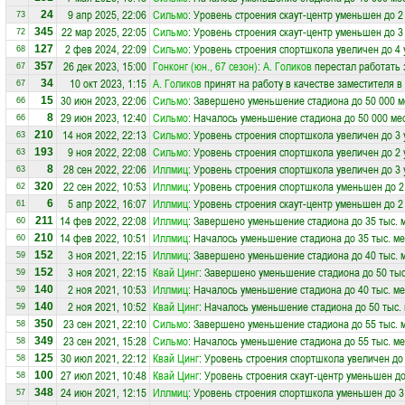
9 апр 2025, 22:06
Сильмо
: Уровень строения скаут-центр уменьшен до 2
24
73
22 мар 2025, 22:05
Сильмо
: Уровень строения скаут-центр уменьшен до 3
345
72
2 фев 2024, 22:09
Сильмо
: Уровень строения спортшкола увеличен до 4
127
68
26 дек 2023, 15:00
Гонконг (юн., 67 сезон)
:
А. Голиков
перестал работать 
357
67
10 окт 2023, 1:15
А. Голиков
принят на работу в качестве заместителя 
34
67
30 июн 2023, 22:06
Сильмо
: Завершено уменьшение стадиона до 50 000 м
15
66
29 июн 2023, 12:40
Сильмо
: Началось уменьшение стадиона до 50 000 ме
8
66
14 ноя 2022, 22:13
Сильмо
: Уровень строения спортшкола увеличен до 3
210
63
9 ноя 2022, 22:08
Сильмо
: Уровень строения спортшкола увеличен до 2
193
63
28 сен 2022, 22:06
Иллмиц
: Уровень строения спортшкола увеличен до 3
8
63
22 сен 2022, 10:53
Иллмиц
: Уровень строения спортшкола уменьшен до 2
320
62
5 апр 2022, 16:07
Иллмиц
: Уровень строения скаут-центр уменьшен до 2
6
61
14 фев 2022, 22:08
Иллмиц
: Завершено уменьшение стадиона до 35 тыс. 
211
60
14 фев 2022, 10:51
Иллмиц
: Началось уменьшение стадиона до 35 тыс. ме
210
60
3 ноя 2021, 22:15
Иллмиц
: Завершено уменьшение стадиона до 40 тыс. 
152
59
3 ноя 2021, 22:15
Квай Цинг
: Завершено уменьшение стадиона до 50 тыс
152
59
2 ноя 2021, 10:53
Иллмиц
: Началось уменьшение стадиона до 40 тыс. ме
140
59
2 ноя 2021, 10:52
Квай Цинг
: Началось уменьшение стадиона до 50 тыс.
140
59
23 сен 2021, 22:10
Сильмо
: Завершено уменьшение стадиона до 55 тыс. 
350
58
23 сен 2021, 15:28
Сильмо
: Началось уменьшение стадиона до 55 тыс. ме
349
58
30 июл 2021, 22:12
Квай Цинг
: Уровень строения спортшкола увеличен до
125
58
27 июл 2021, 10:48
Квай Цинг
: Уровень строения скаут-центр уменьшен до
100
58
24 июн 2021, 12:15
Иллмиц
: Уровень строения спортшкола уменьшен до 3
348
57