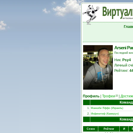
Глав
Arseni Pan
Последний ви
Ник:
Psy4
Личный сч
Рейтинг:
4
Профиль
|
Трофеи
|
Достиж
22
Коман
1.
Маккаби Яффо (Израиль)
2.
Инфинитиф (Камерун)
Коман
Сезон
Рейтинг
И