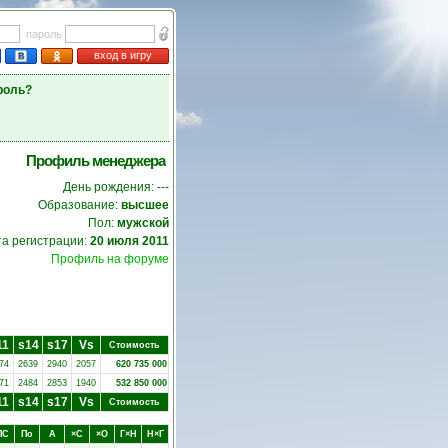
пароль
вход в игру
роль?
Профиль менеджера
День рождения: ---
Образование:
высшее
Пол:
мужской
та регистрации:
20 июля 2011
Профиль на форуме
11
s14
s17
Vs
Стоимость
74
2639
2940
2057
620 735 000
71
2484
2853
1940
532 850 000
11
s14
s17
Vs
Стоимость
ПC
Пo
А
×C
×O
Г×Н
Н×Г