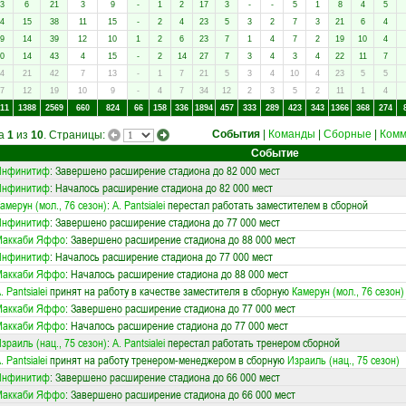
3
6
21
3
9
-
1
2
17
3
-
-
5
1
8
4
5
4
15
38
11
15
-
2
4
23
5
3
2
7
3
21
6
4
9
14
39
12
10
1
2
6
23
7
1
4
7
2
19
10
4
0
14
43
4
15
-
2
14
27
7
3
4
3
4
22
11
7
4
21
42
7
13
-
1
7
21
5
3
4
10
4
23
5
5
7
12
19
10
9
-
4
7
34
12
2
3
5
2
11
1
4
11
1388
2569
660
824
66
158
336
1894
457
333
289
423
343
1366
368
274
События
|
Команды
|
Сборные
|
Комм
ца
1
из
10
. Страницы:
Событие
Инфинитиф
: Завершено расширение стадиона до 82 000 мест
Инфинитиф
: Началось расширение стадиона до 82 000 мест
амерун (мол., 76 сезон)
:
A. Pantsialei
перестал работать заместителем в сборной
Инфинитиф
: Завершено расширение стадиона до 77 000 мест
Маккаби Яффо
: Завершено расширение стадиона до 88 000 мест
Инфинитиф
: Началось расширение стадиона до 77 000 мест
Маккаби Яффо
: Началось расширение стадиона до 88 000 мест
. Pantsialei
принят на работу в качестве заместителя в сборную
Камерун (мол., 76 сезон)
Маккаби Яффо
: Завершено расширение стадиона до 77 000 мест
Маккаби Яффо
: Началось расширение стадиона до 77 000 мест
зраиль (нац., 75 сезон)
:
A. Pantsialei
перестал работать тренером сборной
. Pantsialei
принят на работу тренером-менеджером в сборную
Израиль (нац., 75 сезон)
Инфинитиф
: Завершено расширение стадиона до 66 000 мест
Маккаби Яффо
: Завершено расширение стадиона до 66 000 мест