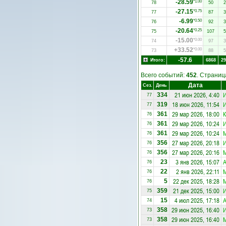
-28.59
*1.00
78
50
2
-27.15
*0.75
77
87
3
-6.99
*0.50
76
92
3
-20.64
*0.25
75
107
5
-15.00
*0.00
74
97
3
+33.52
*0.00
73
88
5
-57.6
Итого:
6868
29
Всего событий:
452
. Страни
Дата
Сез.
День
21 июн 2026, 4:40
334
77
18 июн 2026, 11:54
319
77
29 мар 2026, 18:00
К
361
76
29 мар 2026, 10:24
361
76
29 мар 2026, 10:24
361
76
27 мар 2026, 20:18
356
76
27 мар 2026, 20:16
356
76
3 янв 2026, 15:07
A
23
76
2 янв 2026, 22:11
22
76
22 дек 2025, 18:28
5
76
21 дек 2025, 15:00
И
359
75
4 июл 2025, 17:18
A
15
74
29 июн 2025, 16:40
358
73
29 июн 2025, 16:40
358
73