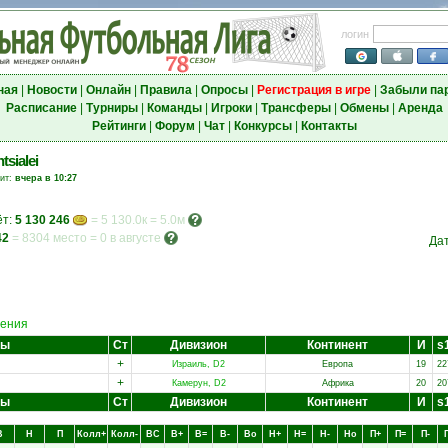
логин
ная
|
Новости
|
Онлайн
|
Правила
|
Опросы
|
Регистрация в игре
|
Забыли па
Расписание
|
Турниры
|
Команды
|
Игроки
|
Трансферы
|
Обмены
|
Аренда
Рейтинги
|
Форум
|
Чат
|
Конкурсы
|
Контакты
tsialei
зит:
вчера в 10:27
ёт:
5 130 246
= 5 130.0к = 5.0м
42
=
8304 место
=
0 в августе
Да
ения
ды
Ст
Дивизион
Континент
И
s
+
Израиль, D2
Европа
19
22
+
Камерун, D2
Африка
20
20
ды
Ст
Дивизион
Континент
И
s
В
Н
П
Колл+
Колл-
ВC
В+
В=
В-
Вo
Н+
Н=
Н-
Нo
П+
П=
П-