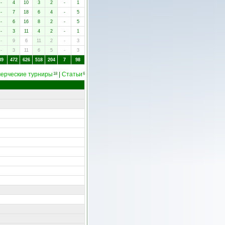
-
4
10
3
2
-
1
-
7
18
6
4
-
5
-
6
16
8
2
-
5
-
3
11
4
2
-
1
-
9
6
11
2
-
3
-
3
11
6
5
-
3
89
472
626
518
204
7
98
ерческие турниры
|
Статьи
18
6