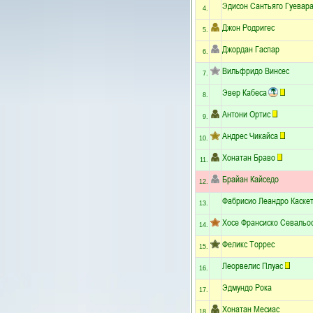
Эдисон Сантьяго Гуевар
4.
Джон Родригес
5.
Джордан Гаспар
6.
Вильфридо Винсес
7.
Эвер Кабеса
8.
Антони Ортис
9.
Андрес Чикайса
10.
Хонатан Браво
11.
Брайан Кайседо
12.
Фабрисио Леандро Каске
13.
Хосе Франсиско Севальо
14.
Феликс Торрес
15.
Леорвелис Плуас
16.
Эдмундо Рока
17.
Хонатан Месиас
18.