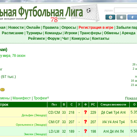
логин
ная
|
Новости
|
Онлайн
|
Правила
|
Опросы
|
Регистрация в игре
|
Забыли па
Расписание
|
Турниры
|
Команды
|
Игроки
|
Трансферы
|
Обмены
|
Аренда
Рейтинги
|
Форум
|
Чат
|
Конкурсы
|
Контакты
ная)
у мира, 78 сезон
26 
er
2 а
" (97 тыс.)
з
16 а
23 а
амены
|
Манифест
|
Трофеи
6
Показ
грок
Поз
В
С
У
Ф
РС
Спецвозможности
О
CD
/
CM
33
218
-
229
Д4
См4
Тр4
Ат4
5.3
Дельфин (Эквадор)
CM
/
CF
33
207
-
207
И4
У4
Ат4
Тр4
5.4
Орельяненсе (Эквадор)
LD
/
LM
32
189
-
198
Ат4
Д4
И4
Л4
5.5
Эмелек (Эквадор)