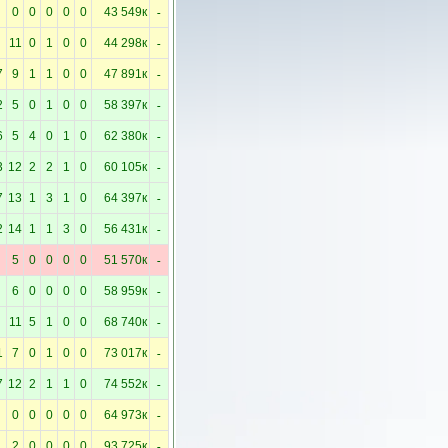
-
0
0
0
0
0
43 549к
-
11
0
1
0
0
44 298к
-
7
9
1
1
0
0
47 891к
-
2
5
0
1
0
0
58 397к
-
6
5
4
0
1
0
62 380к
-
3
12
2
2
1
0
60 105к
-
7
13
1
3
1
0
64 397к
-
2
14
1
1
3
0
56 431к
-
5
0
0
0
0
51 570к
-
6
0
0
0
0
58 959к
-
11
5
1
0
0
68 740к
-
1
7
0
1
0
0
73 017к
-
7
12
2
1
1
0
74 552к
-
0
0
0
0
0
64 973к
-
2
0
0
0
0
93 725к