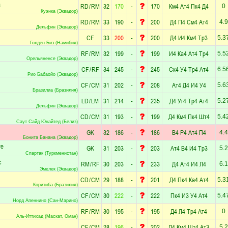
а
RD
/
RM
32
170
-
170
Км4
Ат4
Пк4
Д4
0
Куэнка (Эквадор)
RD
/
RM
33
190
-
200
Д4
П4
См4
Ат4
4.9
Дельфин (Эквадор)
CF
33
200
-
200
Д4
И4
Км4
Тр3
5.3
Голден Биз (Намибия)
RF
/
RM
32
199
-
199
И4
Ка4
Ат4
Тр4
5.5
Орельяненсе (Эквадор)
CF
/
RF
34
245
-
245
Ск4
У4
Тр4
Ат4
6.5
Рио Бабаойо (Эквадор)
CF
/
CM
31
202
-
208
Ат4
Д4
И4
У4
5.6
Бразилиа (Бразилия)
LD
/
LM
31
214
-
235
Д4
Уг4
Тр4
Ат4
5.2
Дельфин (Эквадор)
CD
/
CM
31
193
-
199
Д4
Км4
Пк4
Шт4
5.4
Саут Сайд Юнайтед (Белиз)
GK
32
186
-
186
В4
Р4
Ат4
П4
4.4
Бонита Банана (Эквадор)
те
GK
31
203
-
203
Ат4
В4
И4
Тр3
5.2
Спартак (Туркменистан)
с
RM
/
RF
30
203
-
233
Д4
Ат4
И4
Л4
6.1
Эмелек (Эквадор)
CD
/
CM
29
188
-
201
Д4
Пк4
Ка4
Ат4
5.3
Коритиба (Бразилия)
CF
/
CM
30
222
-
222
Пк4
И3
У4
Ат4
5.4
Норд Апеннино (Сан-Марино)
RF
/
RM
30
195
-
195
Д4
Л4
Тр4
Ат4
0
Аль-Иттихад (Маскат, Оман)
CF
/
CM
28
196
-
202
Д4
Км4
Шт4
Ат3
5.2