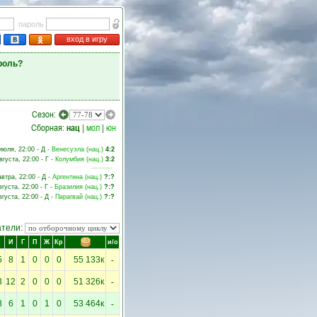
пароль
вход в игру
роль?
Сезон:
Сборная:
нац
|
мол
|
юн
июля, 22:00 - Д -
Венесуэла (нац.)
4:2
вгуста, 22:00 - Г -
Колумбия (нац.)
3:2
автра, 22:00 - Д -
Аргентина (нац.)
?:?
вгуста, 22:00 - Г -
Бразилия (нац.)
?:?
вгуста, 22:00 - Д -
Парагвай (нац.)
?:?
атели:
И
Г
П
Ж
Кр
и/о
-
5
8
1
0
0
0
55 133к
-
3
12
2
0
0
0
51 326к
-
8
6
1
0
1
0
53 464к