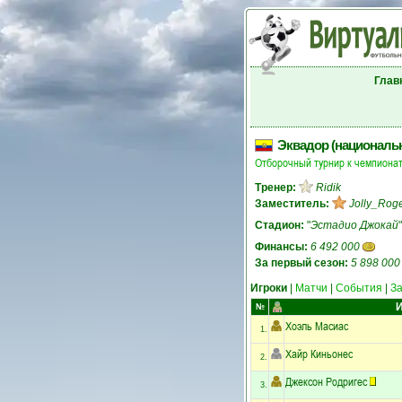
Глав
Эквадор (националь
Отборочный турнир к чемпионат
Тренер:
Ridik
Заместитель:
Jolly_Rog
Стадион:
"
Эстадио Джокай
Финансы:
6 492 000
За первый сезон:
5 898 000
Игроки
|
Матчи
|
События
|
З
И
№
Хоэль Масиас
1.
Хайр Киньонес
2.
Джексон Родригес
3.