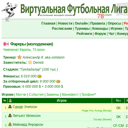
Главная
|
Новости
|
Онлайн
|
Правила
|
Опросы
|
Ре
Расписание
|
Турниры
|
Команды
|
Игроки
|
Т
Рейтинги
|
Форум
|
Чат
|
Конку
Фареры (молодежная)
Чемпионат Европы, 73 сезон
Тренер:
Александр К.
aka
volstann
Заместитель:
Deneb
Стадион:
"
Гундадалур
" (100 тыс.)
Финансы:
6 010 000
За отборочный цикл:
9 000 000
Призовые:
6 000 000
$
+
3 000 000
$
Игроки
|
Матчи
|
События
|
Замены
|
Манифест
|
Трофеи
9
Игрок
№
Поз
Сурдур Эгилссон
GK
2
1.
Нади Аль-Асвад (Катар)
Лиггьяст Хёгинссон
GK
2
2.
Таскер (Кения)
Мейнхард Янусарсон
CF
/
CM
2
3.