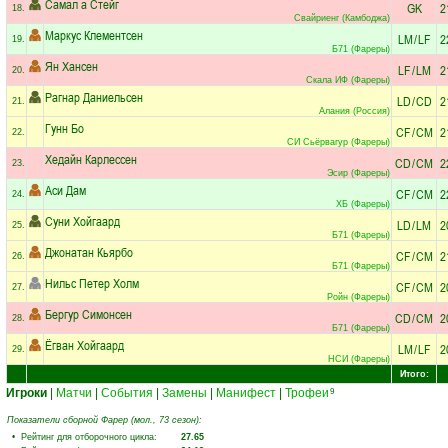
Самал а Стейг
GK
2
18.
Свайриенг (Камбоджа)
Маркус Клементсен
LM
/
LF
2
19.
Б71 (Фареры)
Ян Хансен
LF
/
LM
2
20.
Скала ИФ (Фареры)
Рагнар Даниельсен
LD
/
CD
2
21.
Алания (Россия)
Гунн Бо
CF
/
CM
2
22.
СИ Сьёрвагур (Фареры)
Хедайн Карлессен
CD
/
CM
2
23.
Эсир (Фареры)
Аси Дам
CF
/
CM
2
24.
ХБ (Фареры)
Суни Хойгаард
LD
/
LM
2
25.
Б71 (Фареры)
Джонатан Кьярбо
CF
/
CM
2
26.
Б71 (Фареры)
Нильс Петер Холм
CF
/
CM
2
27.
Ройн (Фареры)
Бергур Симонсен
CD
/
CM
2
28.
Б71 (Фареры)
Ёгван Хойгаард
LM
/
LF
2
29.
НСИ (Фареры)
Итого:
Игроки
|
Матчи
|
События
|
Замены
|
Манифест
|
Трофеи
9
Показатели сборной Фарер (мол., 73 сезон):
• Рейтинг для отборочного цикла:
27.65