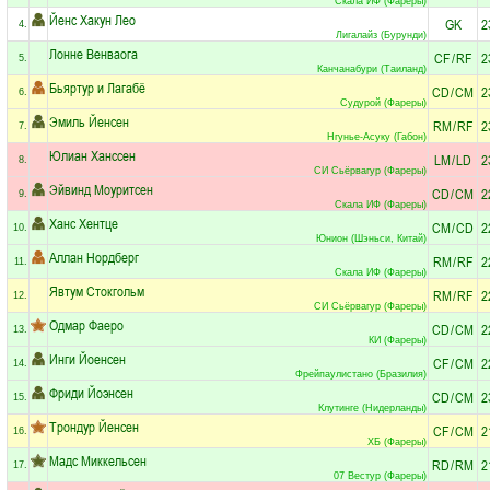
Скала ИФ (Фареры)
Йенс Хакун Лео
GK
2
4.
Лигалайз (Бурунди)
Лонне Венваога
CF
/
RF
2
5.
Канчанабури (Таиланд)
Бьяртур и Лагабё
CD
/
CM
2
6.
Судурой (Фареры)
Эмиль Йенсен
RM
/
RF
2
7.
Нгунье-Асуку (Габон)
Юлиан Ханссен
LM
/
LD
2
8.
СИ Сьёрвагур (Фареры)
Эйвинд Моуритсен
CD
/
CM
2
9.
Скала ИФ (Фареры)
Ханс Хентце
CM
/
CD
2
10.
Юнион (Шэньси, Китай)
Аллан Нордберг
RM
/
RF
2
11.
Скала ИФ (Фареры)
Явтум Стокгольм
RM
/
RF
2
12.
СИ Сьёрвагур (Фареры)
Одмар Фаеро
CD
/
CM
2
13.
КИ (Фареры)
Инги Йоенсен
CF
/
CM
2
14.
Фрейпаулистано (Бразилия)
Фриди Йоэнсен
CD
/
CM
2
15.
Клутинге (Нидерланды)
Трондур Йенсен
CF
/
CM
2
16.
ХБ (Фареры)
Мадс Миккельсен
RD
/
RM
2
17.
07 Вестур (Фареры)