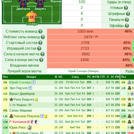
Пауэлл
Мариам
Удары (в створ)
CD
CD
1(0)
Угловые
2
Джаберов
Бидунга
Штрафные
6
GK
Пенальти
0
Сосюра
Офсайды
0
Стоимость команд
1003 млн.
46%
Рейтинг силы команд
2979
+125
Стартовый состав
2709
45%
Игравший состав
2733
45%
Сила в начале матча
3682
46%
Сила в конце матча
2408
44%
Владение мячом
46%
Лучший игрок матча
Худш
Юрий Сосюра
(Линаре)
Поз
Линаре
В
НC
Спец
РC
Ф
У/В
Г/П
О
ЗС
РФ
Поз
Юрий Сосюра
М
29
183
Р4
В4
Ат4
Тр4
255
-
2
-
5.8
78
201
GK
GK
Эрл Пауэлл
М
31
189
Км4
Пк4
Ат4
Тр4
307
2
-
-
4.7
59
184
LB
LB
Вахыт Джаберов
34
184
Км4
Ат4
Тр4
Л4
343
1
-
-
4.8
64
220
↳
CD
М
Риан Бидунга
32
180
Км4
Пк4
Ат4
Тр4
325
1
-
-
4.6
79
257
CD
CD
К
↳
Нг Жиджан
, 65
33
185
Км4
Пк4
Ат4
Тр4
310
-
-
-
4.7
88
274
CD
Салах Мариам
Уол
33
186
Км4
Пк4
Ат4
Тр4
364
1
-
-
4.7
63
232
RB
RB
Гонсало Рекуена
Л
28
140
Км4
Пк4
Ат2
290
1
-
-
4.3
53
164
LM
LW
Р. Колпаков
Л
32
191
Км4
Д4
Ат4
Тр4
397
-
-
-
4.2
54
225
CM
FR
Юрек Риос
28
148
Км4
Пк4
303
-
-
-
4.7
72
220
↳
CM
Мар
↳
Ретабиле Секото
, 65
29
172
Км4
Д4
Ат4
Л4
306
-
1/0
-
4.7
84
258
RM