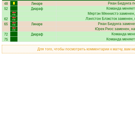
48
Линаре
Риан Бидунга
п
52
Диараф
Команда меняет
Мяртэн Мяннистэ
заменен,
62
Лэнгстон Блэксток
заменен, 
65
Линаре
Риан Бидунга
замене
Юрек Риос
заменен, н
72
Диараф
Команда меня
75
Команда меняет
Для того, чтобы посмотреть комментарии к матчу, вам 