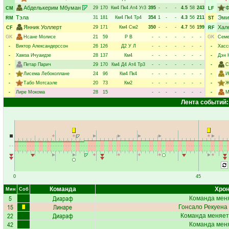
Абделькерим Мбуман
Ф
29
170
Км4
Пк4
Ат4
Уг3
395
-
-
-
4.5
58
243
CM
LF
Тэла
Эми
31
181
Км4
Пк4
Тр4
354
1
-
-
4.3
56
211
RM
ST
Янник Уоллерт
Хал
29
171
Км4
См2
350
-
-
-
4.7
56
199
CF
RF
GK
Нсане Молисе
21
59
Р
В
-
-
-
-
-
-
-
GK
Семе
-
Виктор Александерссон
26
126
Д2
У
Л
-
-
-
-
-
-
-
-
Хасс
-
Хамза Ичуаидзе
28
137
Км4
-
-
-
-
-
-
-
-
Дэн 
-
Петар Парич
29
170
Км4
Д4
Ат4
Тр3
-
-
-
-
-
-
-
-
С
-
Лисема Лебоколлане
24
96
Км4
Пк4
-
-
-
-
-
-
-
-
И
-
Табо Мотсаэле
20
73
Км2
-
-
-
-
-
-
-
-
Ж
-
Лире Мокома
28
15
-
-
-
-
-
-
-
-
М
Лента событий:
0
45
Команда
Хрон
Мин
Соб
5
Диараф
Команда меня
15
Линаре
Гонсало Рекуена
22
Диараф
Команда меняет
42
Команда меня