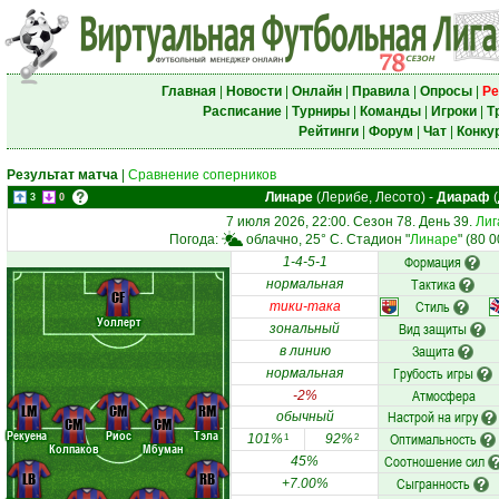
Главная
|
Новости
|
Онлайн
|
Правила
|
Опросы
|
Ре
Расписание
|
Турниры
|
Команды
|
Игроки
|
Т
Рейтинги
|
Форум
|
Чат
|
Конку
Результат матча
|
Сравнение соперников
Линаре
(Лерибе, Лесото)
-
Диараф
(
3
0
7 июля 2026, 22:00. Сезон 78. День 39.
Лиг
Погода:
облачно, 25° C. Стадион "
Линаре
" (80 
Формация
1-4-5-1
Тактика
нормальная
CF
Стиль
тики-така
Уоллерт
Вид защиты
зональный
Защита
в линию
Грубость игры
нормальная
Атмосфера
-2%
LM
CM
RM
Настрой на игру
обычный
CM
CM
Рекуена
Риос
Тэла
Оптимальность
101%
92%
1
2
Колпаков
Мбуман
Соотношение сил
45%
LB
RB
Сыгранность
+7.00%