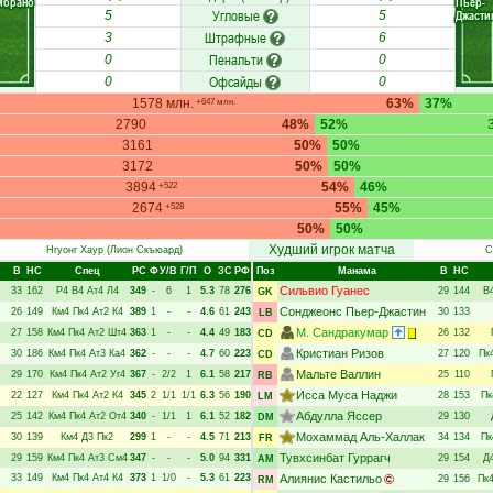
мбрано
Пьер-
Угловые
Джасти
5
5
Штрафные
3
6
Пенальти
0
0
Офсайды
0
0
1578 млн.
63%
37%
+647 млн.
2790
48%
52%
3161
50%
50%
3172
50%
50%
3894
54%
46%
+522
2674
55%
45%
+528
50%
50%
Худший игрок матча
Нгуонг Хаур
(Лион Скъюард)
С
В
НC
Спец
РC
Ф
У/В
Г/П
О
ЗС
РФ
Поз
Манама
В
НC
Сильвио Гуанес
33
162
Р4
В4
Ат4
Л4
349
-
6
1
5.3
78
276
29
144
В
GK
Сонджеонс Пьер-Джастин
26
149
Км4
Пк4
Ат2
К4
389
1
-
-
4.6
61
243
30
133
LB
М. Сандракумар
27
158
Км4
Пк4
Ат2
Шт4
363
1
-
-
4.4
49
183
26
132
CD
Кристиан Ризов
30
186
Км4
Пк4
Ат3
Ка4
362
-
-
-
4.7
60
223
27
120
Пк
CD
Мальте Валлин
29
170
Км4
Пк4
Ат2
Уг4
367
-
2/2
1
6.1
58
217
25
110
RB
Исса Муса Наджи
22
127
Км4
Пк4
Ат2
К4
345
2
1/1
1/1
6.3
56
190
28
153
Пк
LM
Абдулла Яссер
25
142
Км4
Пк4
Ат2
От4
340
-
1/1
1
6.1
52
182
29
130
DM
Мохаммад Аль-Халлак
30
139
Км4
Д3
Пк2
299
1
-
-
4.5
71
213
34
134
Пк
FR
Тувхсинбат Гуррагч
29
159
Км4
Пк4
Ат3
См4
347
-
-
-
5.0
94
331
29
154
Д
AM
33
149
Км4
Пк4
Ат4
К4
373
1
1/0
-
5.3
61
223
Алиянис Кастильо
29
156
Пк
RM