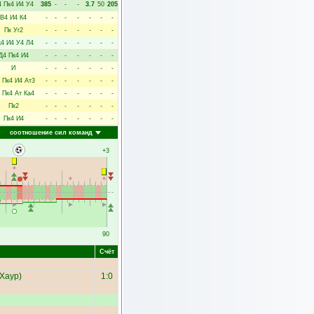
4
Пк4
И4
У4
385
-
-
-
3.7
50
205
В4
И4
К4
-
-
-
-
-
-
-
Пк
Уг2
-
-
-
-
-
-
-
к4
И4
У4
Л4
-
-
-
-
-
-
-
Д4
Пк4
И4
-
-
-
-
-
-
-
И
-
-
-
-
-
-
-
Пк4
И4
Ат3
-
-
-
-
-
-
-
Пк4
Ат
Ка4
-
-
-
-
-
-
-
Пк2
-
-
-
-
-
-
-
Пк4
И4
-
-
-
-
-
-
-
соотношение сил команд
+3
90
Счёт
 Хаур
)
1:0