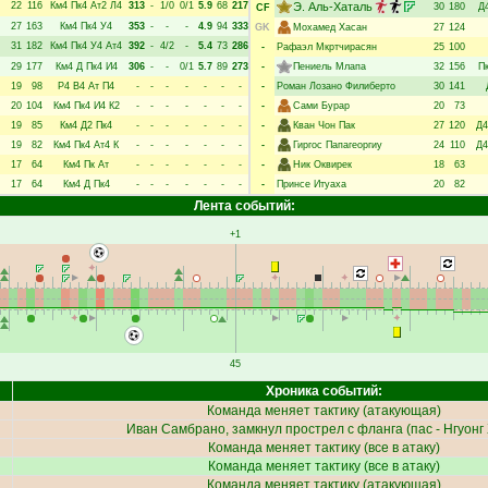
22
116
Км4
Пк4
Ат2
Л4
313
-
1/0
0/1
5.9
68
217
Э. Аль-Хаталь
30
180
Д
CF
27
163
Км4
Пк4
У4
353
-
-
-
4.9
94
333
GK
Мохамед Хасан
27
124
31
182
Км4
Пк4
У4
Ат4
392
-
4/2
-
5.4
73
286
-
Рафаэл Мкртчирасян
25
100
29
177
Км4
Д
Пк4
И4
306
-
-
0/1
5.7
89
273
-
Пениель Млапа
32
156
П
19
98
Р4
В4
Ат
П4
-
-
-
-
-
-
-
-
Роман Лозано Филиберто
30
141
20
104
Км4
Пк4
И4
К2
-
-
-
-
-
-
-
-
Сами Бурар
20
73
19
85
Км4
Д2
Пк4
-
-
-
-
-
-
-
-
Кван Чон Пак
27
120
Д4
19
82
Км4
Пк4
Ат4
К
-
-
-
-
-
-
-
-
Гиргос Папагеоргиу
24
110
Д4
17
64
Км4
Пк
Ат
-
-
-
-
-
-
-
-
Ник Оквирек
18
63
17
64
Км4
Д
Пк4
-
-
-
-
-
-
-
-
Принсе Итуаха
20
82
Лента событий:
+1
45
Хроника событий:
Команда меняет тактику (атакующая)
Иван Самбрано
, замкнул прострел с фланга (пас -
Нгуонг
Команда меняет тактику (все в атаку)
Команда меняет тактику (все в атаку)
Команда меняет тактику (атакующая)