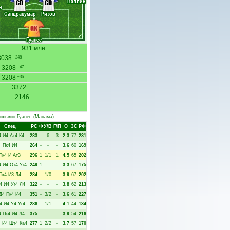
Валлин
CD
CD
н
Сандракумар
Ризов
GK
Гуанес
931 млн.
3038
+248
3208
+47
3208
+36
3372
2146
ильвио Гуанес
(Манама)
Спец
РC
Ф
У/В
Г/П
О
ЗС
РФ
4
И4
Ат4
К4
283
-
6
3
2.3
77
231
Пк4
И4
264
-
-
-
3.6
60
169
Пк4
И
Ат3
296
1
1/1
1
4.5
65
202
4
И4
От4
Уг4
249
1
-
-
3.3
67
175
Пк4
И3
Л4
284
-
1/0
-
3.9
67
202
4
И4
Уг4
Л4
322
-
-
-
3.8
62
213
Д4
Пк4
И4
351
-
3/2
-
3.6
61
227
4
И4
У4
Уг4
286
-
1/1
-
4.1
44
134
4
Пк4
И4
Л4
375
-
-
-
3.9
54
216
4
И4
Шт4
Ка4
277
1
2/2
-
3.7
57
170