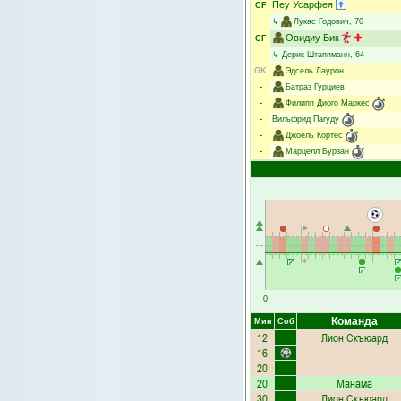
Пеу Усарфея
CF
↳
Лукас Годович
, 70
Овидиу Бик
CF
↳
Дерик Штаппманн
, 64
GK
Эдсель Лаурон
-
Батраз Гурциев
-
Филипп Диого Маркес
-
Вильфрид Пагуду
-
Джоель Кортес
-
Марцелл Бурзан
0
Команда
Мин
Соб
12
Лион Скъюард
16
20
20
Манама
30
Лион Скъюард