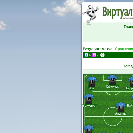
Глав
Результат матча
|
Сравнение
4
0
Погод
ST
LF
Ефимчук
Чон
Берр
LW
Устендорп
Вай
FR
Ясукава
LB