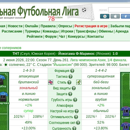
логин
ная
|
Новости
|
Онлайн
|
Правила
|
Опросы
|
Регистрация в игре
|
Забыли па
Расписание
|
Турниры
|
Команды
|
Игроки
|
Трансферы
|
Обмены
|
Аренда
Рейтинги
|
Форум
|
Чат
|
Конкурсы
|
Контакты
 соперников
ТНТ
(Сеул, Южная Корея)
-
Йокогама Ф-Маринос
(Япония)
1:0
2 июня 2026, 22:00. Сезон 77. День 261.
Лига чемпионов Азии, 1/4 финала
.
а:
солнечно, 22° C. Стадион "
Йышансин
" (98 000). Зрителей: 98 000. Билет
Формация
1-4-3-3
1-4-4-2
Тактика
атакующая
суперзащитная
RF
Стиль
британский
бей-беги
абха
Вид защиты
зональный
зональный
Защита
в линию
в линию
RW
Грубость игры
нормальная
грубая
нштейн
Атмосфера
+1%
+2%
Настрой на игру
LM
супер
обычный
Оптимальность
101%
108%
101%
101%
1
2
1
2
Куаме
Соотношение сил
49%
51%
LB
Сыгранность
+13.00%
+13.80%