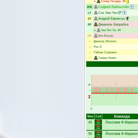
↳
Семир Гвоздяр
, 60
СиДжей Вайнштейн
RW
Сок Хва Чон
LF
Андрей Ефимчук
ST
Джамаль Беррабха
RF
↳
Чан Янг Ха
, 60
GK
Бен Боуэрс
-
Даниэль Матенго
-
Рон О
-
Тайлан Суркович
-
Тамаш Немет
0
Команда
Мин
Соб
45
Йокогама Ф-Марино
50
Йокогама Ф-Марино