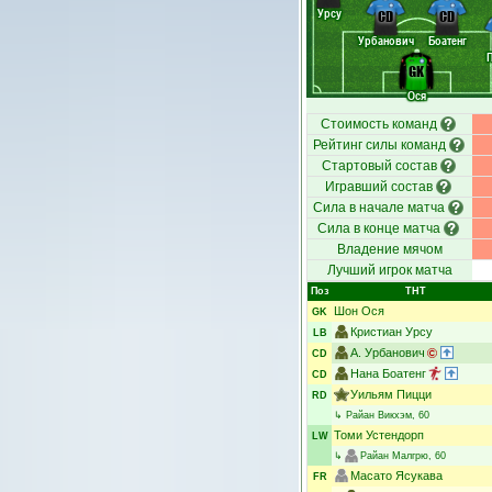
Урсу
CD
CD
Урбанович
Боатенг
GK
Ося
Стоимость команд
Рейтинг силы команд
Стартовый состав
Игравший состав
Сила в начале матча
Сила в конце матча
Владение мячом
Лучший игрок матча
Поз
ТНТ
Шон Ося
GK
Кристиан Урсу
LB
А. Урбанович
CD
Нана Боатенг
CD
Уильям Пицци
RD
↳
Райан Викхэм
, 60
Томи Устендорп
LW
↳
Райан Малгрю
, 60
Масато Ясукава
FR