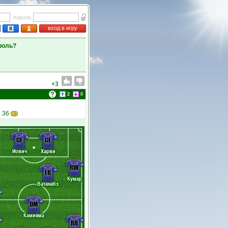
пароль
вход в игру
роль?
+3
2
0
: 36
CF
CF
Йович
Харви
RW
FR
Кумар
Ватанабэ
DM
Камияма
RB