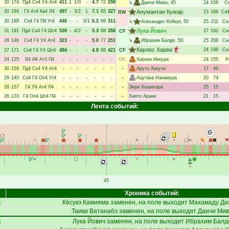
30
174
Пд4
Ск4
У4
Ат4
411
1
1/0
-
4.7
72
298
↳
Даичи Мива
, 45
24
156
С
30
184
Г4
Ат4
Ка4
Л4
497
-
3/2
1
7.1
65
327
Анумантан Кумар
23
186
Ск
RW
30
189
Ск4
Г4
П4
Уг4
446
-
-
0/1
6.2
68
311
↳
Алехандро Хоберг
, 50
25
211
Ск
Лука Йович
31
191
Пд4
Ск4
Г4
Шт4
530
-
4/2
-
5.3
68
358
27
192
Ск
CF
28
146
Ск4
Г4
У4
Ат4
323
-
-
-
5.0
77
251
↳
Ибрахим Балде
, 50
25
208
Ск
Карлос Харви
24
198
Ск
27
171
Ск4
Г4
У4
Шт4
484
-
-
-
4.8
86
421
CF
24
125
В4
И4
Ат3
П4
-
-
-
-
-
-
-
GK
Хироки Иикура
24
155
Р
30
159
Пд4
Ск4
У4
Ат4
-
-
-
-
-
-
-
-
Аруто Хигучи
17
49
29
140
Ск4
Г4
Оп4
Уг4
-
-
-
-
-
-
-
-
Ацутака Накамура
20
74
28
157
Г4
У4
Ат4
Л4
-
-
-
-
-
-
-
-
Энри Хошихара
25
15
26
133
Г4
Оп4
Шт4
П4
-
-
-
-
-
-
-
-
Хаято Араки
21
15
Лента событий:
45
Хроника событий:
с
Кёсукэ Камияма
заменен, на поле выходит
Махамаду Ди
Таики Ватанабэ
заменен, на поле выходит
Даичи Ми
с
Лука Йович
заменен, на поле выходит
Ибрахим Балд