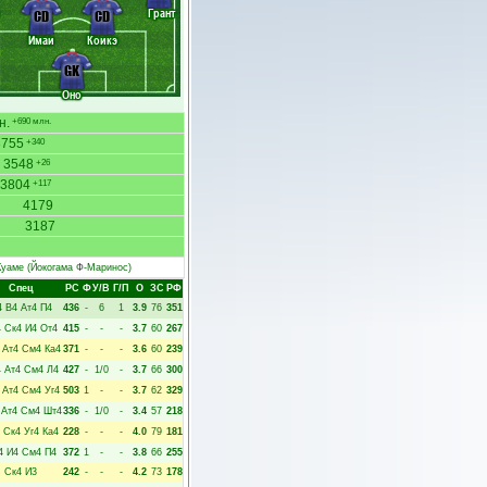
Грант
CD
CD
Имаи
Коикэ
GK
Оно
н.
+690 млн.
3755
+340
3548
+26
3804
+117
4179
3187
Куаме
(Йокогама Ф-Маринос)
Спец
РC
Ф
У/В
Г/П
О
ЗС
РФ
4
В4
Ат4
П4
436
-
6
1
3.9
76
351
4
Ск4
И4
От4
415
-
-
-
3.7
60
267
Ат4
См4
Ка4
371
-
-
-
3.6
60
239
4
Ат4
См4
Л4
427
-
1/0
-
3.7
66
300
Ат4
См4
Уг4
503
1
-
-
3.7
62
329
Ат4
См4
Шт4
336
-
1/0
-
3.4
57
218
Ск4
Уг4
Ка4
228
-
-
-
4.0
79
181
4
И4
См4
П4
372
1
-
-
3.8
66
255
Ск4
И3
242
-
-
-
4.2
73
178