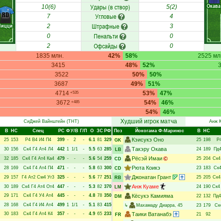
Окава
Удары (в створ)
10(6)
5(2)
RD
Угловые
7
4
Пицци
Штрафные
2
3
Пенальти
0
0
Офсайды
2
0
1835 млн.
42%
58%
2525 мл
3415
48%
52%
3522
50%
50%
3687
49%
51%
4714
53%
47%
+535
3672
54%
46%
+485
54%
46%
Худший игрок матча
СиДжей Вайнштейн
(ТНТ)
Анж 
В
НC
Спец
РC
Ф
У/В
Г/П
О
ЗС
РФ
Поз
Йокогама Ф-Маринос
В
НC
Кэисукэ Оно
25
153
Р4
В4
И4
П4
399
-
2
-
6.1
81
329
25
198
Р
GK
Такэру Окава
30
156
Ск4
Г4
Ат4
Л4
442
1
1/1
-
5.5
63
285
24
189
Пд
LB
Рёсэй Имаи
32
185
Ск4
Г4
Ат4
Ка4
479
-
-
-
5.6
54
259
25
204
Ск4
CD
Рюта Коикэ
28
169
Ск4
Г4
Ат4
П4
471
-
-
-
5.8
63
300
23
183
Ск
CD
Джонатан Грант
29
157
Г4
Ат2
См4
Уг3
325
-
-
-
5.6
77
251
25
205
Ск4
RB
Анж Куаме
30
189
Ск4
Г4
Ат4
От4
447
-
-
-
5.3
82
370
24
190
Ск4
LM
29
171
Ск4
Г4
У4
Ат4
445
-
-
-
4.8
78
350
Кёсукэ Камияма
22
132
Пд4
DM
28
168
Ск4
Г4
И4
Ат4
499
1
1/1
-
5.1
83
415
↳
Махамаду Диарра
, 45
23
179
Ск
30
183
Ск4
Г4
Ат4
К4
357
-
-
-
4.9
65
233
Таики Ватанабэ
21
92
FR