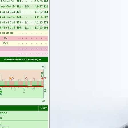
к4
Г4
И4
Л4
323
-
-
-
3.9
60
202
4
Ат4
См4
Л4
391
-
1/0
-
4.0
77
311
4
И4
У4
См4
431
-
-
-
4.1
82
354
4
У4
Шт4
П4
370
-
-
-
4.2
86
327
4
И4
У4
См4
439
-
1/1
-
4.1
85
373
4
И4
У4
См4
460
-
1/1
-
3.7
65
298
4
В4
И4
П4
-
-
-
-
-
-
-
Ск
-
-
-
-
-
-
-
Ск3
-
-
-
-
-
-
-
-
-
-
-
-
-
-
-
-
-
-
-
-
-
соотношение сил команд
+4
90
Счёт
арра
ва
е