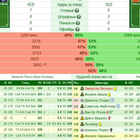
Мефам
Авил
Удары (в створ)
6(3)
3(2)
Угловые
7
5
Штрафные
6
3
Пенальти
0
0
Офсайды
0
0
1263 млн.
40%
60%
1889 млн
3276
47%
53%
3
3591
47%
53%
4
3733
48%
52%
3637
45%
55%
4
2692
50%
50%
+37
52%
48%
Худший игрок матча
Эзекиэль Понсе
(Бока Хуниорс)
Эм
В
НC
Спец
РC
Ф
У/В
Г/П
О
ЗС
РФ
Поз
Энвигадо
В
НC
Эмерсон Лескано
29
222
Р4
В4
Ат4
П4
399
-
2
-
5.9
81
310
29
201
Р
GK
Фелипе Авила
29
199
Ск4
Г4
Ат4
Шт4
455
1
2/2
-
5.2
49
216
29
197
Д4
LB
Даниэль Опаре
28
170
Г4
И4
Ат4
Уг4
312
-
-
-
5.6
50
145
29
193
Д
CD
Самуэль Файхтнер
27
174
Ск4
Г4
Ат4
Ка4
386
-
-
-
5.4
55
200
29
193
Д4
CD
Ван Ку Нгуен
26
160
Г4
Ат4
См4
Л4
331
1
-
-
4.8
72
248
29
195
Д4
RB
Диего Морено
20
72
Г
187
-
-
-
5.0
75
141
29
207
Д
LM
26
170
Ск4
Г4
Ат4
Шт2
381
-
1/0
0/1
6.1
61
228
Лусиану
29
211
Км
CM
26
161
Г3
У4
Шт4
Уг4
239
-
-
-
4.4
72
177
Алексис Перес
30
206
Д4
CM
28
179
Ск4
Г4
Ат3
П4
388
1
-
-
4.8
82
316
Фелипе Харамильо
26
168
Д4
CM