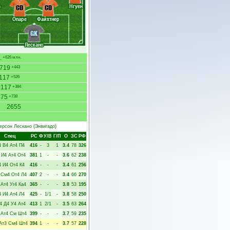
а
Нгуен
CD
CD
Опаре
Файхтнер
GK
Лескано
.
+626 млн.
719
+443
117
+526
4117
+384
375
+738
2655
ерсон Лескано
(Энвигадо)
Спец
РC
Ф
У/В
Г/П
О
ЗС
РФ
4
В4
Ат4
П4
416
-
3
1
3.4
78
326
И4
Ат4
От4
381
1
-
-
3.6
62
238
4
И4
От4
К4
416
-
-
-
3.4
61
256
См4
От4
Л4
407
2
-
-
3.4
66
270
Ат4
Уг4
Ка4
365
-
-
-
3.8
53
195
4
И4
Ат4
Л4
425
-
1/1
-
3.8
58
250
4
Д4
У4
Ат4
413
1
2/1
-
3.5
63
264
Ат4
См
Шт4
399
-
-
-
3.7
59
235
Ат3
См4
Шт4
394
1
-
-
3.7
57
228