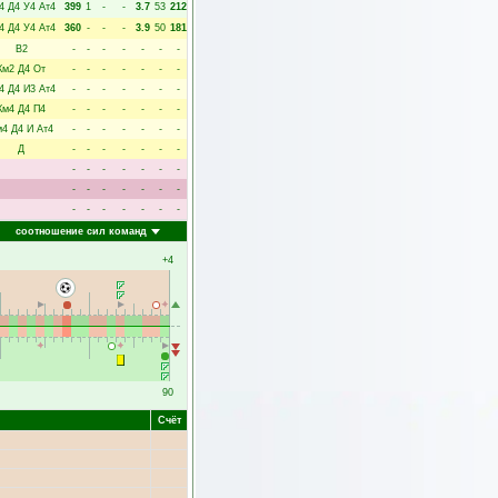
4
Д4
У4
Ат4
399
1
-
-
3.7
53
212
4
Д4
У4
Ат4
360
-
-
-
3.9
50
181
В2
-
-
-
-
-
-
-
Км2
Д4
От
-
-
-
-
-
-
-
4
Д4
И3
Ат4
-
-
-
-
-
-
-
Км4
Д4
П4
-
-
-
-
-
-
-
м4
Д4
И
Ат4
-
-
-
-
-
-
-
Д
-
-
-
-
-
-
-
-
-
-
-
-
-
-
-
-
-
-
-
-
-
-
-
-
-
-
-
-
соотношение сил команд
+4
90
Счёт