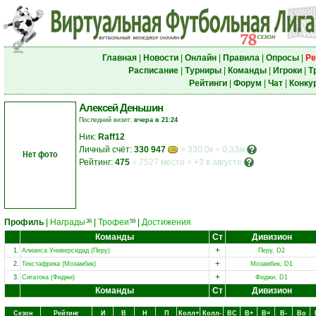
Главная
|
Новости
|
Онлайн
|
Правила
|
Опросы
|
Ре
Расписание
|
Турниры
|
Команды
|
Игроки
|
Т
Рейтинги
|
Форум
|
Чат
|
Конку
Алексей Деньшин
Последний визит:
вчера в 21:24
Ник:
Raff12
Личный счёт:
330 947
= 330.0к = 0.33м
Нет фото
Рейтинг:
475
=
7527 место
=
+3 в августе
Профиль
|
Награды
|
Трофеи
|
Достижения
36
59
Команды
Ст
Дивизион
+
1.
Алианса Универсидад (Перу)
Перу, D2
+
2.
Текстафрика (Мозамбик)
Мозамбик, D1
+
3.
Сигатока (Фиджи)
Фиджи, D1
Команды
Ст
Дивизион
Сезон
Рейтинг
И
В
Н
П
Колл+
Колл-
ВC
В+
В=
В-
Вo