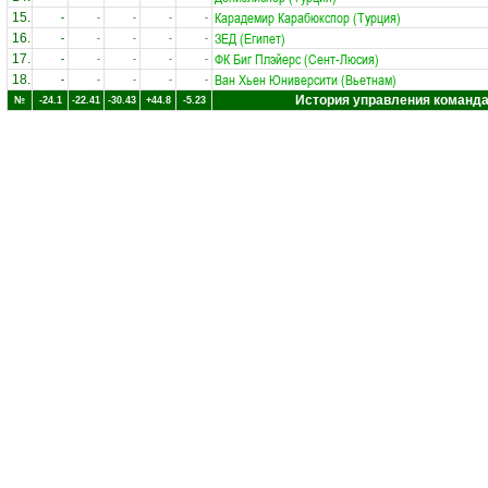
Карадемир Карабюкспор (Турция)
15.
-
-
-
-
-
ЗЕД (Египет)
16.
-
-
-
-
-
ФК Биг Плэйерс (Сент-Люсия)
17.
-
-
-
-
-
Ван Хьен Юниверсити (Вьетнам)
18.
-
-
-
-
-
История управления команд
№
-24.1
-22.41
-30.43
+44.8
-5.23