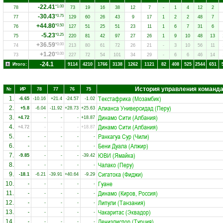
-22.41
*1.00
78
73
19
16
38
12
7
-
1
4
12
2
-30.43
*0.75
77
129
60
26
43
9
17
1
2
2
48
7
+44.80
*0.50
76
127
51
25
51
23
11
1
6
7
31
6
-5.23
*0.25
75
220
81
42
97
27
26
1
9
10
48
13
+36.59
*0.00
74
213
80
61
72
26
21
-
3
10
56
11
+1.20
*0.00
73
227
72
54
101
34
29
-
6
6
46
14
-24.1
Итого:
9114
4210
1766
3138
1262
1121
82
408
525
2544
651
История управления команд
№
ИР
78
77
76
75
Текстафрика (Мозамбик)
1.
-6.65
-10.16
+21.4
-24.57
-1.02
Алианса Универсидад (Перу)
2.
+5.8
-6.04
-11.92
+28.73
+25.63
Динамо Сити (Албания)
3.
+4.72
-
-
-
+18.87
Динамо Сити (Албания)
4.
+4.72
-
-
-
+18.87
Ранкагуа Сур (Чили)
5.
-
-
-
-
-
Бени Дуала (Алжир)
6.
-
-
-
-
-
ЮВИ (Ямайка)
7.
-9.85
-
-
-
-39.42
Чалако (Перу)
8.
-
-
-
-
-
Сигатока (Фиджи)
9.
-18.1
-6.21
-39.91
+40.64
-9.29
Гуане
10.
-
-
-
-
-
Динамо (Киров, Россия)
11.
-
-
-
-
-
Липули (Танзания)
12.
-
-
-
-
-
Чакаритас (Эквадор)
13.
-
-
-
-
-
Денизлиспор (Турция)
14.
-
-
-
-
-