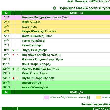
Кано Пилларс
-
МФМ
Абуджа
Турнирная таблица после 30 туро
М
Команда
1
(1)
Бендел Инсуренэнс
Бенин Сити
2
(2)
МФМ
Абуджа
3
(3)
Када
Гусау
4
(4)
Квара Юнайтед
Илорин
5
(5)
Дома Юнайтед
Лагос
6
(6)
Гомбе Юнайтед
7
(7)
Кано Пилларс
8
(9)
Энугу Рейнджерс
+1
9
(8)
Насарава Юнайтед
Лафия
-1
10
(10)
Джигава Голден Старс
Дуце
11
(11)
Лоби Старс
Макурди
12
(14)
Риверс Юнайтед
Калабар
+2
13
(13)
Ремо Старс
Лагос
14
(12)
Шутинг Старс
Ибадан
-2
15
(15)
Варри Вулвз
16
(16)
Аква Юнайтед
Уйо
М
Команда
- вышла в Лигу чемпионов Африки
- вышла
Рейтинг мирокубко
Начало 77-