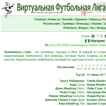
Главная
|
Новости
|
Онлайн
|
Правила
|
Опросы
|
Ре
Расписание
|
Турниры
|
Команды
|
Игроки
|
Т
Рейтинги
|
Форум
|
Чат
|
Конку
Сезон:
Нигерия
D1
|
D2
|
D3
|
КЛК
|
переходные
|
кубок стра
6
Чемпионаты стран
- это основные турниры в Лиге. В каждой из стран
национальные чемпионаты. Все команды, которые были созданы на м
участие. Национальные чемпионаты проводятся один раз в сезон.
[
развер
1
2
3
4
5
6
7
8
Расписание:
16
17
18
19
20
21
22
23
Тур 30
-
17 июня, 22
00
Энугу Рейнджерс
-
Гомбе Юнайт
Када
Гусау
-
Квара Юнайт
Дома Юнайтед
Лагос
-
Лоби Старс
М
Ремо Старс
Лагос
-
Насарава Юн
Риверс Юнайтед
Калабар
-
Варри Вулвз
Джигава Голден Старс
Дуце
-
Бендел Инсу
Аква Юнайтед
Уйо
-
Шутинг Стар