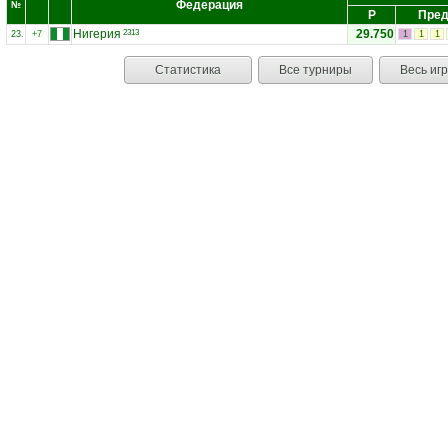
Федерация
№
Р
Пред
Нигерия
29.750
2313
23.
+7
1
1
1
Статистика
Все турниры
Весь иг