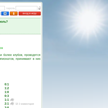
пароль
вход в игру
роль?
ок
и более клубов, проводятся
пионатов, принимают в них
0:1
1:2
1:0
0:3
1:1
2:1
2 комментария
2:0