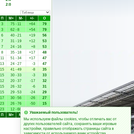
2:0
П
М+
М-
+/-
О
3
75
-
11
+64
79
3
62
-
8
+54
79
6
40
-
21
+19
56
7
31
-
19
+12
53
7
24
-
16
+8
53
8
35
-
18
+17
48
11
51
-
34
+17
47
13
24
-
27
-3
47
15
41
-
49
-8
35
15
30
-
33
-3
33
12
20
-
37
-17
32
15
26
-
32
-6
31
15
29
-
53
-24
29
17
30
-
56
-26
27
23
26
-
76
-50
15
23
12
-
66
-54
9
Уважаемый пользователь!
П
М+
М-
+/-
О
Мы используем файлы cookies, чтобы отличать вас от
других пользователей сайта, сохранять ваши игровые
настройки, правильно отображать страницы сайта в
зависимости от используемого вами устройства.