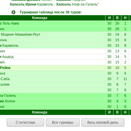
Хапоэль Ирони
Кармиэль
-
Хапоэль
Ноф-ха-Галиль
*
Турнирная таблица после 30 туров:
Команда
И
В
Н
о
Тель-Авив
30
26
1
не
30
26
1
Модиин-Маккабим-Реут
30
16
8
иона
30
15
8
и
Кармиэль
30
15
8
ния
30
13
9
и
Ашдод
30
14
5
лия
30
15
2
 Рейне
30
10
5
ана
30
9
6
-Саба
30
7
11
салим
30
8
7
30
7
8
а-Галиль
30
7
6
мо
Холон
30
4
3
лия
30
1
6
Команда
И
В
Н
Статистика
Все турниры
Весь игровой день