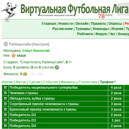
Главная
|
Новости
|
Онлайн
|
Правила
|
Опросы
|
Ре
Расписание
|
Турниры
|
Команды
|
Игроки
|
Т
Рейтинги
|
Форум
|
Чат
|
Конку
Рабенштайн (Австрия)
Менеджер:
Скаут Коллегия
Ник:
skaut
Стадион: "Спортплатц Рабенштайн",
0
тыс.
База:
0
уровень (
0
из
0
слотов)
Финансы:
0
= 0к = 0м
Игроки
|
Матчи
|
Сделки
|
События
|
Финансы
|
Статистика
|
Трофеи
22
Победитель национального суперкубка
4 раза
Чемпион страны
2 раза
Обладатель кубка страны
2 раза
Серебряный призёр чемпионата страны
3 раза
Бронзовый призёр чемпионата страны
3 раза
Победитель D2
2 раза
Победитель D3
1 раз
Победитель D4
2 раза