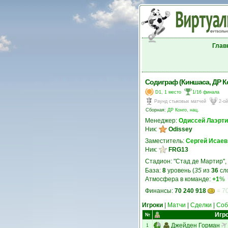
Глав
Содиграф (Киншаса, ДР К
D1, 1 место
1/16 финала
Раунд стыковых матчей
2-о
Сборная:
ДР Конго, нац.
Менеджер:
Одиссей Лаэрт
Ник:
Odissey
Заместитель:
Сергей Исаев
Ник:
FRG13
Стадион: "Стад де Мартир",
База:
8
уровень (
35
из
36
сл
Атмосфера в команде:
+1
%
Финансы:
70 240 918
= 70
Игроки
|
Матчи
|
Сделки
|
Соб
Игр
№
Джейден Горман
1