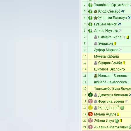
Толибжон Ортикбоев
2
Клод Семабо
3
Жереми Басилуа
4
Гуебен Амиси
5
Анисе Нгутоко
6
Симант Тхапа
7
Элидсон
8
Зуфар Марков
9
Мукека Кабала
10
Седрик Алибе
11
Шитенге Эколонго
12
Нельсон Балонго
13
Кибала Лекалосеса
14
Тшисамбо Вука Люле
15
Джослен Ливанда
16
Фортуна Боени
17
Жандерсон
18
Муана Абиле
19
Эбели Итуа
20
Анавина Малубунжи
21