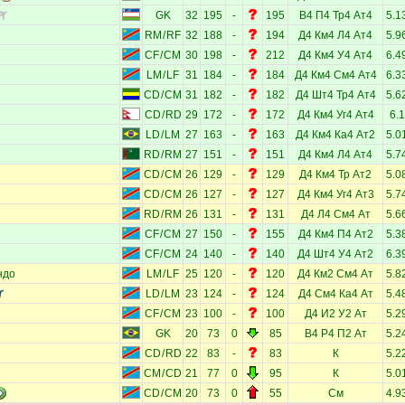
GK
32
195
-
195
В4
П4
Тр4
Ат4
5.1
RM
/
RF
32
188
-
194
Д4
Км4
Л4
Ат4
5.9
CF
/
CM
30
198
-
212
Д4
Км4
У4
Ат4
6.4
LM
/
LF
31
184
-
184
Д4
Км4
См4
Ат4
6.3
CD
/
CM
31
182
-
182
Д4
Шт4
Тр4
Ат4
5.6
CD
/
RD
29
172
-
172
Д4
Км4
Уг4
Ат4
6.1
LD
/
LM
27
163
-
163
Д4
Км4
Ка4
Ат2
5.0
RD
/
RM
27
151
-
151
Д4
Км4
Л4
Ат4
5.7
CD
/
CM
26
129
-
129
Д4
Км4
Тр
Ат2
5.0
CD
/
CM
26
127
-
127
Д4
Км4
Уг4
Ат3
5.7
RD
/
RM
26
131
-
131
Д4
Л4
См4
Ат
5.6
CF
/
CM
27
150
-
155
Д4
Км4
П4
Ат2
5.3
CF
/
CM
24
140
-
140
Д4
Шт4
У4
Ат2
6.3
ндо
LM
/
LF
25
120
-
120
Д4
Км2
См4
Ат
5.8
LD
/
LM
23
124
-
124
Д4
См4
Ка4
Ат
5.4
CF
/
CM
23
100
-
100
Д4
И2
У2
Ат
5.2
GK
20
73
0
85
В4
Р4
П2
Ат
5.2
CD
/
RD
22
83
-
83
К
5.2
CM
/
CD
21
77
0
95
К
5.0
CD
/
CM
20
73
0
55
См
4.9