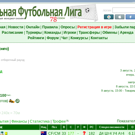
логин
ная
|
Новости
|
Онлайн
|
Правила
|
Опросы
|
Регистрация в игре
|
Забыли па
Расписание
|
Турниры
|
Команды
|
Игроки
|
Трансферы
|
Обмены
|
Аренда
Рейтинги
|
Форум
|
Чат
|
Конкурсы
|
Контакты
онго)
й отборочный раунд
3 августа, 
ид
вчера,
завтр
8 августа, 22:
9 августа, 15:00 - Товари
100
тыс.
отов)
 240к = 70м
Показате
ытия
|
Финансы
|
Статистика
|
Трофеи
75
ок
Нац
Поз
В
С
У
Ф
РС
Спецвозможности
О
CF
/
CM
33
177
-
182
Д4
Шт4
У4
Ат4
6.1