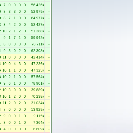
3
7
0
0
0
0
56 426к
-
6
8
3
3
0
0
52 979к
-
9
8
7
1
0
0
64 977к
-
3
8
4
2
0
0
52 427к
-
2
10
2
1
2
0
51 388к
-
9
1
7
1
0
59 942к
-
1
8
0
0
3
0
70 711к
-
4
9
3
0
2
0
62 308к
-
8
11
0
0
0
0
42 414к
-
4
10
0
4
3
0
47 236к
-
6
10
1
1
0
0
47 325к
-
8
10
2
1
0
0
57 564к
-
9
9
6
1
0
0
78 901к
-
2
10
3
0
0
0
39 889к
-
8
10
1
2
0
0
70 238к
-
9
11
2
0
2
0
31 034к
-
4
7
0
0
0
0
13 929к
-
2
9
0
0
1
0
9 115к
-
1
8
0
0
1
0
7 364к
-
3
4
0
0
0
0
6 609к
-