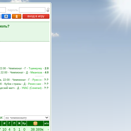
пароль
вход в игру
роль?
22:00 - Чемпионат - Г -
Тшинкунку
-
2:0
 22:00 - Чемпионат - Д -
Мвангаза
-
4:0
а, 22:00 - Чемпионат - Г -
Руиссо
-
?:?
00 - Кубок страны - Д -
Ренессанс
-
?:?
щеский матч - Д -
УКАС (Сенегал)
-
?:?
ли:
И
Г
П
Ж
Кр
и/о
7
10
4
5
1
0
38 389к
-