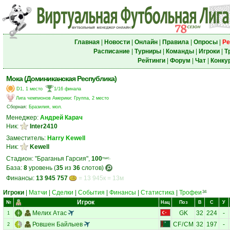
Главная
|
Новости
|
Онлайн
|
Правила
|
Опросы
|
Ре
Расписание
|
Турниры
|
Команды
|
Игроки
|
Т
Рейтинги
|
Форум
|
Чат
|
Конку
Мока (Доминиканская Республика)
D1, 1 место
1/16 финала
Лига чемпионов Америки
:
Группа, 2 место
Сборная:
Бразилия, мол.
Менеджер:
Андрей Карач
Ник:
Inter2410
Заместитель:
Harry Kewell
Ник:
Kewell
Стадион: "Браганья Гарсия",
100
тыс.
База:
8
уровень (
35
из
36
слотов)
Финансы:
13 945 757
= 13 945к = 13м
Игроки
|
Матчи
|
Сделки
|
События
|
Финансы
|
Статистика
|
Трофеи
34
Игрок
№
Нац
Поз
В
С
У
Мелих Атас
GK
32
224
-
1
Ровшен Байлыев
CF
/
CM
32
197
-
2