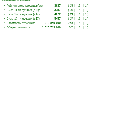
Показатели команды:
•
Рейтинг силы команды (Vs)
:
3637
(
24
|
1
|
1
)
•
Сила 11-ти лучших (s11)
:
3757
(
38
|
1
|
1
)
•
Сила 14-ти лучших (s14)
:
4672
(
24
|
1
|
1
)
•
Сила 17-ти лучших (s17)
:
5457
(
27
|
1
|
1
)
•
Стоимость строений
:
216 850 000
(
256
|
1
|
1
)
•
Общая стоимость
:
1 528 743 000
(
147
|
1
|
1
)