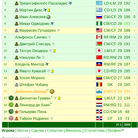
Триантафиллос Пасалидис
LD
/
LM
29
192
-
3
Мартин Диас
CD
/
LD
29
186
-
4
Иван Алексеев
CM
/
CF
29
186
0
5
Миках Оджодомо
CM
/
CD
29
193
-
6
Маурисио Гутьеррез
CM
/
CF
29
188
-
7
Альфонсо Санчез
RF
/
RM
29
204
-
8
Дмитрий Слесарь
CM
/
CF
29
191
-
9
Татсуя Онодера
LM
/
LF
29
189
-
10
Чэньгуан Ли
RD
/
RM
29
185
-
11
Клодель Минтор
RM
/
RF
29
187
-
12
Ямато Кумагай
CD
/
RD
29
185
-
13
Хосеп Морено
CM
/
CD
27
168
-
14
Штефан Чобану
GK
29
165
-
15
Доменико Джарди
CM
/
CF
24
153
-
16
Джонатан Гуаман
LM
/
LF
22
134
-
17
Леннард де Хаан
RM
/
RD
21
111
-
18
Гильермо Пена
CD
/
CM
16
48
-
19
Тэйрон Родригес
CF
19
73
-
20
27.1
3359
Игроки
|
Матчи
|
Сделки
|
События
|
Финансы
|
Статистика
|
Трофеи
34