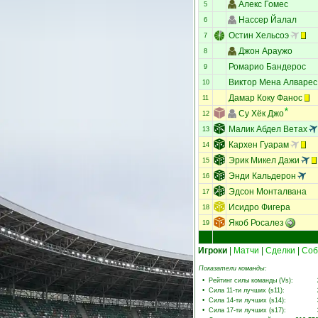
Алекс Гомес
5
Нассер Йалал
6
Остин Хельсоэ
7
Джон Араужо
8
Ромарио Бандерос
9
Виктор Мена Алварес
10
Дамар Коку Фанос
11
Су Хёк Джо
12
Малик Абдел Ветах
13
Кархен Гуарам
14
Эрик Микел Дажи
15
Энди Кальдерон
16
Эдсон Монталвана
17
Исидро Фигера
18
Якоб Росалез
19
Игроки
|
Матчи
|
Сделки
|
Соб
Показатели команды:
•
Рейтинг силы команды (Vs)
:
•
Сила 11-ти лучших (s11)
:
•
Сила 14-ти лучших (s14)
:
•
Сила 17-ти лучших (s17)
: