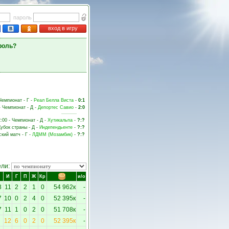
пароль
вход в игру
роль?
 Чемпионат - Г -
Реал Белла Виста
-
0:1
- Чемпионат - Д -
Депортес Савио
-
2:0
2:00 - Чемпионат - Д -
Хутикальпа
-
?:?
Кубок страны - Д -
Индепендьенте
-
?:?
ский матч - Г -
ЛДММ (Мозамбик)
-
?:?
ели:
И
Г
П
Ж
Кр
и/о
3
11
2
2
1
0
54 962к
-
7
10
0
2
4
0
52 395к
-
7
11
1
0
2
0
51 708к
-
12
6
0
2
0
52 395к
-