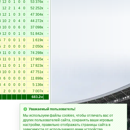
2
12
0
1
0
0
53 376к
-
12
2
1
4
0
52 252к
-
8
12
1
0
3
0
47 304к
-
4
10
2
0
4
0
44 272к
-
3
10
0
0
6
0
37 098к
-
9
12
0
0
1
0
51 842к
-
6
7
0
0
1
0
1 619к
-
5
2
0
0
0
0
2 050к
-
9
11
0
0
0
0
74 298к
-
4
11
0
1
3
0
17 965к
-
8
11
0
0
1
0
17 823к
-
3
10
0
3
0
0
47 751к
-
8
6
0
0
0
0
11 898к
-
8
4
0
0
0
0
5 136к
-
2
0
0
0
0
7 007к
-
683.2
м
Уважаемый пользователь!
Мы используем файлы cookies, чтобы отличать вас от
других пользователей сайта, сохранять ваши игровые
настройки, правильно отображать страницы сайта в
зависимости от используемого вами устройства.