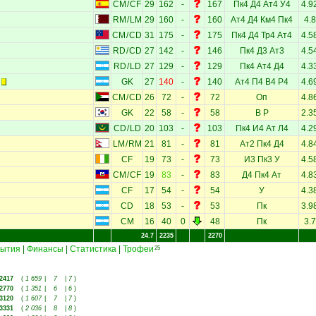
CM
/
CF
29
162
-
167
Пк4
Д4
Ат4
У4
4.9
RM
/
LM
29
160
-
160
Ат4
Д4
Км4
Пк4
4.8
CM
/
CD
31
175
-
175
Пк4
Д4
Тр4
Ат4
4.5
RD
/
CD
27
142
-
146
Пк4
Д3
Ат3
4.5
RD
/
LD
27
129
-
129
Пк4
Ат4
Д4
4.3
GK
27
140
-
140
Ат4
П4
В4
Р4
4.6
CM
/
CD
26
72
-
72
Оп
4.8
GK
22
58
-
58
В
Р
2.3
CD
/
LD
20
103
-
103
Пк4
И4
Ат
Л4
4.2
LM
/
RM
21
81
-
81
Ат2
Пк4
Д4
4.8
CF
19
73
-
73
И3
Пк3
У
4.5
CM
/
CF
19
83
-
83
Д4
Пк4
Ат
4.8
CF
17
54
-
54
У
4.3
CD
18
53
-
53
Пк
3.9
CM
16
40
0
48
Пк
3.7
24.7
2235
2270
ытия
|
Финансы
|
Статистика
|
Трофеи
25
2417
(
1 659
|
7
|
7
)
2770
(
1 351
|
6
|
6
)
3120
(
1 607
|
7
|
7
)
3331
(
2 036
|
8
|
8
)