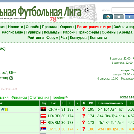
логин
ная
|
Новости
|
Онлайн
|
Правила
|
Опросы
|
Регистрация в игре
|
Забыли па
Расписание
|
Турниры
|
Команды
|
Игроки
|
Трансферы
|
Обмены
|
Аренда
Рейтинги
|
Форум
|
Чат
|
Конкурсы
|
Контакты
ас)
3 августа, 22:00 -
5 августа, 22:00 
сегодня, 2
гос",
86
тыс.
завтра, 22:00 - 
отов)
9 августа, 15:00 - Товарище
 367к = -4м
Показат
ытия
|
Финансы
|
Статистика
|
Трофеи
25
ок
Нац
Поз
В
С
У
Ф
РС
Спецвозможности
О
а
CF
/
RF
31
189
-
195
У4
Тр4
Ат4
Пк4
5.0
LD
/
RD
30
174
-
174
Ат4
Пк4
Тр4
Ка4
4.6
RD
/
RM
30
173
-
173
Пк4
К4
Тр4
Ат4
4.4
CM
/
CD
30
174
-
186
Ат4
Пк4
Тр4
Л4
4.9