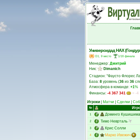
Глав
Универсидад НАХ (Гондур
D1, 9 место
1/16 финала
Менеджер:
Дмитрий
Ник:
Dimanich
Стадион: "Фаусто Флорес Ла
База:
8
уровень (
36
из
36
сл
Атмосфера в команде:
+1
%
Финансы:
-4 367 341
= -4
Игроки
|
Матчи
|
Сделки
|
Соб
Игр
№
Доминго Кушишим
1
Тимо Неврталь
2
Крис Солли
3
Марко Ивежич
4