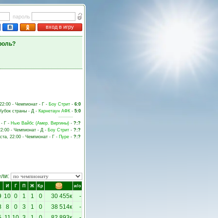
пароль
вход в игру
роль?
 22:00 - Чемпионат - Г -
Боу Стрит
-
6:0
 Кубок страны - Д -
Карнетаун АФК
-
5:0
- Г -
Нью Вайбс (Амер. Виргины)
-
?:?
22:00 - Чемпионат - Д -
Боу Стрит
-
?:?
ста, 22:00 - Чемпионат - Г -
Пуре
-
?:?
ели:
И
Г
П
Ж
Кр
и/о
9
10
0
1
1
0
30 455к
-
8
8
0
3
1
0
38 514к
-
5
11
10
3
1
0
82 893к
-