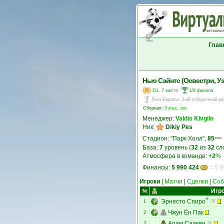
Глав
Нью Сэйнтс (Освестри, У
D1, 7 место
1/8 финала
Лига Европы
:
3-ий отборочный ра
Сборная:
Уэльс, юн.
Менеджер:
Valdis Kivgilo
Ник:
Dikiy Pes
Стадион: "Парк Холл",
85
тыс.
База:
7
уровень (
32
из
32
сл
Атмосфера в команде:
+2
%
Финансы:
5 990 424
= 5 9
Игроки
|
Матчи
|
Сделки
|
Соб
Игр
№
Эрнесто Спиро
1
Чжун Ён Пак
2
Арам Саакян
3