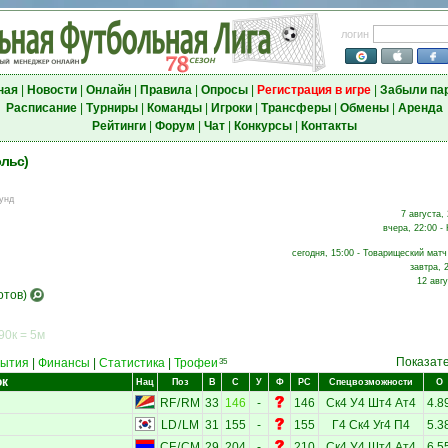
логин
ная
|
Новости
|
Онлайн
|
Правила
|
Опросы
|
Регистрация в игре
|
Забыли па
Расписание
|
Турниры
|
Команды
|
Игроки
|
Трансферы
|
Обмены
|
Аренда
Рейтинги
|
Форум
|
Чат
|
Конкурсы
|
Контакты
эльс)
унд
7 августа,
вчера, 22:00 -
сегодня, 15:00 - Товарищеский матч 
завтра, 
12 авгу
отов)
90к = 5м
Показат
ытия
|
Финансы
|
Статистика
|
Трофеи
35
ок
Нац
Поз
В
С
У
Ф
РС
Спецвозможности
О
RF
/
RM
33
146
-
146
Ск4
У4
Шт4
Ат4
4.8
LD
/
LM
31
155
-
155
Г4
Ск4
Уг4
П4
5.3
CF
/
CM
29
204
-
210
Ск4
У4
Шт4
Ат4
6.5