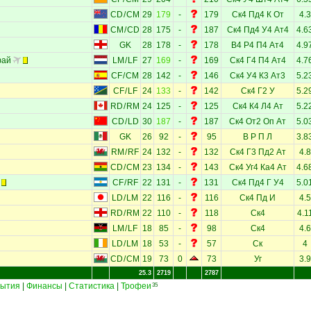
CD
/
CM
29
179
-
179
Ск4
Пд4
К
От
4.3
CM
/
CD
28
175
-
187
Ск4
Пд4
У4
Ат4
4.6
GK
28
178
-
178
В4
Р4
П4
Ат4
4.9
фай
LM
/
LF
27
169
-
169
Ск4
Г4
П4
Ат4
4.7
CF
/
CM
28
142
-
146
Ск4
У4
К3
Ат3
5.2
CF
/
LF
24
133
-
142
Ск4
Г2
У
5.2
RD
/
RM
24
125
-
125
Ск4
К4
Л4
Ат
5.2
CD
/
LD
30
187
-
187
Ск4
От2
Оп
Ат
5.0
GK
26
92
-
95
В
Р
П
Л
3.8
RM
/
RF
24
132
-
132
Ск4
Г3
Пд2
Ат
4.8
CD
/
CM
23
134
-
143
Ск4
Уг4
Ка4
Ат
4.6
CF
/
RF
22
131
-
131
Ск4
Пд4
Г
У4
5.0
LD
/
LM
22
116
-
116
Ск4
Пд
И
4.5
RD
/
RM
22
110
-
118
Ск4
4.1
LM
/
LF
18
85
-
98
Ск4
4.6
LD
/
LM
18
53
-
57
Ск
4
CD
/
CM
19
73
0
73
Уг
3.9
25.3
2719
2787
ытия
|
Финансы
|
Статистика
|
Трофеи
35