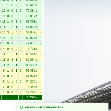
10
1
0
2
0
55 666к
-
3
12
0
0
2
0
76 384к
-
7
9
0
0
0
0
78 817к
-
6
11
1
0
3
0
81 301к
-
3
11
1
2
1
0
44 030к
-
9
10
3
1
0
0
53 842к
-
2
9
1
0
0
0
59 077к
-
3
10
0
0
0
0
49 678к
-
3
4
0
0
0
0
7 721к
-
11
1
1
1
0
60 564к
-
8
11
0
2
1
0
80 864к
-
1
11
2
1
1
0
85 533к
-
9
1
0
1
0
52 486к
-
1
8
0
0
3
0
41 924к
-
8
1
1
0
0
54 225к
-
2
0
0
0
0
5 456к
-
1
0
0
0
0
12 704к
-
1 052
м
Уважаемый пользователь!