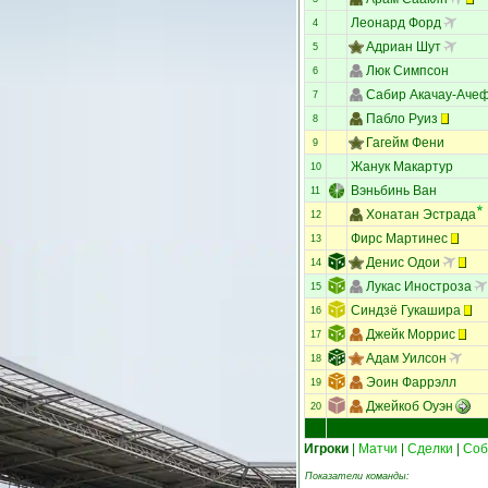
Леонард Форд
4
Адриан Шут
5
Люк Симпсон
6
Сабир Акачау-Аче
7
Пабло Руиз
8
Гагейм Фени
9
Жанук Макартур
10
Вэньбинь Ван
11
Хонатан Эстрада
12
Фирс Мартинес
13
Денис Одои
14
Лукас Иностроза
15
Синдзё Гукашира
16
Джейк Моррис
17
Адам Уилсон
18
Эоин Фаррэлл
19
Джейкоб Оуэн
20
Игроки
|
Матчи
|
Сделки
|
Соб
Показатели команды: