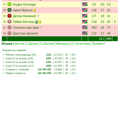
Андре Катинди
LD
20
53
-
27
Амон Маинга
LM
17
41
-
28
Дилан Канинаб
CF
18
41
-
29
Таймо Бётнер
CM
19
45
0
30
Уахонин ван Шур
RM
16
37
-
31
Данстан Шихипо
CD
17
40
-
32
23.1
1825
Игроки
|
Матчи
|
Сделки
|
События
|
Финансы
|
Статистика
|
Трофеи
5
Показатели команды:
•
Рейтинг силы команды (Vs)
:
1102
(
10 219
|
30
|
14
)
•
Сила 11-ти лучших (s11)
:
1206
(
10 128
|
30
|
14
)
•
Сила 14-ти лучших (s14)
:
1394
(
10 257
|
30
|
14
)
•
Сила 17-ти лучших (s17)
:
1609
(
10 236
|
30
|
14
)
•
Стоимость строений
:
119 450 000
(
8 864
|
28
|
12
)
•
Общая стоимость
:
242 262 000
(
10 358
|
29
|
13
)