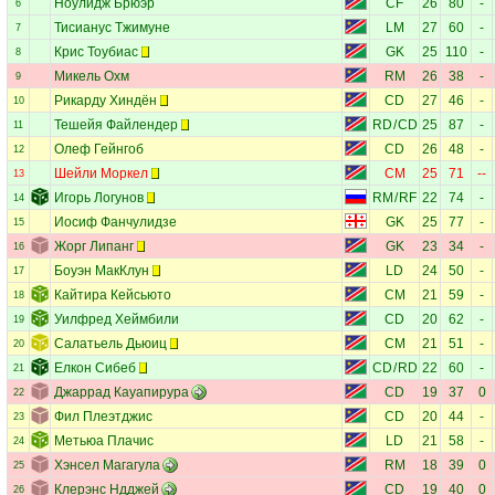
Ноулидж Брюэр
CF
26
80
-
6
Тисианус Тжимуне
LM
27
60
-
7
Крис Тоубиас
GK
25
110
-
8
Микель Охм
RM
26
38
-
9
Рикарду Хиндён
CD
27
46
-
10
Тешейя Файлендер
RD
/
CD
25
87
-
11
Олеф Гейнгоб
CD
26
48
-
12
Шейли Моркел
CM
25
71
--
13
Игорь Логунов
RM
/
RF
22
74
-
14
Иосиф Фанчулидзе
GK
25
77
-
15
Жорг Липанг
GK
23
34
-
16
Боуэн МакКлун
LD
24
50
-
17
Кайтира Кейсьюто
CM
21
59
-
18
Уилфред Хеймбили
CD
20
62
-
19
Салатьель Дьюиц
CM
21
51
-
20
Елкон Сибеб
CD
/
RD
22
60
-
21
Джаррад Кауапирура
CD
19
37
0
22
Фил Плеэтджис
CD
20
44
-
23
Метьюа Плачис
LD
21
58
-
24
Хэнсел Магагула
RM
18
39
0
25
Клерэнс Ндджей
CD
19
40
0
26