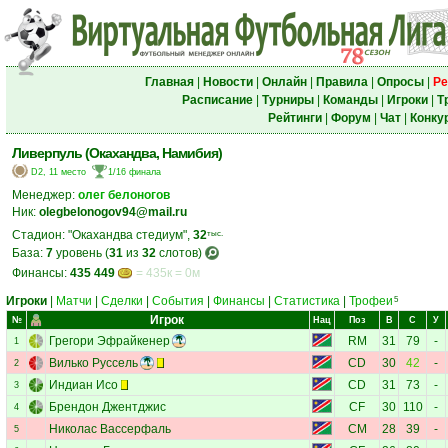
Главная
|
Новости
|
Онлайн
|
Правила
|
Опросы
|
Ре
Расписание
|
Турниры
|
Команды
|
Игроки
|
Т
Рейтинги
|
Форум
|
Чат
|
Конку
Ливерпуль (Окахандва, Намибия)
D2, 11 место
1/16 финала
Менеджер:
олег белоногов
Ник:
olegbelonogov94@mail.ru
Стадион: "Окахандва стедиум",
32
тыс.
База:
7
уровень (
31
из
32
слотов)
Финансы:
435 449
= 435к = 0м
Игроки
|
Матчи
|
Сделки
|
События
|
Финансы
|
Статистика
|
Трофеи
5
Игрок
№
Нац
Поз
В
С
У
Грегори Эфрайкенер
RM
31
79
-
1
Вилько Руссель
CD
30
42
-
2
Индиан Исо
CD
31
73
-
3
Брендон Джентджис
CF
30
110
-
4
Николас Вассерфаль
CM
28
39
-
5