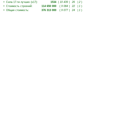
•
Сила 17-ти лучших (s17)
:
1534
(
10 439
|
26
|
2
)
•
Стоимость строений
:
114 650 000
(
9 084
|
22
|
1
)
•
Общая стоимость
:
376 313 000
(
9 077
|
24
|
1
)