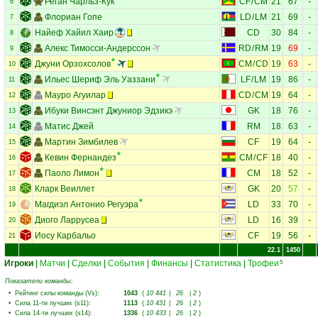
Реган Чарльз-Кук
CF
/
CM
21
67
-
6
Флориан Гопе
LD
/
LM
21
69
-
7
Найеф Хайил Хаир
CD
30
84
-
8
Алекс Тимосси-Андерссон
RD
/
RM
19
69
-
9
Джуни Орзохсолов
CM
/
CD
19
63
-
10
Ильес Шериф Эль Уаззани
LF
/
LM
19
86
-
11
Мауро Агуилар
CD
/
CM
19
64
-
12
Ибуки Винcэнт Джуниор Эдзикэ
GK
18
76
-
13
Матис Джей
RM
18
63
-
14
Мартин Зимбилев
CF
19
64
-
15
Кевин Фернандез
CM
/
CF
18
40
-
16
Паоло Лимон
CM
18
52
-
17
Кларк Веиллет
GK
20
57
-
18
Магдиэл Антонио Регуэра
LD
33
70
-
19
Диого Ларрусеа
LD
16
39
-
20
Иосу Карбальо
CF
19
56
-
21
22.1
1450
Игроки
|
Матчи
|
Сделки
|
События
|
Финансы
|
Статистика
|
Трофеи
5
Показатели команды:
•
Рейтинг силы команды (Vs)
:
1043
(
10 441
|
26
|
2
)
•
Сила 11-ти лучших (s11)
:
1113
(
10 431
|
26
|
2
)
•
Сила 14-ти лучших (s14)
:
1336
(
10 433
|
26
|
2
)