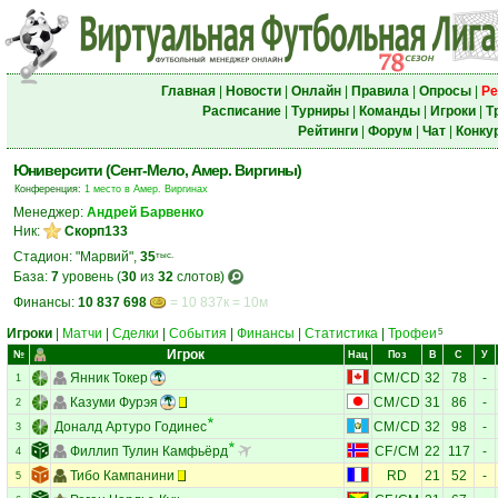
Главная
|
Новости
|
Онлайн
|
Правила
|
Опросы
|
Ре
Расписание
|
Турниры
|
Команды
|
Игроки
|
Т
Рейтинги
|
Форум
|
Чат
|
Конку
Юниверсити (Сент-Мело, Амер. Виргины)
Конференция:
1 место в Амер. Виргинах
Менеджер:
Андрей Барвенко
Ник:
Скорп133
Стадион: "Марвий",
35
тыс.
База:
7
уровень (
30
из
32
слотов)
Финансы:
10 837 698
= 10 837к = 10м
Игроки
|
Матчи
|
Сделки
|
События
|
Финансы
|
Статистика
|
Трофеи
5
Игрок
№
Нац
Поз
В
С
У
Янник Токер
CM
/
CD
32
78
-
1
Казуми Фурэя
CM
/
CD
31
86
-
2
Доналд Артуро Годинес
CM
/
CD
32
98
-
3
Филлип Тулин Камфьёрд
CF
/
CM
22
117
-
4
Тибо Кампанини
RD
21
52
-
5