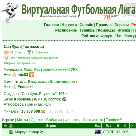
Главная
|
Новости
|
Онлайн
|
Правила
|
Опросы
|
Ре
Расписание
|
Турниры
|
Команды
|
Игроки
|
Т
Рейтинги
|
Форум
|
Чат
|
Конку
Сан Хуан (Гватемала)
D1, 2 место
1/16 финала
Лига чемпионов Америки
:
1/8 финала
Сборная:
Австралия, юн.
Менеджер:
Макс Австралийский кенГУРУ
Ник:
mix83
Заместитель:
Владислав Владимирович
Ник:
Podolski
Стадион: "Сан Хуан Баутиста",
105
тыс.
База:
8
уровень (
36
из
36
слотов)
Атмосфера в команде:
+1
%
Финансы:
15 958 688
= 15 958к = 15м
Игроки
|
Матчи
|
Сделки
|
События
|
Финансы
|
Статистика
|
Трофеи
44
Игрок
№
Нац
Поз
В
С
У
Маркус Ходор
CF
/
RF
32
206
-
1