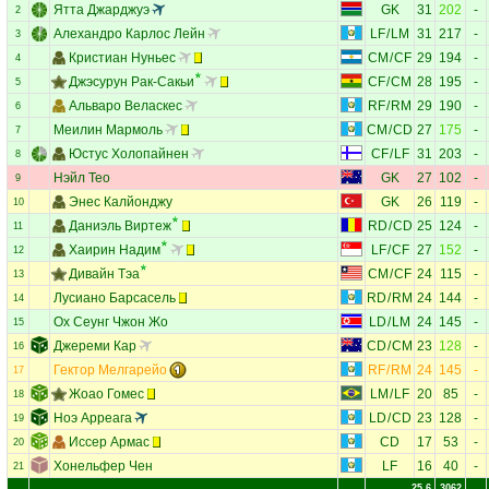
Ятта Джарджуэ
GK
31
202
-
2
Алехандро Карлос Лейн
LF
/
LM
31
217
-
3
Кристиан Нуньес
CM
/
CF
29
194
-
4
Джэсурун Рак-Сакьи
CF
/
CM
28
195
-
5
Альваро Веласкес
RF
/
RM
29
190
-
6
Меилин Мармоль
CM
/
CD
27
175
-
7
Юстус Холопайнен
CF
/
LF
31
203
-
8
Нэйл Тео
GK
27
102
-
9
Энес Калйонджу
GK
26
119
-
10
Даниэль Виртеж
RD
/
CD
25
124
-
11
Хаирин Надим
LF
/
CF
27
152
-
12
Дивайн Тэа
CM
/
CF
24
115
-
13
Лусиано Барсасель
RD
/
RM
24
144
-
14
Ох Сеунг Чжон Жо
LD
/
LM
24
145
-
15
Джереми Кар
CD
/
CM
23
128
-
16
Гектор Мелгарейо
RF
/
RM
24
145
-
17
Жоао Гомес
LM
/
LF
20
85
-
18
Ноэ Арреага
LD
/
CD
23
128
-
19
Иссер Армас
CD
17
53
-
20
Хонельфер Чен
LF
16
40
-
21
25.6
3062