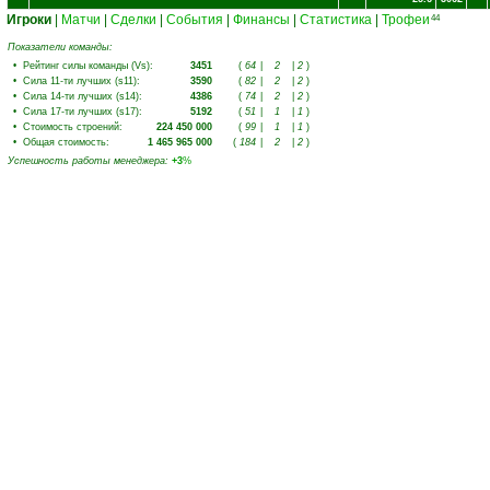
Игроки
|
Матчи
|
Сделки
|
События
|
Финансы
|
Статистика
|
Трофеи
44
Показатели команды:
•
Рейтинг силы команды (Vs)
:
3451
(
64
|
2
|
2
)
•
Сила 11-ти лучших (s11)
:
3590
(
82
|
2
|
2
)
•
Сила 14-ти лучших (s14)
:
4386
(
74
|
2
|
2
)
•
Сила 17-ти лучших (s17)
:
5192
(
51
|
1
|
1
)
•
Стоимость строений
:
224 450 000
(
99
|
1
|
1
)
•
Общая стоимость
:
1 465 965 000
(
184
|
2
|
2
)
Успешность работы менеджера
:
+3
%