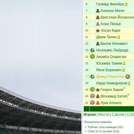
Гилмар Фигейра
6
Алексис Мело
7
Кристиан Йохансе
8
Алан Пенья
9
Эхсан Кари
10
Джим Тинио
11
Вилле Юнгквист
12
Ноэльвис Лабрада
13
Акомбо Олакитан
14
Юсамба Тамим
15
Рене Боркович
16
Давид Рациоппи
17
Идар Ахмедьяров
18
Гиорги Зария
19
Мохамед Хатиб
20
Лука Алонсо
21
Игроки
|
Матчи
|
Сделки
|
Соб
Показатели команды:
•
Рейтинг силы команды (Vs)
:
•
Сила 11-ти лучших (s11)
: