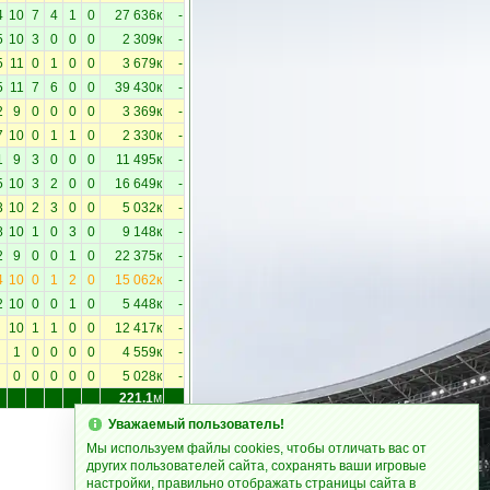
4
10
7
4
1
0
27 636к
-
5
10
3
0
0
0
2 309к
-
5
11
0
1
0
0
3 679к
-
5
11
7
6
0
0
39 430к
-
2
9
0
0
0
0
3 369к
-
7
10
0
1
1
0
2 330к
-
1
9
3
0
0
0
11 495к
-
5
10
3
2
0
0
16 649к
-
3
10
2
3
0
0
5 032к
-
8
10
1
0
3
0
9 148к
-
2
9
0
0
1
0
22 375к
-
4
10
0
1
2
0
15 062к
-
2
10
0
0
1
0
5 448к
-
10
1
1
0
0
12 417к
-
1
0
0
0
0
4 559к
-
0
0
0
0
0
5 028к
-
221.1
м
Уважаемый пользователь!
Мы используем файлы cookies, чтобы отличать вас от
других пользователей сайта, сохранять ваши игровые
настройки, правильно отображать страницы сайта в