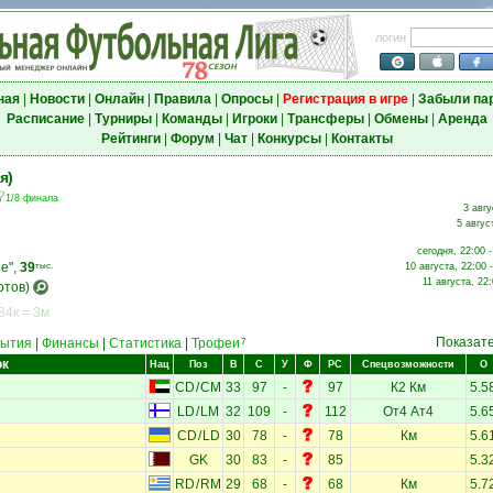
логин
ная
|
Новости
|
Онлайн
|
Правила
|
Опросы
|
Регистрация в игре
|
Забыли па
Расписание
|
Турниры
|
Команды
|
Игроки
|
Трансферы
|
Обмены
|
Аренда
Рейтинги
|
Форум
|
Чат
|
Конкурсы
|
Контакты
я)
1/8 финала
3 авгу
5 авгус
сегодня, 22:00 
е",
39
тыс.
10 августа, 22:00 
11 августа, 22
отов)
84к = 3м
Показат
ытия
|
Финансы
|
Статистика
|
Трофеи
7
ок
Нац
Поз
В
С
У
Ф
РС
Спецвозможности
О
CD
/
CM
33
97
-
97
К2
Км
5.5
LD
/
LM
32
109
-
112
От4
Ат4
5.6
CD
/
LD
30
78
-
78
Км
5.6
GK
30
83
-
85
5.3
RD
/
RM
29
68
-
68
Км
5.7