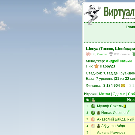
Глав
Шенуа (Тонекс, Швейцари
D3, 2 место
1/32 финала
Менеджер:
Андрей Ильин
Ник:
Happy23
Стадион: "Стад де Труа-Шен
База:
7
уровень (
31
из
32
сл
Финансы:
3 184 904
= 3 1
Игроки
|
Матчи
|
Сделки
|
Соб
Игр
№
Муниф Сахель
1
Йонас Левянен
2
Анатолий Байдачный
3
Абдулла Абдо
4
Ариэль Рамирез
5