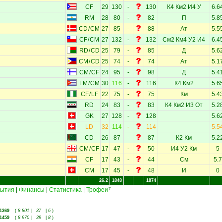
CF
29
130
-
130
К4
Км2
И4
У
6.6
RM
28
80
-
82
П
5.8
н
CD
/
CM
27
85
-
88
Ат
5.5
CF
/
CM
27
132
-
132
См2
Км4
У2
И4
6.4
RD
/
CD
25
79
-
85
Д
5.6
CM
/
CD
25
74
-
74
Ат
5.1
CM
/
CF
24
95
-
98
Д
5.4
LM
/
CM
30
116
-
116
К4
Км2
5.6
CF
/
LF
22
75
-
75
Км
5.4
RD
24
83
-
83
К4
Км2
И3
От
5.2
GK
27
128
-
128
5.6
LD
32
114
-
114
5.5
CD
26
87
-
87
К2
Км
5.2
CM
/
CF
17
47
-
50
И4
У2
Км
5
CF
17
43
-
44
См
5.7
CM
17
45
-
48
И
0
26.2
1848
1874
ытия
|
Финансы
|
Статистика
|
Трофеи
7
1369
(
8 801
|
37
|
6
)
1459
(
8 970
|
39
|
8
)