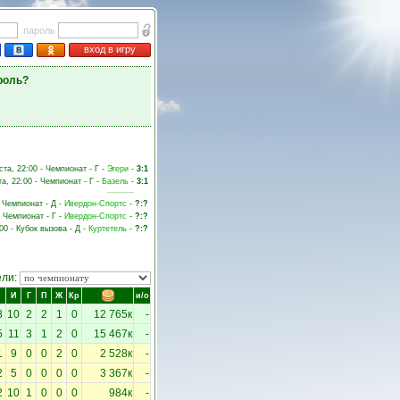
пароль
вход в игру
роль?
ста, 22:00 - Чемпионат - Г -
Эгери
-
3:1
та, 22:00 - Чемпионат - Г -
Базель
-
3:1
- Чемпионат - Д -
Ивердон-Спортс
-
?:?
- Чемпионат - Г -
Ивердон-Спортс
-
?:?
:00 - Кубок вызова - Д -
Куртетель
-
?:?
ели:
И
Г
П
Ж
Кр
и/о
8
10
2
2
1
0
12 765к
-
5
11
3
1
2
0
15 467к
-
1
9
0
0
2
0
2 528к
-
2
5
0
0
0
0
3 367к
-
2
10
1
0
0
0
984к
-