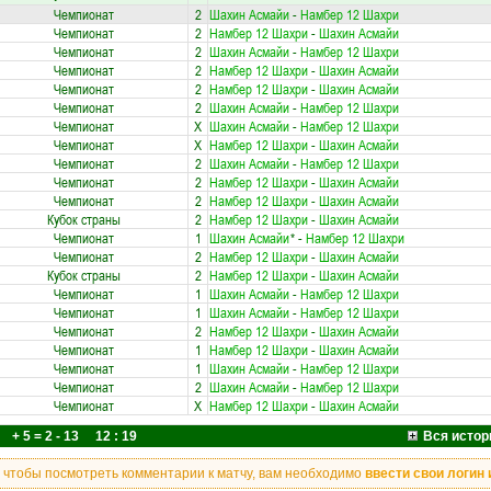
Чемпионат
2
Шахин Асмайи
-
Намбер 12 Шахри
Чемпионат
2
Намбер 12 Шахри
-
Шахин Асмайи
Чемпионат
2
Шахин Асмайи
-
Намбер 12 Шахри
Чемпионат
2
Намбер 12 Шахри
-
Шахин Асмайи
Чемпионат
2
Намбер 12 Шахри
-
Шахин Асмайи
Чемпионат
2
Шахин Асмайи
-
Намбер 12 Шахри
Чемпионат
X
Шахин Асмайи
-
Намбер 12 Шахри
Чемпионат
X
Намбер 12 Шахри
-
Шахин Асмайи
Чемпионат
2
Шахин Асмайи
-
Намбер 12 Шахри
Чемпионат
2
Намбер 12 Шахри
-
Шахин Асмайи
Чемпионат
2
Намбер 12 Шахри
-
Шахин Асмайи
Кубок страны
2
Намбер 12 Шахри
-
Шахин Асмайи
Чемпионат
1
Шахин Асмайи
*
-
Намбер 12 Шахри
Чемпионат
2
Намбер 12 Шахри
-
Шахин Асмайи
Кубок страны
2
Намбер 12 Шахри
-
Шахин Асмайи
Чемпионат
1
Шахин Асмайи
-
Намбер 12 Шахри
Чемпионат
1
Шахин Асмайи
-
Намбер 12 Шахри
Чемпионат
2
Намбер 12 Шахри
-
Шахин Асмайи
Чемпионат
1
Намбер 12 Шахри
-
Шахин Асмайи
Чемпионат
1
Шахин Асмайи
-
Намбер 12 Шахри
Чемпионат
2
Шахин Асмайи
-
Намбер 12 Шахри
Чемпионат
X
Намбер 12 Шахри
-
Шахин Асмайи
+ 5 = 2 - 13 12 : 19
Вся истор
, чтобы посмотреть комментарии к матчу, вам необходимо
ввести свои логин 