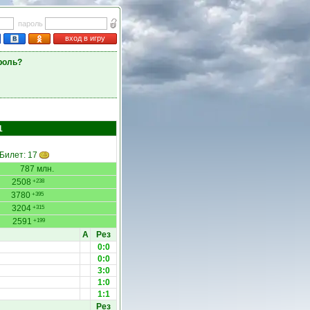
пароль
вход в игру
роль?
1
 Билет: 17
787 млн.
2508
+238
3780
+395
3204
+315
2591
+199
А
Рез
0:0
0:0
3:0
1:0
1:1
Рез