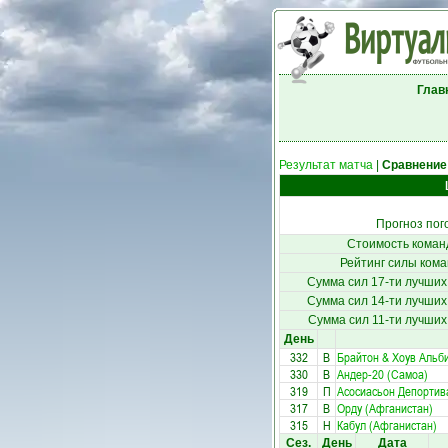
Глав
Результат матча
|
Сравнение
Прогноз пог
Стоимость коман
Рейтинг силы кома
Сумма сил 17-ти лучших
Сумма сил 14-ти лучших
Сумма сил 11-ти лучших
День
332
В
Брайтон & Хоув Альби
330
В
Андер-20 (Самоа)
319
П
Асосиасьон Депортив
317
В
Орду (Афганистан)
315
Н
Кабул (Афганистан)
Сез.
День
Дата