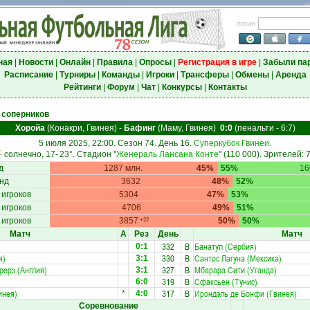
логин
ная
|
Новости
|
Онлайн
|
Правила
|
Опросы
|
Регистрация в игре
|
Забыли па
Расписание
|
Турниры
|
Команды
|
Игроки
|
Трансферы
|
Обмены
|
Аренда
Рейтинги
|
Форум
|
Чат
|
Конкурсы
|
Контакты
 соперников
Хоройа
(Конакри, Гвинея)
-
Бафинг
(Маму, Гвинея)
0:0
(пенальти - 6:7)
5 июля 2025, 22:00. Сезон 74. День 16.
Суперкубок Гвинеи
.
солнечно, 17-
23°
. Стадион "
Женераль Лансана Конте
" (110 000). Зрителей: 
д
1287 млн.
45%
55%
16
нд
3632
48%
52%
 игроков
5304
47%
53%
 игроков
4706
49%
51%
 игроков
3857
50%
50%
+22
Матч
А
Рез
День
Матч
332
В
Банатул (Сербия)
0:1
я)
330
В
Сантос Лагуна (Мексика)
3:1
рерз (Англия)
327
В
Мбарара Сити (Уганда)
3:1
319
В
Сфаксьен (Тунис)
6:0
инея)
317
В
Ирондэль де Бонфи (Гвинея)
*
4:0
Соревнование