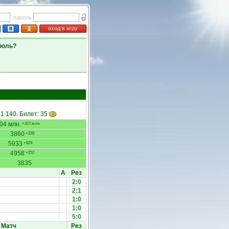
пароль
вход в игру
роль?
71 140. Билет: 35
04 млн.
+317 млн.
3860
+228
5933
+629
4958
+252
3835
А
Рез
2:0
2:1
1:0
1:0
5:0
Матч
Рез