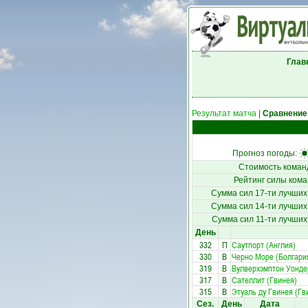
Глав
Результат матча
|
Сравнение
Прогноз погоды:
Стоимость коман
Рейтинг силы кома
Сумма сил 17-ти лучших
Сумма сил 14-ти лучших
Сумма сил 11-ти лучших
День
332
П
Саутпорт (Англия)
330
В
Черно Море (Болгари
319
В
Вулверхэмптон Уонде
317
В
Сателлит (Гвинея)
315
В
Этуаль ду Гвинея (Гв
Сез.
День
Дата