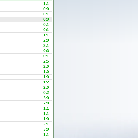
1:1
0:0
0:1
0:0
0:1
0:1
1:1
2:0
2:1
0:3
0:1
2:5
2:0
1:0
1:0
1:2
2:0
0:2
3:0
2:0
1:1
1:1
1:0
2:1
3:0
1:1