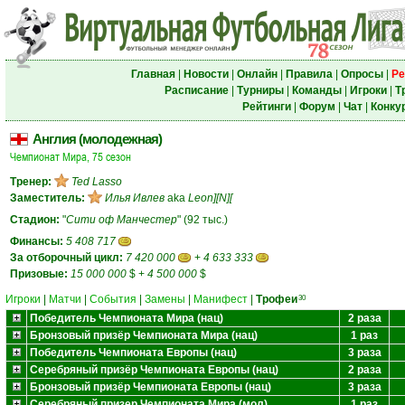
Главная
|
Новости
|
Онлайн
|
Правила
|
Опросы
|
Ре
Расписание
|
Турниры
|
Команды
|
Игроки
|
Т
Рейтинги
|
Форум
|
Чат
|
Конку
Англия (молодежная)
Чемпионат Мира, 75 сезон
Тренер:
Ted Lasso
Заместитель:
Илья Ивлев
aka
Leon][N][
Стадион:
"
Сити оф Манчестер
" (92 тыс.)
Финансы:
5 408 717
За отборочный цикл:
7 420 000
+
4 633 333
Призовые:
15 000 000
$
+
4 500 000
$
Игроки
|
Матчи
|
События
|
Замены
|
Манифест
|
Трофеи
30
Победитель Чемпионата Мира (нац)
2 раза
Бронзовый призёр Чемпионата Мира (нац)
1 раз
Победитель Чемпионата Европы (нац)
3 раза
Серебряный призёр Чемпионата Европы (нац)
2 раза
Бронзовый призёр Чемпионата Европы (нац)
3 раза
Серебряный призер Чемпионата Мира (мол)
1 раз