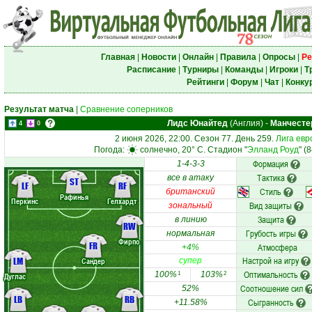
Главная
|
Новости
|
Онлайн
|
Правила
|
Опросы
|
Ре
Расписание
|
Турниры
|
Команды
|
Игроки
|
Т
Рейтинги
|
Форум
|
Чат
|
Конку
Результат матча
|
Сравнение соперников
Лидс Юнайтед
(Англия)
-
Манчесте
4
0
2 июня 2026, 22:00. Сезон 77. День 259.
Лига евр
Погода:
солнечно, 20° C. Стадион "
Элланд Роуд
" (
Формация
1-4-3-3
Тактика
все в атаку
ST
LF
RF
Стиль
британский
Рафинья
Перкинс
Гелхардт
Вид защиты
зональный
Защита
в линию
RW
Грубость игры
нормальная
Фирпо
FR
Атмосфера
+4%
Настрой на игру
LM
Сандер
супер
Оптимальность
100%
103%
1
2
Дуглас
Соотношение сил
52%
LB
RB
Сыгранность
+11.58%