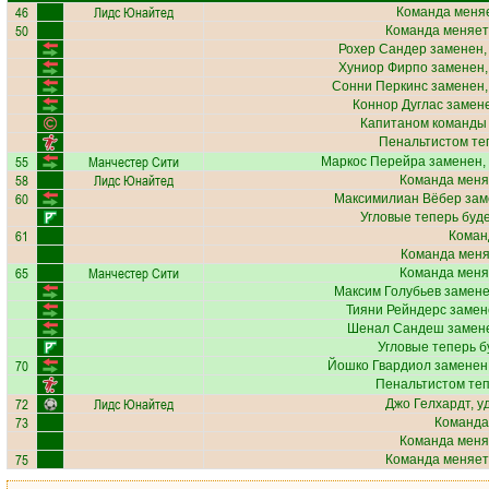
46
Лидс Юнайтед
Команда меняе
50
Команда меняет
Рохер Сандер
заменен,
Хуниор Фирпо
заменен,
Сонни Перкинс
заменен,
Коннор Дуглас
замене
Капитаном команды
Пенальтистом те
55
Манчестер Сити
Маркос Перейра
заменен,
58
Лидс Юнайтед
Команда меня
60
Максимилиан Вёбер
зам
Угловые теперь буд
61
Коман
Команда меняе
65
Манчестер Сити
Команда меня
Максим Голубьев
замене
Тияни Рейндерс
замен
Шенал Сандеш
замене
Угловые теперь б
70
Йошко Гвардиол
заменен,
Пенальтистом те
72
Лидс Юнайтед
Джо Гелхардт
, 
73
Команда
Команда меня
75
Команда меняет