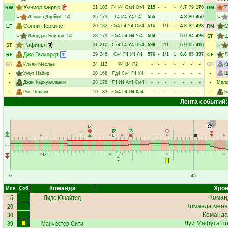
Хуниор Фирпо
Т
21
102
Г4
И4
См4
От4
215
-
-
-
4.7
79
170
RW
DM
↳
Дэниел Джеймс
, 50
25
173
Г4
И4
У4
П4
555
-
-
-
4.8
80
450
↳
Сонни Перкинс
О
26
182
Ск4
Г4
У4
См4
515
-
1/1
-
4.8
82
423
LF
RM
Ш
↳
Джордан Боуэри
, 50
28
179
Ск4
Г4
И4
Уг4
504
-
-
-
5.0
84
426
ST
Рафинья
31
210
Ск4
Г4
У4
Шт4
596
-
2/1
-
5.0
65
410
ST
↳
Джо Гелхардт
Л
29
246
Ск4
Г4
У4
Л4
576
-
1/1
1
6.6
65
397
RF
CF
GK
Ильян Меслье
24
112
Р4
В4
П2
-
-
-
-
-
-
-
GK
К
-
Умут Найир
28
166
Пд4
Ск4
Г4
У4
-
-
-
-
-
-
-
-
Ш
-
Джек Кархуалланки
28
178
Г4
И4
Ат4
См4
-
-
-
-
-
-
-
-
Мали
-
Рис Чедвик
19
83
Ск4
Г4
И4
Ка4
-
-
-
-
-
-
-
-
Б
Лента событий:
0
45
Команда
Хрон
Мин
Соб
15
Лидс Юнайтед
Коман
20
Команда меня
30
Команда
39
Манчестер Сити
Луи Мафута
по