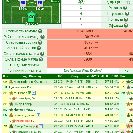
Иа
Мвасе
Удары (в створ)
CD
CD
5(3)
Угловые
5
Вёбер
Габер
Штрафные
4
GK
Пенальти
0
Клаэссон
Офсайды
1
Стоимость команд
2143 млн.
46%
Рейтинг силы команд
3917
+398
Стартовый состав
3878
+289
Игравший состав
4015
+298
Сила в начале матча
4834
4
Сила в конце матча
3909
4
Владение мячом
Лучший игрок матча
Худш
Джо Гелхардт
(Лидс Юнайтед)
Поз
Лидс Юнайтед
В
НC
Спец
РC
Ф
У/В
Г/П
О
ЗС
РФ
Поз
Кристоффер Клаэссон
Х
28
243
Р4
В4
Ат4
П4
506
-
2
-
5.7
81
441
GK
GK
Цзюньхань Иа
А
28
176
Г4
Ат4
См4
Л4
408
-
-
-
5.5
51
230
LB
LD
М. Вёбер
М
22
124
Ск4
Г4
От4
Уг4
338
-
-
-
5.2
73
273
CD
SW
↳
Чарли Крю
, 60
23
108
Ск4
Г4
И4
От4
250
-
-
-
5.2
83
209
↳
Омар Габер
Й
32
183
Пд4
Ск4
Г4
Шт4
561
-
-
-
5.9
65
390
CD
CD
Никсон Мвасе
27
191
Г4
Ат4
См4
Шт4
491
-
-
-
5.4
66
349
↳
RB
М
Коннор Дуглас
19
83
Г4
И4
У4
Шт4
198
-
-
-
4.9
81
161
CD
LM
↳
↳
Йоэл Пиру
, 50
20
103
Ск4
Г4
У4
П4
293
1
-
-
4.7
80
238
Р
Рохер Сандер
28
179
Г4
И4
У4
Ат4
431
1
-
-
4.7
70
302
RD
FR
Д
↳
Натаниэл Рейш
, 50
27
197
Г4
У4
Ат4
Ка4
485
-
1/0
-
4.8
76
370
LM