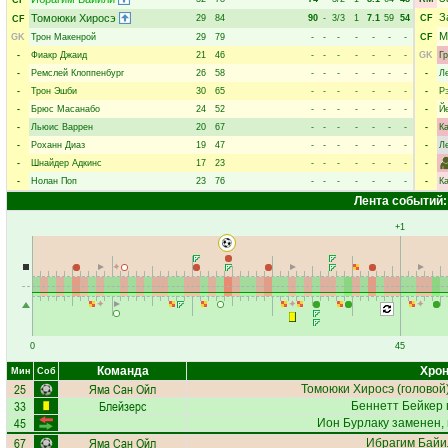
CF
З
Томоюки Хиросэ
29
84
90
-
3/3
1
7.1
59
54
CF
CF
М
GK
Трон Макенрой
29
79
-
-
-
-
-
-
-
CF
-
Фиакр Джаид
21
46
-
-
-
-
-
-
-
GK
Г
-
Ремслей Клоппенбург
26
58
-
-
-
-
-
-
-
-
Л
-
Трон Эшби
30
65
-
-
-
-
-
-
-
-
Р
-
Брюс Масанабо
24
52
-
-
-
-
-
-
-
-
Й
-
Льюис Варрен
20
67
-
-
-
-
-
-
-
-
К
-
Роханн Диаз
19
47
-
-
-
-
-
-
-
-
Л
-
Шнайдер Адкинс
17
23
-
-
-
-
-
-
-
-
-
Нолан Поп
23
76
-
-
-
-
-
-
-
-
К
Лента событий:
+1
0
45
Команда
Хрон
Мин
Соб
25
Яма Сан Ойл
Томоюки Хиросэ
(головой)
33
Блейзерс
Беннетт Бейкер
45
Ион Бурлаку
заменен, 
67
Яма Сан Ойл
Ибрагим Байи