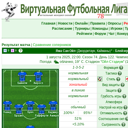
Главная
|
Новости
|
Онлайн
|
Правила
|
Опросы
|
Ре
Расписание
|
Турниры
|
Команды
|
Игроки
|
Т
Рейтинги
|
Форум
|
Чат
|
Конку
Результат матча
|
Сравнение соперников
Яма Сан Ойл
(Джорджтаун, Кайманы)
Блейзе
*
-
5
0
1 августа 2025, 22:00. Сезон 74. День 122. Чемпи
Погода:
облачно, 19° C. Стадион "
Ойл Стэдиум
" (
Формация
1-3-5-2
Тактика
нормальная
CF
CF
Стиль
нормальный
Байили
Хиросэ
Вид защиты
зональный
Защита
в линию
Грубость игры
нормальная
Атмосфера
-
LM
CM
RM
Настрой на игру
обычный
CM
CM
Нахид
Бунч
Хаджир-
Оптимальность
100%
95%
1
2
Бразил
Рафферти
Амири
Соотношение сил
51%
Сыгранность
+5.10%