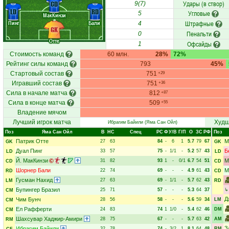
Удары (в створ)
CD
9(7)
LD
RD
Угловые
5
МакКинзи
Пинг
Бали
Штрафные
4
GK
Пенальти
0
Отте
Офсайды
1
Стоимость команд
60 млн.
28%
72%
Рейтинг силы команд
793
45%
Стартовый состав
751
+29
Игравший состав
751
+36
Сила в начале матча
812
+87
Сила в конце матча
509
+55
Владение мячом
Лучший игрок матча
Худш
Ибрагим Байили
(Яма Сан Ойл)
Поз
Яма Сан Ойл
В
НC
Спец
РC
Ф
У/В
Г/П
О
ЗС
РФ
Поз
Патрик Отте
М
27
63
84
-
6
1
5.7
79
67
GK
GK
Дуал Пинг
Б
33
57
75
-
1/1
-
5.2
57
43
LD
LD
Й. МакКинзи
М
31
82
93
1
-
0/1
6.7
54
51
CD
CD
Шорнер Бали
М
22
74
69
-
-
-
4.9
61
43
RD
CD
Гусман Нахид
27
63
69
-
1/1
-
5.7
62
43
LM
RD
Бупингер Бразил
25
71
57
-
-
-
5.3
64
37
CM
Д
Чим Бунч
28
56
58
-
-
-
5.6
59
34
LM
CM
Ел Рафферти
24
83
74
1
1/0
-
5.4
62
46
DM
CM
Шахсувар Хаджир-Амири
28
75
67
-
-
-
5.7
63
42
AM
RM
З
Ибрагим Байили
32
78
74
-
3/2
1
8.1
64
48
RM