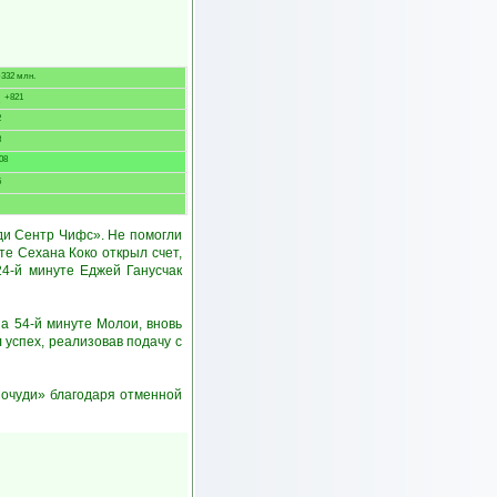
332 млн.
2
+821
2
3
08
5
ди Сентр Чифс». Не помогли
е Сехана Коко открыл счет,
24-й минуте Еджей Ганусчак
на 54-й минуте Молои, вновь
 успех, реализовав подачу с
Мочуди» благодаря отменной