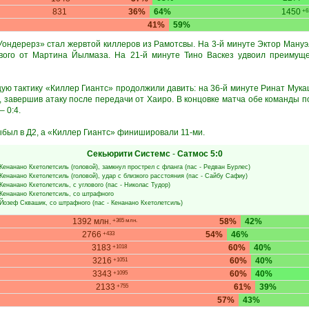
831
36%
64%
1450
+6
41%
59%
ондерерз» стал жервтой киллеров из Рамотсвы. На 3-й минуте Эктор Мануэл
ового от Мартина Йылмаза. На 21-й минуте Тино Васкез удвоил преимуще
ую тактику «Киллер Гиантс» продолжили давить: на 36-й минуте Ринат Мукаш
я, завершив атаку после передачи от Хаиро. В концовке матча обе команды п
 0:4.
был в Д2, а «Киллер Гиантс» финишировали 11-ми.
Секьюрити Системс
-
Сатмос
5:0
Кенанано Кхетолетсиль
(головой), замкнул прострел с фланга (пас -
Редван Бурлес
)
Кенанано Кхетолетсиль
(головой), удар с близкого расстояния (пас -
Сайбу Сафиу
)
Кенанано Кхетолетсиль
, с углового (пас -
Николас Тудор
)
Кенанано Кхетолетсиль
, со штрафного
Йозеф Сквашик
, со штрафного (пас -
Кенанано Кхетолетсиль
)
1392 млн.
58%
42%
+365 млн.
2766
54%
46%
+433
3183
60%
40%
+1018
3216
60%
40%
+1051
3343
60%
40%
+1095
2133
61%
39%
+755
57%
43%