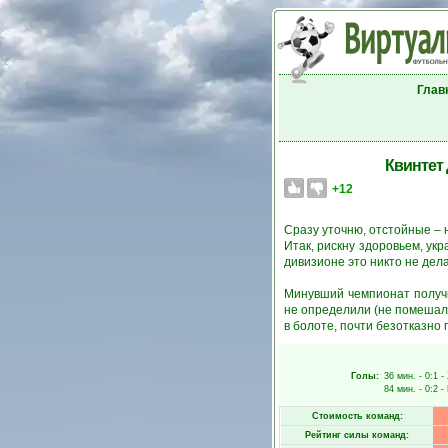
Глав
Квинтет
+12
Сразу уточню, отстойные – н
Итак, рискну здоровьем, ук
дивизионе это никто не дела
Минувший чемпионат получи
не определили (не помешал 
в болоте, почти безотказно 
Голы:
36 мин.
- 0:1 -
84 мин.
- 0:2 -
Стоимость команд:
Рейтинг силы команд: