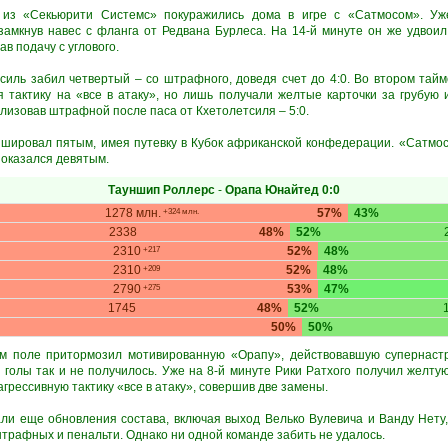
 из «Секьюрити Системс» покуражились дома в игре с «Сатмосом». Уж
 замкнув навес с фланга от Редвана Бурлеса. На 14-й минуте он же удвоил
в подачу с углового.
иль забил четвертый – со штрафного, доведя счет до 4:0. Во втором тайм
я тактику на «все в атаку», но лишь получали желтые карточки за грубую 
ализовав штрафной после паса от Кхетолетсиля – 5:0.
ировал пятым, имея путевку в Кубок африканской конфедерации. «Сатмос
 оказался девятым.
Тауншип Роллерс
-
Орапа Юнайтед
0:0
1278 млн.
57%
43%
+324 млн.
2338
48%
52%
2310
52%
48%
+217
2310
52%
48%
+209
2790
53%
47%
+275
1745
48%
52%
50%
50%
м поле притормозил мотивированную «Орапу», действовавшую супернастр
в голы так и не получилось. Уже на 8-й минуте Рики Ратхого получил желтую 
грессивную тактику «все в атаку», совершив две замены.
ли еще обновления состава, включая выход Велько Вулевича и Ванду Нету
трафных и пенальти. Однако ни одной команде забить не удалось.