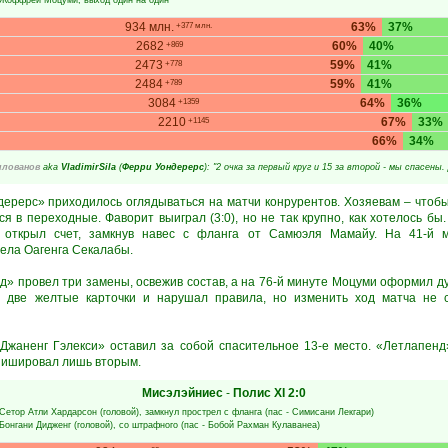
Жоффрей Моцуми
, выход один на один
934 млн.
63%
37%
+377 млн.
2682
60%
40%
+869
2473
59%
41%
+778
2484
59%
41%
+789
3084
64%
36%
+1359
2210
67%
33%
+1145
66%
34%
илованов
aka
VladimirSila
(
Ферри Уондерерс
): "2 очка за первый круг и 15 за второй - мы спасены
ерерс» приходилось оглядываться на матчи конрурентов. Хозяевам – чтобы
ся в переходные. Фаворит выиграл (3:0), но не так крупно, как хотелось бы
ткрыл счет, замкнув навес с фланга от Самюэля Мамайу. На 41-й 
ела Оагенга Секалабы.
д» провел три замены, освежив состав, а на 76-й минуте Моцуми оформил ду
 две желтые карточки и нарушал правила, но изменить ход матча не с
Джаненг Гэлекси» оставил за собой спасительное 13-е место. «Летлапен
нишировал лишь вторым.
Мисэлэйниес
-
Полис XI
2:0
Сетор Атли Хардарсон
(головой), замкнул прострел с фланга (пас -
Симисани Лекгари
)
Бонгани Дидженг
(головой), со штрафного (пас -
Бобой Рахман Кулаванеа
)