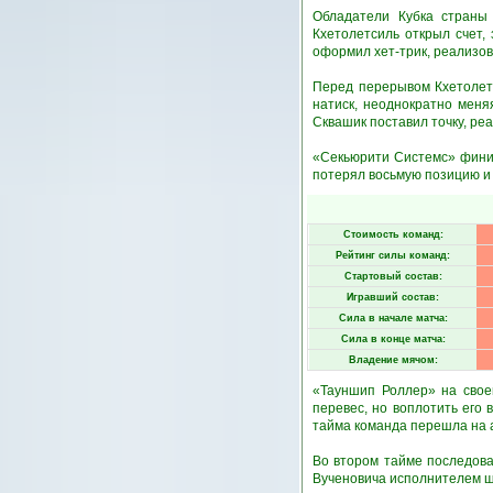
Обладатели Кубка страны
Кхетолетсиль открыл счет,
оформил хет-трик, реализова
Перед перерывом Кхетолетс
натиск, неоднократно меня
Сквашик поставил точку, ре
«Секьюрити Системс» финиш
потерял восьмую позицию и
Стоимость команд:
Рейтинг силы команд:
Стартовый состав:
Игравший состав:
Сила в начале матча:
Сила в конце матча:
Владение мячом:
«Тауншип Роллер» на свое
перевес, но воплотить его 
тайма команда перешла на а
Во втором тайме последова
Вученовича исполнителем ш