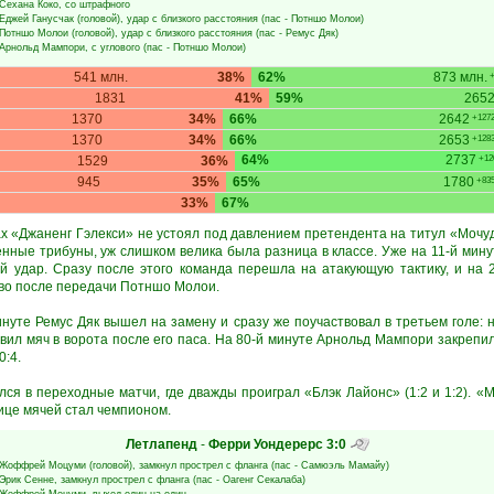
Сехана Коко
, со штрафного
Еджей Ганусчак
(головой), удар с близкого расстояния (пас -
Потншо Молои
)
Потншо Молои
(головой), удар с близкого расстояния (пас -
Ремус Дяк
)
Арнольд Мампори
, с углового (пас -
Потншо Молои
)
541 млн.
38%
62%
873 млн.
+
1831
41%
59%
265
1370
34%
66%
2642
+127
1370
34%
66%
2653
+128
64%
2737
1529
36%
+12
945
35%
65%
1780
+83
33%
67%
х «Джаненг Гэлекси» не устоял под давлением претендента на титул «Мочу
нные трибуны, уж слишком велика была разница в классе. Уже на 11-й минут
 удар. Сразу после этого команда перешла на атакующую тактику, и на 
во после передачи Потншо Молои.
нуте Ремус Дяк вышел на замену и сразу же поучаствовал в третьем голе: 
вил мяч в ворота после его паса. На 80-й минуте Арнольд Мампори закрепил
0:4.
лся в переходные матчи, где дважды проиграл «Блэк Лайонс» (1:2 и 1:2). «
ице мячей стал чемпионом.
Летлапенд
-
Ферри Уондерерс
3:0
Жоффрей Моцуми
(головой), замкнул прострел с фланга (пас -
Самюэль Мамайу
)
Эрик Сенне
, замкнул прострел с фланга (пас -
Оагенг Секалаба
)