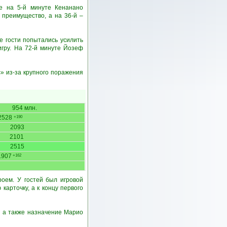
е на 5-й минуте Кенанано
 преимущество, а на 36-й –
е гости попытались усилить
игру. На 72-й минуте Йозеф
» из-за крупного поражения
954 млн.
2528
+190
2093
2101
2515
1907
+162
оем. У гостей был игровой
карточку, а к концу первого
, а также назначение Марио