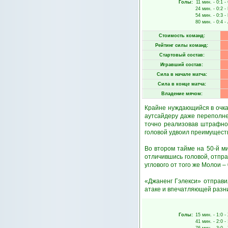
Голы:
11 мин.
- 0:1 -
24 мин.
- 0:2 -
54 мин.
- 0:3 -
80 мин.
- 0:4 -
Стоимость команд:
Рейтинг силы команд:
Стартовый состав:
Игравший состав:
Сила в начале матча:
Сила в конце матча:
Владение мячом:
Крайне нуждающийся в очка
аутсайдеру даже переполне
точно реализовав штрафной
головой удвоил преимущест
Во втором тайме на 50-й ми
отличившись головой, отпра
углового от того же Молои – 
«Джаненг Гэлекси» отправи
атаке и впечатляющей разн
Голы:
15 мин.
- 1:0 -
41 мин.
- 2:0 -