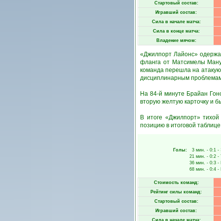
Стартовый состав:
Игравший состав:
Сила в начале матча:
Сила в конце матча:
Владение мячом:
«Джилпорт Лайонс» одержал
фланга от Матсимелы Мануа
команда перешла на атакующу
дисциплинарным проблемам
На 84-й минуте Брайан Гон
вторую желтую карточку и б
В итоге «Джилпорт» тихой
позицию в итоговой таблице
Голы:
3 мин.
- 0:1 -
21 мин.
- 0:2 -
36 мин.
- 0:3 -
68 мин.
- 0:4 -
Стоимость команд:
Рейтинг силы команд:
Стартовый состав:
Игравший состав:
Сила в начале матча: