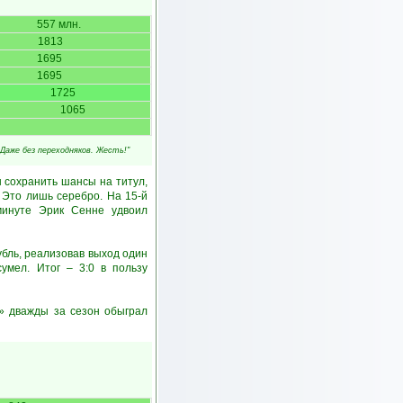
557 млн.
1813
1695
1695
1725
1065
. Даже без переходняков. Жесть!"
 сохранить шансы на титул,
. Это лишь серебро. На 15-й
минуте Эрик Сенне удвоил
бль, реализовав выход один
умел. Итог – 3:0 в пользу
д» дважды за сезон обыграл