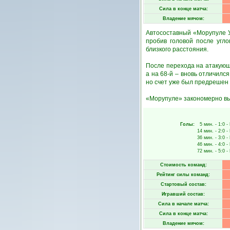
Сила в конце матча:
Владение мячом:
Автосоставный «Морупуле У
пробив головой после угл
близкого расстояния.
После перехода на атакующ
а на 68-й – вновь отличилс
но счет уже был предрешен –
«Морупуле» закономерно вы
Голы:
5 мин.
- 1:0 -
14 мин.
- 2:0 -
36 мин.
- 3:0 -
46 мин.
- 4:0 -
72 мин.
- 5:0 -
Стоимость команд:
Рейтинг силы команд:
Стартовый состав:
Игравший состав:
Сила в начале матча:
Сила в конце матча:
Владение мячом: