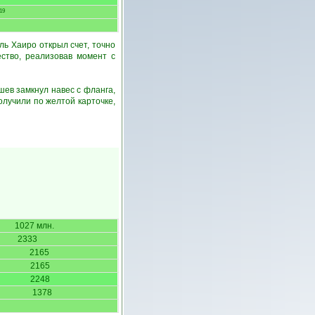
19
ь Хаиро открыл счет, точно
ство, реализовав момент с
ев замкнул навес с фланга,
олучили по желтой карточке,
1027 млн.
2333
2165
2165
2248
1378