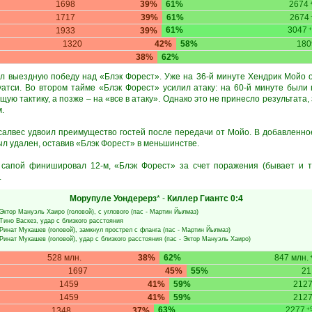
1698
39%
61%
2674
+
1717
39%
61%
2674
61%
3047
1933
39%
+
1320
42%
58%
180
38%
62%
 выездную победу над «Блэк Форест». Уже на 36-й минуте Хендрик Мойо от
тси. Во втором тайме «Блэк Форест» усилил атаку: на 60-й минуте были
ю тактику, а позже – на «все в атаку». Однако это не принесло результата, 
.
салвес удвоил преимущество гостей после передачи от Мойо. В добавленн
ыл удален, оставив «Блэк Форест» в меньшинстве.
 сапой финишировал 12-м, «Блэк Форест» за счет поражения (бывает и т
.
Морупуле Уондерерз
* -
Киллер Гиантс
0:4
Эктор Мануэль Хаиро
(головой), с углового (пас -
Мартин Йылмаз
)
Тино Васкез
, удар с близкого расстояния
Ринат Мукашев
(головой), замкнул прострел с фланга (пас -
Мартин Йылмаз
)
Ринат Мукашев
(головой), удар с близкого расстояния (пас -
Эктор Мануэль Хаиро
)
528 млн.
38%
62%
847 млн.
+
1697
45%
55%
21
1459
41%
59%
212
1459
41%
59%
212
63%
2277
1348
37%
+9