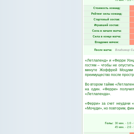
76 мин.
- 3:0 -
Стоимость команд:
Рейтинг силы команд:
Стартовый состав:
Игравший состав:
Сила в начале матча:
Сила в конце матча:
Владение мячом:
После матча:
Владимир С
«Летлапенд» и «Ферри Уонд
гостям – чтобы не опустить
минуте Жоффрей Моцуми о
преимущество после простр
Во втором тайме «Летлапен
на один. «Ферри» получил
«Летлапенда».
«Ферри» за счет неудачи «
«Мочуди», но повторим, фи
Голы:
30 мин.
- 1:0 -
45 мин.
- 2:0 -