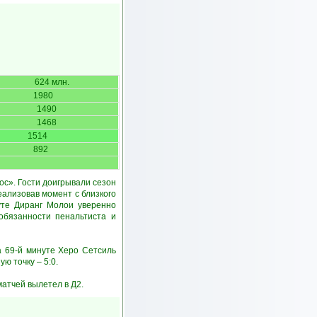
624 млн.
1980
1490
1468
1514
892
с». Гости доигрывали сезон
еализовав момент с близкого
уте Диранг Молои уверенно
обязанности пенальтиста и
а 69-й минуте Херо Сетсиль
ю точку – 5:0.
атчей вылетел в Д2.