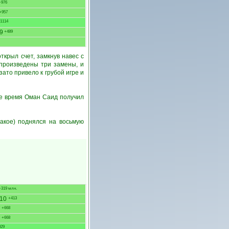
976
+957
1114
9
+489
крыл счет, замкнув навес с
 произведены три замены, и
зато привело к грубой игре и
ое время Оман Саид получил
акое) поднялся на восьмую
319 млн.
10
+413
7
+668
7
+668
29