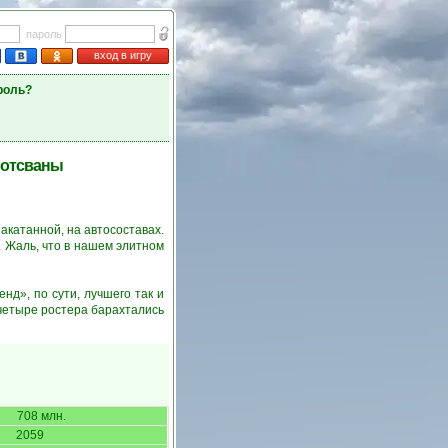
пароль
вход в игру
роль?
Ботсваны
накатанной, на автосоставах.
. Жаль, что в нашем элитном
д», по сути, лучшего так и
 четыре ростера барахтались
708 млн.
2059