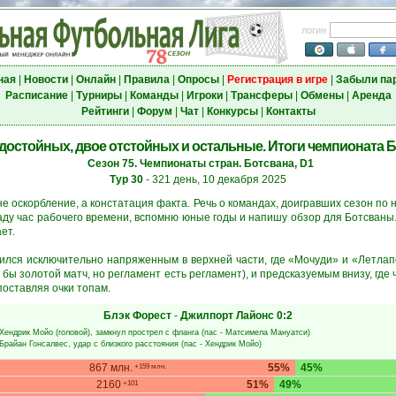
логин
ная
|
Новости
|
Онлайн
|
Правила
|
Опросы
|
Регистрация в игре
|
Забыли па
Расписание
|
Турниры
|
Команды
|
Игроки
|
Трансферы
|
Обмены
|
Аренда
Рейтинги
|
Форум
|
Чат
|
Конкурсы
|
Контакты
 достойных, двое отстойных и остальные. Итоги чемпионата 
Сезон 75. Чемпионаты стран. Ботсвана, D1
Тур 30
- 321 день, 10 декабря 2025
е оскорбление, а констатация факта. Речь о командах, доигравших сезон по 
раду час рабочего времени, вспомню юные годы и напишу обзор для Ботсваны
ет.
лся исключительно напряженным в верхней части, где «Мочуди» и «Летлапен
бы золотой матч, но регламент есть регламент), и предсказуемым внизу, где
поставляя очки топам.
Блэк Форест
-
Джилпорт Лайонс
0:2
Хендрик Мойо
(головой), замкнул прострел с фланга (пас -
Матсимела Мануатси
)
Брайан Гонсалвес
, удар с близкого расстояния (пас -
Хендрик Мойо
)
867 млн.
55%
45%
+159 млн.
2160
51%
49%
+101