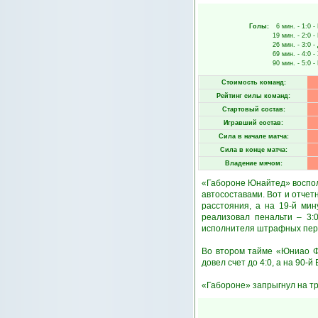
Голы:
6 мин.
- 1:0 -
19 мин.
- 2:0 -
26 мин.
- 3:0 -
69 мин.
- 4:0 -
90 мин.
- 5:0 -
Стоимость команд:
Рейтинг силы команд:
Стартовый состав:
Игравший состав:
Сила в начале матча:
Сила в конце матча:
Владение мячом:
«Габороне Юнайтед» воспол
автосоставами. Вот и отчет
расстояния, а на 19-й ми
реализовал пенальти – 3:
исполнителя штрафных пере
Во втором тайме «Юниао Фл
довел счет до 4:0, а на 90
«Габороне» запрыгнул на тр