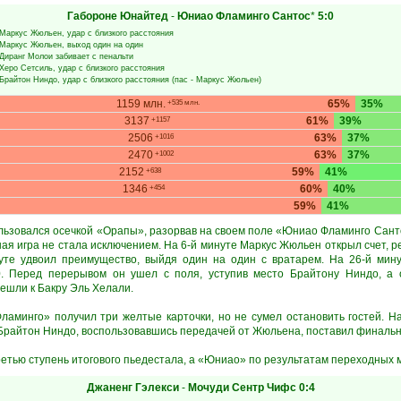
Габороне Юнайтед
-
Юниао Фламинго Сантос
*
5:0
Маркус Жюльен
, удар с близкого расстояния
Маркус Жюльен
, выход один на один
Диранг Молои
забивает с пенальти
Херо Сетсиль
, удар с близкого расстояния
Брайтон Ниндо
, удар с близкого расстояния (пас -
Маркус Жюльен
)
1159 млн.
65%
35%
+535 млн.
3137
61%
39%
+1157
2506
63%
37%
+1016
2470
63%
37%
+1002
2152
59%
41%
+638
1346
60%
40%
+454
59%
41%
ьзовался осечкой «Орапы», разорвав на своем поле «Юниао Фламинго Санто
ная игра не стала исключением. На 6-й минуте Маркус Жюльен открыл счет, р
нуте удвоил преимущество, выйдя один на один с вратарем. На 26-й мин
0. Перед перерывом он ушел с поля, уступив место Брайтону Ниндо, а 
шли к Бакру Эль Хелали.
аминго» получил три желтые карточки, но не сумел остановить гостей. Н
-й Брайтон Ниндо, воспользовавшись передачей от Жюльена, поставил финальну
етью ступень итогового пьедестала, а «Юниао» по результатам переходных м
Джаненг Гэлекси
-
Мочуди Сентр Чифс
0:4