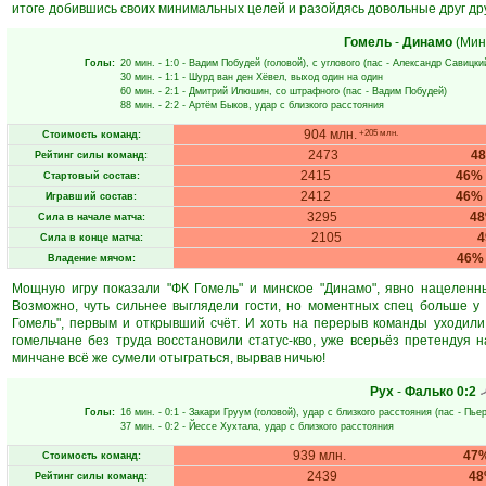
итоге добившись своих минимальных целей и разойдясь довольные друг друг
Гомель
-
Динамо
(Мин
Голы:
20 мин.
- 1:0 -
Вадим Побудей
(головой), с углового (пас -
Александр Савицки
30 мин.
- 1:1 -
Шурд ван ден Хёвел
, выход один на один
60 мин.
- 2:1 -
Дмитрий Илюшин
, со штрафного (пас -
Вадим Побудей
)
88 мин.
- 2:2 -
Артём Быков
, удар с близкого расстояния
904 млн.
+205 млн.
Стоимость команд:
2473
4
Рейтинг силы команд:
2415
46%
Стартовый состав:
2412
46%
Игравший состав:
3295
4
Сила в начале матча:
2105
Сила в конце матча:
46%
Владение мячом:
Мощную игру показали "ФК Гомель" и минское "Динамо", явно нацеленн
Возможно, чуть сильнее выглядели гости, но моментных спец больше у 
Гомель", первым и открывший счёт. И хоть на перерыв команды уходил
гомельчане без труда восстановили статус-кво, уже всерьёз претендуя н
минчане всё же сумели отыграться, вырвав ничью!
Рух
-
Фалько
0:2
Голы:
16 мин.
- 0:1 -
Закари Груум
(головой), удар с близкого расстояния (пас -
Пье
37 мин.
- 0:2 -
Йессе Хухтала
, удар с близкого расстояния
939 млн.
47
Стоимость команд:
2439
4
Рейтинг силы команд: