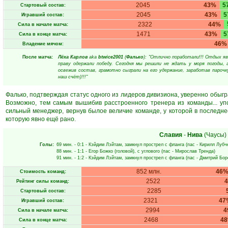
2045
43%
5
Стартовый состав:
2045
43%
5
Игравший состав:
2322
44%
Сила в начале матча:
1471
43%
5
Сила в конце матча:
46%
Владение мячом:
После матча:
Лёха Карлов
aka
btwice2001
(
Фалько
): "Отлично поработали!!! Отдых я
праву одержали победу. Сегодня мы решили не ждать у моря погоды, 
освежив состав, грамотно сыграли на его удержание, заработав парочку
наш счёт)!!!"
Фалько, подтверждая статус одного из лидеров дивизиона, уверенно обыгра
Возможно, тем самым вышибив расстроенного тренера из команды... упс
сильный менеджер, вернув былое величие команде, у которой в последнее
которую явно ещё рано.
Славия
-
Нива
(Чаусы)
Голы:
69 мин.
- 0:1 -
Кэйдим Лэйтам
, замкнул прострел с фланга (пас -
Кирилл Лубч
88 мин.
- 1:1 -
Егор Божко
(головой), с углового (пас -
Мирослав Тренда
)
91 мин.
- 1:2 -
Кэйдим Лэйтам
, замкнул прострел с фланга (пас -
Дмитрий Бор
852 млн.
46
Стоимость команд:
2522
Рейтинг силы команд:
2285
Стартовый состав:
2321
47
Игравший состав:
2994
4
Сила в начале матча:
2468
4
Сила в конце матча: