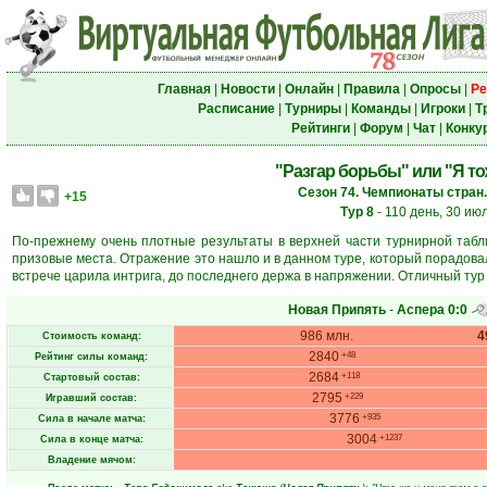
Главная
|
Новости
|
Онлайн
|
Правила
|
Опросы
|
Ре
Расписание
|
Турниры
|
Команды
|
Игроки
|
Т
Рейтинги
|
Форум
|
Чат
|
Конку
"Разгар борьбы" или "Я то
Сезон 74. Чемпионаты стран.
+15
Тур 8
- 110 день, 30 ию
По-прежнему очень плотные результаты в верхней части турнирной таб
призовые места. Отражение это нашло и в данном туре, который порадова
встрече царила интрига, до последнего держа в напряжении. Отличный тур 
Новая Припять
-
Аспера
0:0
986 млн.
4
Стоимость команд:
2840
+48
Рейтинг силы команд:
2684
+118
Стартовый состав:
2795
+229
Игравший состав:
3776
+935
Сила в начале матча:
3004
+1237
Сила в конце матча:
Владение мячом: