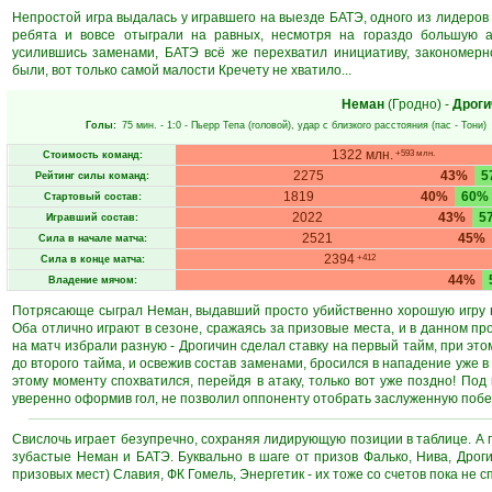
Непростой игра выдалась у игравшего на выезде БАТЭ, одного из лидеров
ребята и вовсе отыграли на равных, несмотря на гораздо большую ак
усилившись заменами, БАТЭ всё же перехватил инициативу, закономерн
были, вот только самой малости Кречету не хватило...
Неман
(Гродно)
-
Дроги
Голы:
75 мин.
- 1:0 -
Пьерр Тепа
(головой), удар с близкого расстояния (пас -
Тони
)
1322 млн.
+593 млн.
Стоимость команд:
2275
43%
5
Рейтинг силы команд:
1819
40%
60%
Стартовый состав:
2022
43%
5
Игравший состав:
2521
45%
Сила в начале матча:
2394
+412
Сила в конце матча:
44%
Владение мячом:
Потрясающе сыграл Неман, выдавший просто убийственно хорошую игру в 
Оба отлично играют в сезоне, сражаясь за призовые места, и в данном пр
на матч избрали разную - Дрогичин сделал ставку на первый тайм, при это
до второго тайма, и освежив состав заменами, бросился в нападение уже в
этому моменту спохватился, перейдя в атаку, только вот уже поздно! Под
уверенно оформив гол, не позволил оппоненту отобрать заслуженную побе
Свислочь играет безупречно, сохраняя лидирующую позиции в таблице. А 
зубастые Неман и БАТЭ. Буквально в шаге от призов Фалько, Нива, Дроги
призовых мест) Славия, ФК Гомель, Энергетик - их тоже со счетов пока не с