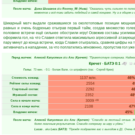
Владение мячом:
После матча:
Дима Шишаков
aka
Rooney_98
(
Нива
): "Оказались чуть сильнее по пол
моментов и всё-таки забить победный в самой концовке. Ну а в общем и ц
Шикарный матч выдали сражавшиеся за околотоповые позиции мощная 
равных и очень бодренько отыграв первый тайм, создав множество голев
половине встречи ещё сильнее обострили игру! Освежив составы усилива
оформила гол, на что Славия ответила максимально агрессивной атакующей
пару минут до конца встречи, когда Славия отыгралась, сравняв цифры на т
активничать в нападении, за что поплатились мгновенно, пропустив гол уж
Перед матчем:
Алексей Капусткин
aka
Али
(
Кречет
): "Приветствую соперника. Надею
Кречет
-
БАТЭ
0:1
4
Голы:
73 мин.
- 0:1 -
Болаж Вали
, со штрафного (пас -
Сергей Крюк
)
1137 млн.
46%
Стоимость команд:
2554
4
Рейтинг силы команд:
2292
4
Стартовый состав:
2352
4
Игравший состав:
3009
+69
Сила в начале матча:
2108
47
Сила в конце матча:
45%
Владение мячом:
После матча:
Алексей Капусткин
aka
Али
(
Кречет
): "Спасибо за лестный отзыв. 
более логичным результатом. Спасибо сопернику за игру и удачи."
Lucas .
aka
Lecs
(
БАТЭ
): "Прежде поздравляю вас с выходом в Д1. Очень