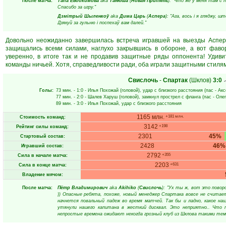
После матча:
Tana Евдокимова
aka
Tанюша
(
Новая Припять
): "Что же у меня там с 
Спасибо за игру."
Дзмітрый Шыленкоў
aka
Дима Царь
(
Аспера
): "Ага, вось і я гляджу, 
Дзякуй за гульню і поспехаў вам далей."
Довольно неожиданно завершилась встреча игравшей на выезды Асперы
защищались всеми силами, наглухо закрывшись в обороне, а вот фавор
уверенно, в итоге так и не продавив защитные ряды оппонента! Удиви
команды ничьей. Хотя, справедливости ради, оба играли защитными стилями
Свислочь
-
Спартак
(Шклов)
3:0
Голы:
73 мин.
- 1:0 -
Илья Похожай
(головой), удар с близкого расстояния (пас -
Акс
77 мин.
- 2:0 -
Шалев Харуш
(головой), замкнул прострел с фланга (пас -
Олег
89 мин.
- 3:0 -
Илья Похожай
, удар с близкого расстояния
1165 млн.
+181 млн.
Стоимость команд:
3142
+198
Рейтинг силы команд:
2301
45%
Стартовый состав:
2428
46%
Игравший состав:
2792
+355
Сила в начале матча:
2203
+631
Сила в конце матча:
Владение мячом:
После матча:
Пётр Владимирович
aka
Akihiko
(
Свислочь
): "Ух ты ж, вот это повор
)) Опасные ребята, похоже, новый менеджер Спартака вовсе не считае
начнется повальный падеж во время матчей. Так бы и ладно, какое на
утянули нашего капитана в жесткий дисквал. Это неприятно.. Что 
непростые времена ожидают некогда грозный клуб из Шклова такими тем