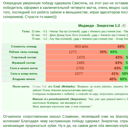
Очередную уверенную победу одержала Свислочь, на этот раз не оставивш
победитель оформил в заключительной четверти матча, очень мощно сыгр
того, последний гол ребята забили в меньшинстве, играя вдесятером пос
соперников). Страсти-то какие)))
Медведи
-
Энергетик
1:2
Голы:
22 мин.
- 0:1 -
Никлас Кастро
(головой), удар с близкого расстояния (пас -
Па
62 мин.
- 0:2 -
Джон Дэвид Хуан Хосе
(головой), удар с близкого расстояния (
79 мин.
- 1:2 -
Алу Ави
(головой), удар с близкого расстояния (пас -
Аскар Ан
943 млн.
44%
Стоимость команд:
1271
35%
65%
Рейтинг силы команд:
1470
43%
Стартовый состав:
1465
43%
Игравший состав:
5
1755
43%
Сила в начале матча:
1077
41%
59
Сила в конце матча:
40%
60%
Владение мячом:
После матча:
Слава Тай
aka
Слай
(
Медведи
): "Впервые за сезон удалось оказать б
забили! Очень доволен результатами матча)))
Соперника поздравляю с победой, и спасибо за игру, получилось интересно 
Максим
aka
poezdasamoleti
(
Энергетик
): "Ага, уже щас равный матч с
настолько бездарны, как минимум в д1.
Жаль вратаря опустили нам, а так терпимо."
Отчаянное сопротивление оказал Славянин, лелеявший очки на благопри
коллизию! Благодаря чему заслуженную победу одержал Энергетик, спра
начинающие прорезаться зубки. Ну и да, на самом деле оба минских клуба