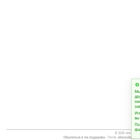
Мы
др
на
за
Ис
вы
По
фа
© 2026 vsol.ws
Обратиться в тех.поддержку
- Почта:
alkarpuk@gmai