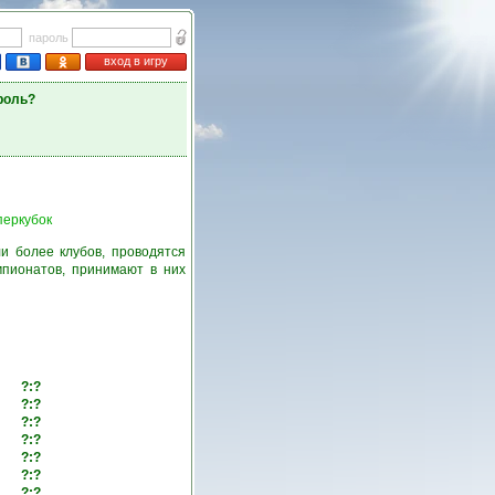
пароль
вход в игру
роль?
перкубок
и более клубов, проводятся
пионатов, принимают в них
?:?
?:?
?:?
?:?
?:?
?:?
?:?