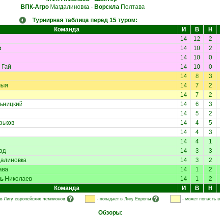
ВПК-Агро
Магдалиновка
-
Ворскла
Полтава
Турнирная таблица перед 15 туром:
Команда
И
В
Н
14
12
2
в
14
10
2
14
10
0
 Гай
14
10
0
14
8
3
мыя
14
7
2
14
7
2
ьницкий
14
6
3
14
5
2
рьков
14
4
5
14
4
3
14
4
1
од
14
3
3
алиновка
14
3
2
ава
14
1
2
ь
Николаев
14
1
2
Команда
И
В
Н
 в Лигу европейских чемпионов
- попадает в Лигу Европы
- может попасть 
Обзоры
: