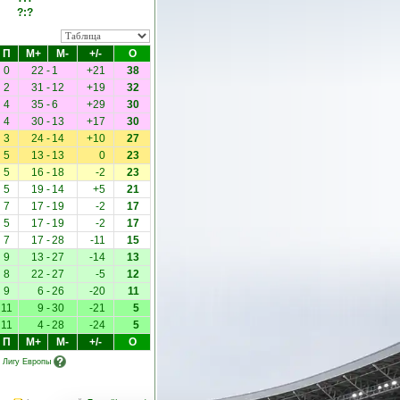
?:?
П
М+
М-
+/-
О
0
22
-
1
+21
38
2
31
-
12
+19
32
4
35
-
6
+29
30
4
30
-
13
+17
30
3
24
-
14
+10
27
5
13
-
13
0
23
5
16
-
18
-2
23
5
19
-
14
+5
21
7
17
-
19
-2
17
5
17
-
19
-2
17
7
17
-
28
-11
15
9
13
-
27
-14
13
8
22
-
27
-5
12
9
6
-
26
-20
11
11
9
-
30
-21
5
11
4
-
28
-24
5
П
М+
М-
+/-
О
в Лигу Европы