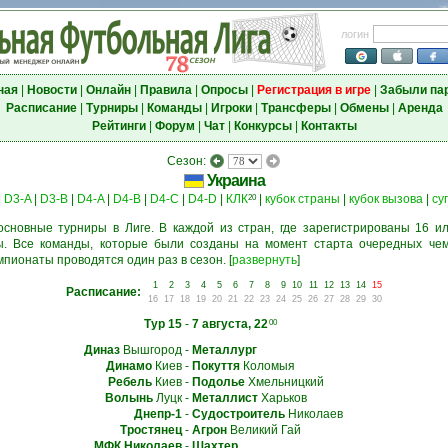
логин
ная
|
Новости
|
Онлайн
|
Правила
|
Опросы
|
Регистрация в игре
|
Забыли па
Расписание
|
Турниры
|
Команды
|
Игроки
|
Трансферы
|
Обмены
|
Аренда
Рейтинги
|
Форум
|
Чат
|
Конкурсы
|
Контакты
Сезон:
Украина
|
D3-A
|
D3-B
|
D4-A
|
D4-B
|
D4-C
|
D4-D
|
КЛК
|
кубок страны
|
кубок вызова
|
су
20
основные турниры в Лиге. В каждой из стран, где зарегистрированы 16 ил
. Все команды, которые были созданы на момент старта очередных чем
мпионаты проводятся один раз в сезон.
[
развернуть
]
1
2
3
4
5
6
7
8
9
10
11
12
13
14
15
Расписание:
16
17
18
19
20
21
22
23
24
25
26
27
28
29
30
Тур 15
-
7 августа, 22
00
Диназ
Вышгород
-
Металлург
Динамо
Киев
-
Покуття
Коломыя
Ребель
Киев
-
Подолье
Хмельницкий
Волынь
Луцк
-
Металлист
Харьков
Днепр-1
-
Судостроитель
Николаев
Тростянец
-
Агрон
Великий Гай
МФК Николаев
-
Шахтер