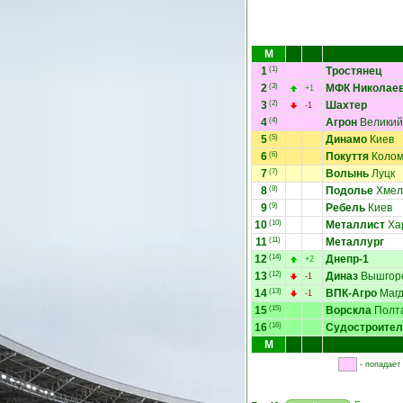
М
1
(1)
Тростянец
2
(3)
МФК Николае
+1
3
(2)
Шахтер
-1
4
(4)
Агрон
Великий
5
(5)
Динамо
Киев
6
(6)
Покуття
Коло
7
(7)
Волынь
Луцк
8
(8)
Подолье
Хмел
9
(9)
Ребель
Киев
10
(10)
Металлист
Ха
11
(11)
Металлург
12
(14)
Днепр-1
+2
13
(12)
Диназ
Вышгор
-1
14
(13)
ВПК-Агро
Магд
-1
15
(15)
Ворскла
Полт
16
(16)
Судостроител
М
- попадает