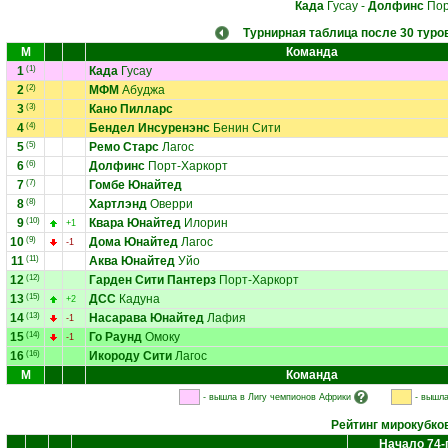
Када
Гусау
-
Долфинс
Пор
Турнирная таблица после 30 туро
М
Команда
1
(1)
Када
Гусау
2
(2)
МФМ
Абуджа
3
(3)
Кано Пилларс
4
(4)
Бендел Инсуренэнс
Бенин Сити
5
(5)
Ремо Старс
Лагос
6
(6)
Долфинс
Порт-Харкорт
7
(7)
Гомбе Юнайтед
8
(8)
Хартлэнд
Оверри
9
(10)
Квара Юнайтед
Илорин
+1
10
(9)
Дома Юнайтед
Лагос
-1
11
(11)
Аква Юнайтед
Уйо
12
(12)
Гарден Сити Пантерз
Порт-Харкорт
13
(15)
ДСС
Кадуна
+2
14
(13)
Насарава Юнайтед
Лафия
-1
15
(14)
Го Раунд
Омоку
-1
16
(16)
Икороду Сити
Лагос
М
Команда
- вышла в Лигу чемпионов Африки
- вышла
Рейтинг мирокубко
Начало 74-