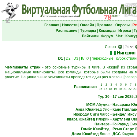
Главная
|
Новости
|
Онлайн
|
Правила
|
Опросы
|
Ре
Расписание
|
Турниры
|
Команды
|
Игроки
|
Т
Рейтинги
|
Форум
|
Чат
|
Конку
Сезон:
Нигерия
D1
|
D2
|
D3
|
КЛК
|
переходные
|
кубок стра
6
Чемпионаты стран
- это основные турниры в Лиге. В каждой из стран
национальные чемпионаты. Все команды, которые были созданы на м
участие. Национальные чемпионаты проводятся один раз в сезон.
[
развер
1
2
3
4
5
6
7
8
Расписание:
16
17
18
19
20
21
22
23
Тур 30
-
17 сен 2025, 
МФМ
Абуджа
-
Насарава Юн
Аква Юнайтед
Уйо
-
Кано Пиллар
Икороду Сити
Лагос
-
Бендел Инсу
Квара Юнайтед
Илорин
-
Хартлэнд
Ов
Пантерз
-
Го Раунд
Омо
Гомбе Юнайтед
-
Ремо Старс
Л
Дома Юнайтед
Лагос
-
ДСС
Кадуна