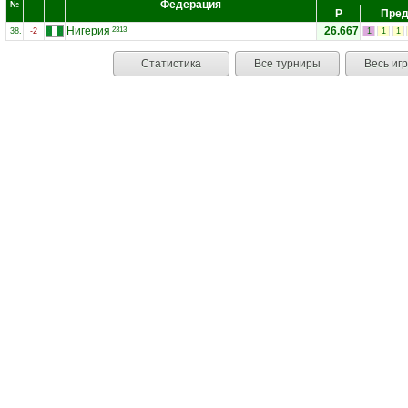
Федерация
№
Р
Пред
Нигерия
26.667
2313
38.
-2
1
1
1
Статистика
Все турниры
Весь иг