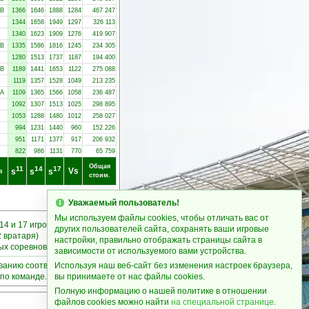
-B
1366
1646
1888
1284
467 247
1344
1658
1949
1297
326 113
1340
1623
1909
1276
419 907
-B
1335
1586
1816
1245
234 305
1280
1513
1737
1187
194 400
-B
1189
1441
1653
1122
275 088
1119
1357
1528
1049
213 235
-A
1109
1365
1566
1058
236 487
1092
1307
1513
1025
298 895
1053
1288
1480
1012
258 027
994
1231
1440
960
152 226
951
1171
1377
917
206 932
822
986
1131
770
65 759
Общая
11
14
17
Vs
s
s
s
в
стоим.
Уважаемый пользователь!
Мы используем файлы cookies, чтобы отличать вас от
14 и 17 игроков
других пользователей сайта, сохранять ваши игровые
2 вратаря)
настройки, правильно отображать страницы сайта в
ных соревнованиях
зависимости от используемого вами устройства.
ыванию соответствующих
Используя наш веб-сайт без изменения настроек браузера,
по команде.
вы принимаете от нас файлы cookies.
Полную информацию о нашей политике в отношении
файлов cookies можно найти
на специальной странице
.