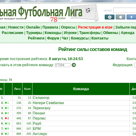
логин
ная
|
Новости
|
Онлайн
|
Правила
|
Опросы
|
Регистрация в игре
|
Забыли па
Расписание
|
Турниры
|
Команды
|
Игроки
|
Трансферы
|
Обмены
|
Аренда
Рейтинги
|
Форум
|
Чат
|
Конкурсы
|
Контакты
Рейтинг силы составов команд
ремя построения рейтинга:
8 августа, 18:24:53
Конт
скать в этом рейтинге команду:
Федерация:
оманд:
74
Команда
№
Лига
Конт
Ди
Селангор
1.
91.
13.
D
Негери Сембилан
2.
1
138.
20.
D
Теренгану
3.
1
233.
44.
D
Пенанг
4.
2
359.
68.
D
Перлис
5.
3
448.
87.
D
Рауб
6.
11
663.
145.
D
БРМ
7.
9
668.
147.
D
Антлерс
8.
2
889.
205.
D