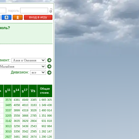
пароль
вход в игру
роль?
инент:
Дивизион:
Общая
11
14
17
Vs
s
s
s
в
стоим.
1
3574
4381
4949
3385
1 665 305
1
3485
4058
4610
3183
1 349 436
1
3337
3899
4319
3026
1 460 914
1
3205
3559
3868
2785
1 351 996
1
3142
3635
3929
2804
931 818
2
3013
3256
3439
2543
902 984
1
3010
3356
3542
2595
1 282 147
1
2927
3481
3802
2674
1 290 126