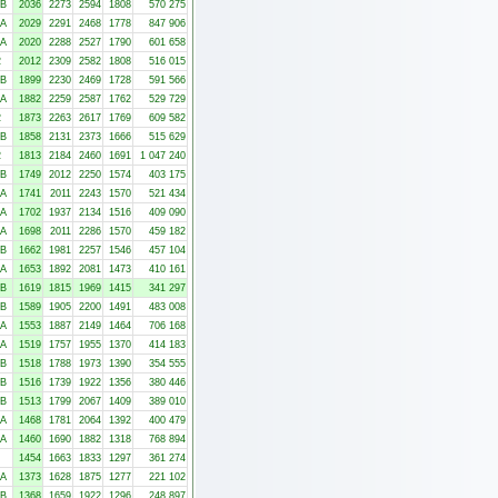
-B
2036
2273
2594
1808
570 275
-A
2029
2291
2468
1778
847 906
-A
2020
2288
2527
1790
601 658
2
2012
2309
2582
1808
516 015
-B
1899
2230
2469
1728
591 566
-A
1882
2259
2587
1762
529 729
2
1873
2263
2617
1769
609 582
-B
1858
2131
2373
1666
515 629
2
1813
2184
2460
1691
1 047 240
-B
1749
2012
2250
1574
403 175
-A
1741
2011
2243
1570
521 434
-A
1702
1937
2134
1516
409 090
-A
1698
2011
2286
1570
459 182
-B
1662
1981
2257
1546
457 104
-A
1653
1892
2081
1473
410 161
-B
1619
1815
1969
1415
341 297
-B
1589
1905
2200
1491
483 008
-A
1553
1887
2149
1464
706 168
-A
1519
1757
1955
1370
414 183
-B
1518
1788
1973
1390
354 555
-B
1516
1739
1922
1356
380 446
-B
1513
1799
2067
1409
389 010
-A
1468
1781
2064
1392
400 479
-A
1460
1690
1882
1318
768 894
1454
1663
1833
1297
361 274
-A
1373
1628
1875
1277
221 102
-B
1368
1659
1922
1296
248 897