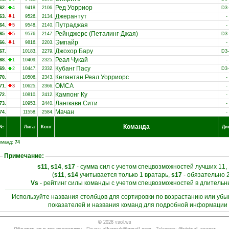
Ред Уорриор
62.
4
9418.
2106.
D3
Джерантут
63.
1
9526.
2134.
-
Путраджая
64.
5
9548.
2140.
-
Рейнджерс (Петалинг-Джая)
65.
5
9576.
2147.
D3
Эмпайр
66.
1
9816.
2203.
-
Джохор Бару
67.
10183.
2279.
D3
Реал Чукай
68.
1
10409.
2325.
-
Кубанг Пасу
69.
2
10447.
2332.
D3
Келантан Реал Уорриорс
70.
10506.
2343.
-
ОМСА
71.
3
10625.
2366.
-
Кампонг Ку
72.
10810.
2412.
-
Лангкави Сити
73.
10953.
2440.
-
Мачан
74.
11558.
2584.
-
Команда
№
Лига
Конт
Ди
оманд:
74
Примечание:
s11
,
s14
,
s17
- сумма сил с учетом спецвозможностей лучших 11, 
(
s11
,
s14
учитывается только 1 вратарь,
s17
- обязательно 
Vs
- рейтинг силы команды с учетом спецвозможностей в длитель
Используйте названия столбцов для сортировки по возрастанию или уб
показателей и названия команд для подробной информации 
© 2026 vsol.ws