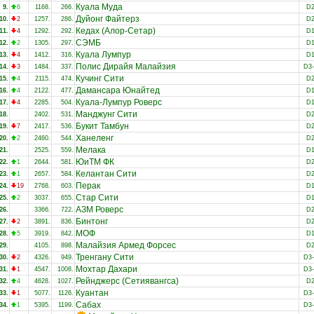
Куала Муда
9.
6
1168.
266.
D
Дуйонг Файтерз
10.
2
1257.
286.
D
Кедах (Алор-Сетар)
11.
4
1292.
292.
D
СЭМБ
12.
2
1305.
297.
D
Куала Лумпур
13.
4
1412.
316.
D
Полис Дирайя Малайзия
14.
3
1484.
337.
D3
Кучинг Сити
15.
4
2115.
474.
D
Дамансара Юнайтед
16.
4
2122.
477.
D
Куала-Лумпур Роверс
17.
4
2285.
504.
D
Манджунг Сити
18.
2402.
531.
D
Букит Тамбун
19.
7
2417.
536.
D
Ханеленг
20.
2
2460.
544.
D
Мелака
21.
2525.
559.
D
ЮиТМ ФК
22.
1
2644.
581.
D
Келантан Сити
23.
1
2657.
584.
D
Перак
24.
19
2768.
603.
D
Стар Сити
25.
2
3037.
655.
D
АЗМ Роверс
26.
3366.
722.
D
Бинтонг
27.
2
3891.
836.
D
МОФ
28.
5
3919.
842.
D
Малайзия Армед Форсес
29.
4105.
898.
D
Тренгану Сити
30.
2
4326.
949.
D3
Мохтар Дахари
31.
1
4547.
1008.
D3
Рейнджерс (Сетиявангса)
32.
4
4628.
1027.
D
Куантан
33.
1
5077.
1126.
D3
Сабах
34.
1
5395.
1199.
D3