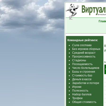
Глав
Командные рейтинги:
Сила состава
В
Без игроков сборных
И
Средний возраст
Прогрессивность
Стадионы
К
Посещаемость
Число болельщиков
Базы и строения
Стоимость баз
Деньги в кассе
Заработки и потери
Игроки
Полезность
Набор баллов
Трофеи
Общая стоимость