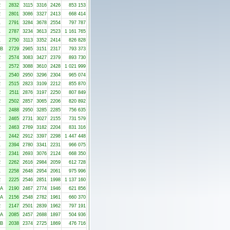
2
2832
3115
3316
2426
853 153
2
2801
3086
3327
2413
668 414
1
2791
3284
3678
2554
797 787
1
2787
3234
3613
2523
1 161 765
1
2750
3113
3352
2414
826 828
-B
2729
2965
3151
2317
793 373
2
2574
3083
3427
2379
893 730
1
2572
3088
3610
2428
1 021 999
1
2540
2950
3296
2304
965 074
2
2515
2823
3109
2212
855 870
2
2511
2876
3197
2250
807 849
2
2502
2857
3065
2206
820 892
1
2488
2950
3285
2285
756 635
2
2465
2731
3027
2155
731 579
2
2463
2769
3182
2204
831 316
1
2442
2912
3397
2298
1 447 448
1
2394
2780
3341
2231
966 075
2
2341
2693
3076
2124
668 350
2
2262
2616
2984
2059
612 728
1
2258
2648
2954
2061
975 996
2
2225
2546
2851
1998
1 137 160
-A
2190
2467
2774
1946
621 856
-A
2156
2548
2782
1961
660 370
2
2147
2501
2839
1962
797 191
-A
2085
2457
2688
1897
504 936
-B
2038
2374
2725
1869
476 716