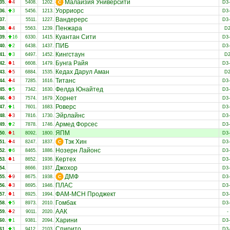
Малайзия Университи
35.
4
5408.
1202.
D3
Уорриорс
36.
3
5456.
1213.
D3
Вандерерс
37.
5511.
1227.
D3
Пенжара
38.
4
5563.
1239.
D
Куантан Сити
39.
16
6330.
1415.
D3
ПИБ
40.
2
6438.
1437.
D3
Кингстаун
41.
3
6497.
1452.
D
Бунга Райя
42.
1
6608.
1479.
D3
Кедах Дарул Аман
43.
5
6884.
1535.
D
Титанс
44.
4
7285.
1616.
D3
Фелда Юнайтед
45.
5
7342.
1630.
D3
Хорнет
46.
3
7574.
1679.
D3
Роверс
47.
1
7601.
1683.
D3
Эйрлайнс
48.
3
7816.
1730.
D3
Армед Форсес
49.
2
7878.
1746.
D3
ЯПМ
50.
1
8092.
1800.
D3
Тэк Хин
51.
4
8247.
1837.
D3
Нозерн Лайонс
52.
6
8465.
1886.
D3
Кертех
53.
1
8652.
1936.
D3
Джохор
54.
8666.
1937.
D3
ДМФ
55.
9
8675.
1938.
D3
ПЛАС
56.
3
8695.
1946.
D3
ФАМ-МСН Проджект
57.
1
8925.
1994.
D3
Гомбак
58.
5
8973.
2010.
D3
ААК
59.
2
9011.
2020.
-
Харини
60.
1
9381.
2094.
D3
Спирито
61.
3
9412.
2103.
D3