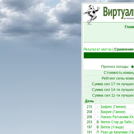
Глав
Результат матча
|
Сравнение
Прогноз погоды:
Стоимость коман
Рейтинг силы кома
Сумма сил 17-ти лучших
Сумма сил 14-ти лучших
Сумма сил 11-ти лучших
День
215
-
Бафинг (Гвинея)
208
-
Вакрия (Гвинея)
206
-
Накхон Ратчасима Юн
203
В
Фелло Стар де Лабе 
197
В
Вилла (Уганда)
191
П
Реал де Какулима (Гв