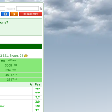
пароль
вход в игру
роль?
83 621. Билет: 24
 млн.
+496 млн.
3508
+204
5334
+668
4514
+138
3547
+5
А
Рез
?:?
?:?
?:?
3:0
нис)
1:0
3:1