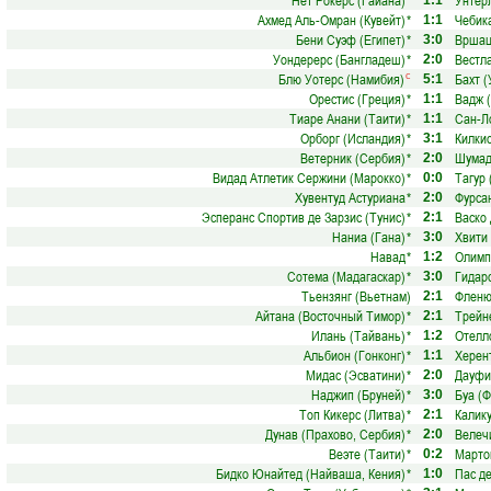
Нет Рокерс (Гайана)
*
Унтер
1:1
Ахмед Аль-Омран (Кувейт)
*
Чебика
1:1
Бени Суэф (Египет)
*
Вршац
3:0
Уондерерс (Бангладеш)
*
Вестл
2:0
Блю Уотерс (Намибия)
Бахт (
с
5:1
Орестис (Греция)
*
Вадж 
1:1
Тиаре Анани (Таити)
*
Сан-Л
1:1
Орборг (Исландия)
*
Килкис
3:1
Ветерник (Сербия)
*
Шумад
2:0
Видад Атлетик Сержини (Марокко)
*
Тагур 
0:0
Хувентуд Астуриана
*
Фурсан
2:0
Эсперанс Спортив де Зарзис (Тунис)
*
Васко 
2:1
Наниа (Гана)
*
Хвити
3:0
Навад
*
Олимп
1:2
Сотема (Мадагаскар)
*
Гидар
3:0
Тьензян­г (Вьетнам)
Фленю
2:1
Айтана (Восточный Тимор)
*
Трейн
2:1
Илань (Тайвань)
*
Отелло
1:2
Альбион (Гонконг)
*
Херен
1:1
Мидас (Эсватини)
*
Дауфи
2:0
Наджип (Бруней)
*
Буа (
3:0
Топ Кикерс (Литва)
*
Калику
2:1
Дунав (Прахово, Сербия)
*
Велеч
2:0
Веэте (Таити)
*
Марто
0:2
Бидко Юнайтед (Найваша, Кения)
*
Пас де
1:0