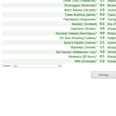
Олтин Тола (Узбекистан)
*
Марис
3:1
Япончуудын (Монголия)
*
Вележ
4:1
Ферст Виенна (Австрия)
*
Экселл
2:0
Греве Фодболд (Дания)
*
Гранд
0:2
Персеванги (Индонезия)
*
Гинтар
2:0
Минерос (Боливия)
Аль-И
6:1
Смилтене (Латвия)
Альфа
с
4:0
Кхелагар Самадж (Бангладеш)
*
Флора
4:0
Ист Бэнк Юнайтед (Гайана)
*
Нафит
3:0
Балата Абриба (Гвиана)
*
Аскен
1:1
Маринерс (Латвия)
*
Какадл
1:1
Баз Башерс (Каймановы о-ва)
*
Хелле
3:2
Малекеса (ДР Конго)
*
Влазр
0:1
КФФ (Исландия)
*
Нанав
1:2
Страны:
Назад