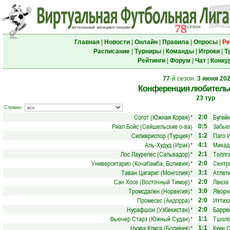
Главная
|
Новости
|
Онлайн
|
Правила
|
Опросы
|
Ре
Расписание
|
Турниры
|
Команды
|
Игроки
|
Т
Рейтинги
|
Форум
|
Чат
|
Конку
77
-й сезон.
3 июня 20
Конференция любительс
23 тур
Страны:
Согот (Южная Корея)
*
Бугей
2:0
Риал Бойс (Сейшельские о-ва)
Забье
0:5
Силивриспор (Турция)
*
Паго 
1:2
Аль-Худуд (Ирак)
*
Микад
4:1
Лос Лаурелес (Сальвадор)
*
Толлг
2:1
Университарио (Кочабамба, Боливия)
*
Сентр
2:0
Таван Цагариг (Монголия)
*
Атлети
3:1
Сан Хосе (Восточный Тимор)
*
Лвеза 
2:0
Тромсдален (Норвегия)
*
Яворн
3:0
Промесес (Андорра)
*
Иттих
2:0
Нурафшон (Узбекистан)
*
Барре
2:0
Фьючер Старз (Южный Судан)
*
Тшоло
1:1
Нуэва Клиса (Боливия)
*
Куин С
1:1