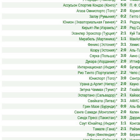
Ассусьон Спортив Кондзо (Конго)
*
П. Ф. 
5:0
Агаза Омниспортс (Того)
*
Корин
2:0
Залэу (Румыния)
*
Гетто
0:2
Юнион (Экваториальная Гвинея)
*
Редон
2:1
Кирьят-Ям (Израиль)
*
Ред С
2:0
Эсенлер Эрокспор (Турция)
*
Куй Та
2:1
Мирабель (Мартиника)
*
МакАл
1:1
Феникс (Эстония)
*
Хемис
3:1
Коэру (Эстония)
*
Аль-Т
2:0
Сярка (Польша)
*
Аино 
3:0
Дукара (Иордания)
*
Иттиф
2:0
Интернационал (Индия)
*
Бугира
4:0
Рио Тинто (Португалия)
*
Чепо 
2:2
Юниспорт (Того)
*
Сентр
3:0
Урана д-Арлит (Нигер)
*
Кауно 
2:0
Зитуна Чаммах (Тунис)
*
Гюайа
2:2
Эспартано (Сальвадор)
*
Кайха
2:1
Свейката (Литва)
*
АФИС 
3:1
Грин Мазе (Бурунди)
*
Аль-В
0:0
Сенге Самади (Монголия)
*
Келен
2:0
Синдх Пресс (Пакистан)
*
Дэрри
3:0
Саут Юнайтед (Индия)
*
Конгсв
1:1
Тамале (Гана)
*
Райзин
2:1
Лири (Финляндия)
*
Беран
3:0