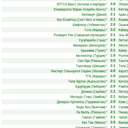
КПТСА Вингс (Антигуа и Барбуда)
*
Обори
3:0
Юниверсите Марин Нгауаби (Конго)
*
Кэптау
1:1
Хеллеруп (Дания)
Аджи д
2:1
Бэс Юнайтед (Сент-Китс и Невис)
*
Корма
2:1
Шифокор (Узбекистан)
*
Ошака
2:0
Гота (Фареры)
*
Кэйве
3:2
Розмаунт Рек (Северная Ирландия)
*
Эль-М
2:1
Сусубириби (Гана)
*
Литсил
1:0
Минервен (Венесуэла)
*
Айлок
2:1
Бушемма (Тунис)
*
Буйяр 
2:1
Кестелспор (Турция)
*
Ролте
1:0
Сен-Луи (Реюньон)
*
Текст
3:0
Торсланда (Швеция)
*
Тела 
1:1
Мастерс Секьюрити Сервис (Малави)
*
Карлс
4:0
ТГБ (Фареры)
*
Шираз
1:0
Теле Курган (Кыргызстан)
*
Католи
2:1
Будубурум (Либерия)
*
Рэмбл
2:0
Долина (Сербия)
*
Летогр
1:1
Мутондо Старс (Замбия)
*
Кебра
2:1
Далерон-Уротеппа (Таджикистан)
*
Хомс 
2:0
Хюда Хюэ (Вьетнам)
*
Салам
1:2
Ла Вилль (Реюньон)
*
Пениш
2:1
Гамтел (Гамбия)
*
Чабаб
3:1
Хин Таи (Макао)
*
Ваину
3:0
Уттарадит (Таиланд)
*
Эмман
1:2