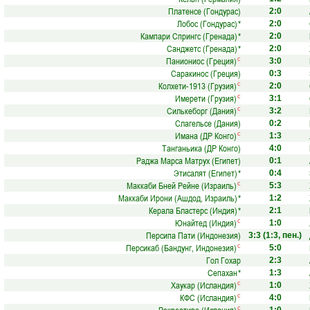
Платенсе (Гондурас)
2:0
Лобос (Гондурас)
*
2:0
Кампари Спрингс (Гренада)
*
2:0
Санджетс (Гренада)
*
2:0
Паниониос (Греция)
с
3:0
Саракинос (Греция)
0:3
Колхети-1913 (Грузия)
с
2:0
Имерети (Грузия)
с
3:1
Силькеборг (Дания)
с
3:2
Слагельсе (Дания)
0:2
Имана (ДР Конго)
с
1:3
Танганьика (ДР Конго)
4:0
Раджа Марса Матрух (Египет)
0:1
Этисалят (Египет)
*
0:4
Маккаби Бней Рейне (Израиль)
с
5:3
Маккаби Ирони (Ашдод, Израиль)
*
1:2
Керала Бластерс (Индия)
*
2:1
Юнайтед (Индия)
с
1:0
Персипа Пати (Индонезия)
3:3
(1:3, пен.)
Персикаб (Бандунг, Индонезия)
с
5:0
Гол Гохар
2:3
Сепахан
*
1:3
Хаукар (Исландия)
с
1:0
КФС (Исландия)
с
4:0
с