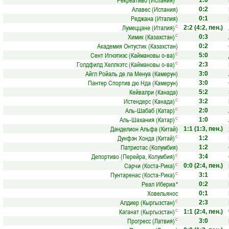
Рекреативо (Испания)
1:0
Алавес (Испания)
0:2
Реджана (Италия)
0:1
Лумеццане (Италия)
с
2:2
(4:2, пен.)
Химик (Казахстан)
с
0:3
Академия Онтустик (Казахстан)
0:2
Сент Игнэтиэс (Каймановы о-ва)
с
5:0
Голдфилд Хеллкэтс (Каймановы о-ва)
с
2:3
Айгл Ройаль де ла Менуа (Камерун)
3:0
Пантер Спортив дю Нда (Камерун)
3:0
Кейвалри (Канада)
5:2
Истендерс (Канада)
с
3:2
Аль-Шабаб (Катар)
с
2:0
Аль-Шахания (Катар)
с
1:0
Данделион Альфа (Китай)
1:1
(1:3, пен.)
Дунфэн Хонда (Китай)
с
1:2
Патриотас (Колумбия)
1:2
Депортиво (Перейра, Колумбия)
с
3:4
Сарчи (Коста-Рика)
с
0:0
(2:4, пен.)
Пунтаренас (Коста-Рика)
с
3:1
Реал Ибериа
*
0:2
Ховельянос
0:1
Алдиер (Кыргызстан)
с
2:3
Каганат (Кыргызстан)
с
1:1
(2:4, пен.)
Прогресс (Латвия)
с
3:0