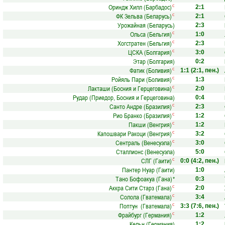
Ориндж Хилл (Барбадос)
с
2:1
ФК Зельва (Беларусь)
с
2:1
Урожайная (Беларусь)
2:3
Ольса (Бельгия)
с
1:0
Хогстратен (Бельгия)
с
2:3
ЦСКА (Болгария)
с
3:0
Этар (Болгария)
0:2
Фатик (Боливия)
с
1:1
(2:1, пен.)
Ройяль Пари (Боливия)
с
1:3
Лакташи (Босния и Герцеговина)
с
2:0
Рудар (Приедор, Босния и Герцеговина)
0:4
Санто Андре (Бразилия)
с
2:3
Рио Бранко (Бразилия)
с
1:2
Пакши (Венгрия)
с
1:2
Капошвари Ракоци (Венгрия)
с
3:2
Сентраль (Венесуэла)
с
3:0
Сталлионс (Венесуэла)
5:0
СЛГ (Гаити)
с
0:0
(4:2, пен.)
Пантер Нуар (Гаити)
1:0
Тано Бофоакуа (Гана)
*
0:3
Аккра Сити Старз (Гана)
с
2:0
Солола (Гватемала)
с
3:4
Поптун (Гватемала)
с
3:3
(7:6, пен.)
Фрайбург (Германия)
с
1:2
Кельн (Германия)
1:2