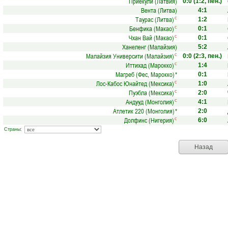
Приекули (Латвия)
0:0
(1:2, пен.)
Вента (Литва)
4:1
Таурас (Литва)
с
1:2
Бенфика (Макао)
с
0:1
Чхан Вай (Макао)
с
0:1
Ханеленг (Малайзия)
5:2
Малайзия Университи (Малайзия)
с
0:0
(2:3, пен.)
Иттихад (Марокко)
с
1:4
Магреб (Фес, Марокко)
*
0:1
Лос-Кабос Юнайтед (Мексика)
с
1:0
Пуэбла (Мексика)
с
2:0
Андууд (Монголия)
с
4:1
Атлетик 220 (Монголия)
*
2:0
Долфинс (Нигерия)
с
6:0
Страны:
Назад