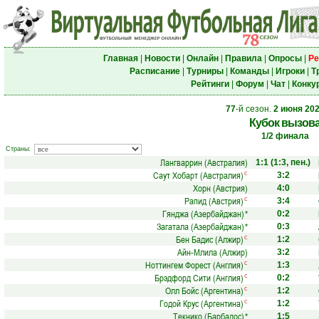
Главная
|
Новости
|
Онлайн
|
Правила
|
Опросы
|
Ре
Расписание
|
Турниры
|
Команды
|
Игроки
|
Т
Рейтинги
|
Форум
|
Чат
|
Конку
77
-й сезон.
2 июня 20
Кубок вызов
1/2 финала
Страны:
Лангваррин (Австралия)
1:1
(1:3, пен.)
Саут Хобарт (Австралия)
с
3:2
Хорн (Австрия)
4:0
Рапид (Австрия)
с
3:4
Гянджа (Азербайджан)
*
0:2
Загатала (Азербайджан)
*
0:3
Бен Бадис (Алжир)
с
1:2
Айн-Млила (Алжир)
3:2
Ноттингем Форест (Англия)
с
1:3
Брэдфорд Сити (Англия)
с
0:2
Олл Бойс (Аргентина)
с
1:2
Годой Крус (Аргентина)
с
1:2
Текнико (Барбадос)
*
1:5