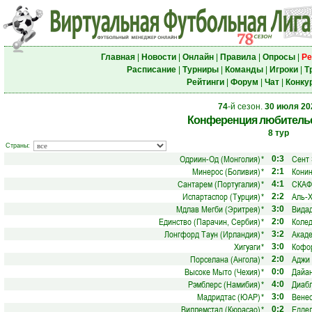
Главная
|
Новости
|
Онлайн
|
Правила
|
Опросы
|
Ре
Расписание
|
Турниры
|
Команды
|
Игроки
|
Т
Рейтинги
|
Форум
|
Чат
|
Конку
74
-й сезон.
30 июля 20
Конференция любительс
8 тур
Страны:
Одриин-Од (Монголия)
*
Сент 
0:3
Минерос (Боливия)
*
Конин
2:1
Сантарем (Португалия)
*
СКАФ
4:1
Испартаспор (Турция)
*
Аль-Х
2:2
Мдлав Мегби (Эритрея)
*
Видад
3:0
Единство (Парачин, Сербия)
*
Колед
2:0
Лонгфорд Таун (Ирландия)
*
Акаде
3:2
Хигуаги
*
Кофор
3:0
Порселана (Ангола)
*
Аджи 
2:0
Высоке Мыто (Чехия)
*
Дайан
0:0
Рэмблерс (Намибия)
*
Диабл
4:0
Мадридтас (ЮАР)
*
Венес
3:0
Виллемстад (Кюрасао)
*
Еддел
0:2