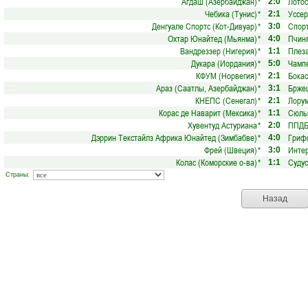
Агдаш (Азербайджан)
*
Лотос
2:0
Чебика (Тунис)
*
Уссер
2:1
Денгуале Спортс (Кот-Дивуар)
*
Спорт
3:0
Охтар Юнайтед (Мьянма)
*
Пчиня
4:0
Вандреззер (Нигерия)
*
Плеза
1:1
Дукара (Иордания)
*
Чампе
5:0
КФУМ (Норвегия)
*
Бокас
2:1
Араз (Саатлы, Азербайджан)
*
Бржец
3:1
КНЕПС (Сенегал)
*
Лорум
2:1
Корас де Наварит (Мексика)
*
Сюль
1:1
Хувентуд Астуриана
*
ППДБ
2:0
Дэррин Текстайлз Африка Юнайтед (Зимбабве)
*
Гриф
4:0
Фрей (Швеция)
*
Инте
3:0
Колас (Коморские о-ва)
*
Судус
1:1
Страны:
Назад