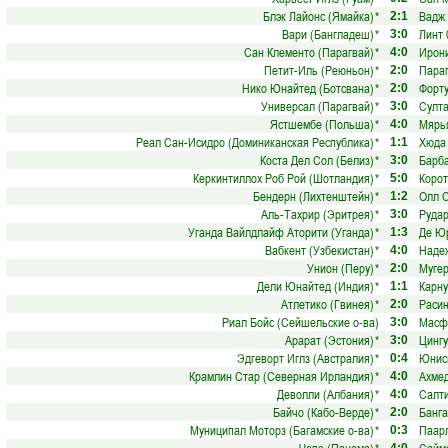
Блэк Лайонс (Ямайка)
*
Вадж 
2:1
Вари (Бангладеш)
*
Линт 
3:0
Сан Клементо (Парагвай)
*
Ирони
4:0
Петит-Иль (Реюньон)
*
Параг
2:0
Нико Юнайтед (Ботсвана)
*
Форту
2:0
Универсал (Парагвай)
*
Султа
3:0
Ястшембе (Польша)
*
Мярь
4:0
Реал Сан-Исидро (Доминиканская Республика)
*
Хюда 
1:1
Коста Дел Сол (Белиз)
*
Барба
3:0
Керкинтиллох Роб Рой (Шотландия)
*
Корот
5:0
Бендерн (Лихтенштейн)
*
Олл С
1:2
Аль-Тахрир (Эритрея)
*
Рудар
3:0
Уганда Вайлдлайф Аторити (Уганда)
*
Де Юр
1:3
Вабкент (Узбекистан)
*
Надеж
4:0
Унион (Перу)
*
Муге
2:0
Дели Юнайтед (Индия)
*
Карну
1:1
Атлетико (Гвинея)
*
Расин
2:0
Риал Бойс (Сейшельские о-ва)
Масф
3:0
Арарат (Эстония)
*
Цингу
3:0
Эдгеворт Иглз (Австралия)
*
Юнисп
0:4
Крамлин Стар (Северная Ирландия)
*
Ахмед
4:0
Деволли (Албания)
*
Салти
4:0
Байчо (Кабо-Верде)
*
Банга
2:0
Муниципал Моторз (Багамские о-ва)
*
Паар
0:3