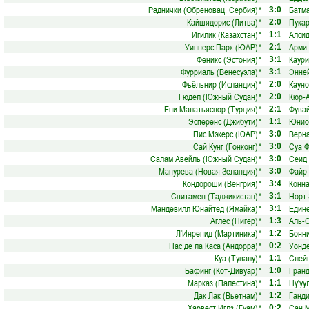
Раднички (Обреновац, Сербия)
*
Батма
3:0
Кайшядорис (Литва)
*
Пукар
2:0
Игилик (Казахстан)
*
Алсид
1:1
Уиннерс Парк (ЮАР)
*
Арми 
2:1
Феникс (Эстония)
*
Каури
3:1
Фурриаль (Венесуэла)
*
Энне
3:1
Фьёльнир (Исландия)
*
Кауно
2:0
Гюдел (Южный Судан)
*
Кюр-А
2:0
Ени Малатьяспор (Турция)
*
Фувай
2:1
Эсперенс (Джибути)
*
Юнио
1:1
Пис Мэкерс (ЮАР)
*
Верн
3:0
Сай Кунг (Гонконг)
*
Суа Ф
3:0
Салам Авейль (Южный Судан)
*
Сеид 
3:0
Манурева (Новая Зеландия)
*
Файр 
3:0
Кондороши (Венгрия)
*
Конна
3:4
Спитамен (Таджикистан)
*
Норт
3:1
Мандевилл Юнайтед (Ямайка)
*
Един
3:1
Аглес (Нигер)
*
Аль-О
1:3
Л'Инрепид (Мартиника)
*
Бонни
1:2
Пас де ла Каса (Андорра)
*
Уонде
0:2
Куа (Тувалу)
*
Слей
1:1
Бафинг (Кот-Дивуар)
*
Гран
1:0
Марказ (Палестина)
*
Ну'уу
1:1
Дак Лак (Вьетнам)
*
Ганди
1:2
Харвест Иглз (Гуам)
*
Сан 
0:2