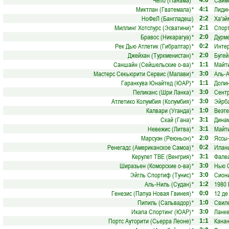
Чепо (Панама)
*
Саймо
4:0
Миктлан (Гватемала)
*
Лидин
4:1
НоФеЛ (Бангладеш)
Ха'эй
2:2
Миллинг Хотспурс (Эсватини)
*
Спорт
2:1
Бравос (Никарагуа)
*
Дурме
2:0
Рек Дью Атлетик (Гибралтар)
*
Интер
0:2
Джейхан (Туркменистан)
*
Бугей
2:0
Саншайн (Сейшельские о-ва)
*
Майти
1:1
Мастерс Секьюрити Сервис (Малави)
*
Аль-А
3:0
Гаранкува Юнайтед (ЮАР)
*
Долин
1:1
Пеликанс (Шри Ланка)
*
Сентр
3:0
Атлетико Колумбия (Колумбия)
*
Эйрба
3:0
Калвари (Уганда)
*
Веэте
1:0
Скай (Гана)
*
Динам
3:1
Невежис (Литва)
*
Майти
3:1
Марсуэн (Реюньон)
*
Яссы-
2:0
Ренегадс (Американское Самоа)
*
Илань
0:2
Керулет ТВЕ (Венгрия)
*
Фале
3:1
Ширазьен (Коморские о-ва)
*
Нью С
3:0
Эйгль Спортиф (Тунис)
*
Сиони
3:0
Аль-Ниль (Судан)
*
1980 
1:2
Генезис (Папуа Новая Гвинея)
*
12 де
0:0
Пипиль (Сальвадор)
*
Свиле
1:0
Икапа Спортинг (ЮАР)
*
Ланке
3:0
Портс Ауторити (Сьерра Леоне)
*
Канан
1:1