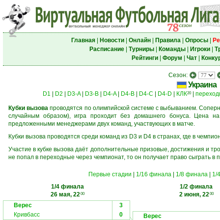
Главная
|
Новости
|
Онлайн
|
Правила
|
Опросы
|
Ре
Расписание
|
Турниры
|
Команды
|
Игроки
|
Т
Рейтинги
|
Форум
|
Чат
|
Конку
Сезон:
Украина
D1
|
D2
|
D3-A
|
D3-B
|
D4-A
|
D4-B
|
D4-C
|
D4-D
|
КЛК
|
переход
20
Кубки вызова
проводятся по олимпийской системе с выбыванием. Соперни
случайным образом), игра проходит без домашнего бонуса. Цена н
предложенными менеджерами двух команд, участвующих в матче.
Кубки вызова проводятся среди команд из D3 и D4 в странах, где в чемпио
Участие в кубке вызова даёт дополнительные призовые, достижения и тр
не попал в переходные через чемпионат, то он получает право сыграть в 
Первые стадии
|
1/16 финала
|
1/8 финала
|
1/
1/4 финала
1/2 финала
26 мая, 22
2 июня, 22
00
00
Верес
3
Кривбасс
0
Верес