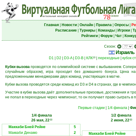
Главная
|
Новости
|
Онлайн
|
Правила
|
Опросы
|
Ре
Расписание
|
Турниры
|
Команды
|
Игроки
|
Т
Рейтинги
|
Форум
|
Чат
|
Конку
Сезон:
Израиль
D1
|
D2
|
D3-A
|
D3-B
|
КЛК
|
переходные
|
кубок с
10
Кубки вызова
проводятся по олимпийской системе с выбыванием. Соперни
случайным образом), игра проходит без домашнего бонуса. Цена н
предложенными менеджерами двух команд, участвующих в матче.
Кубки вызова проводятся среди команд из D3 и D4 в странах, где в чемпио
Участие в кубке вызова даёт дополнительные призовые, достижения и тр
не попал в переходные через чемпионат, то он получает право сыграть в 
Первые стадии
|
1/4 финала
|
Фи
1/4 финала
1/2 финала
26 мая, 22
2 июня, 22
00
00
Маккаби Бней Рейне
5
Маккаби Динамо
2
Маккаби Бней Рейне